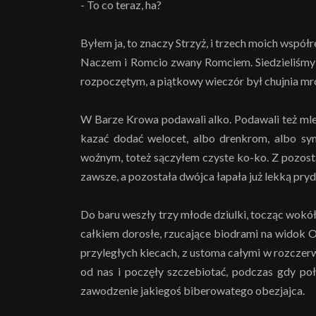
- To co teraz, ha?
Byłem ja, to znaczy Strzyż, i trzech moich wsp
Naczem i Romcio zwany Romciem. Siedzieliśmy w
rozpoczętym, a piątkowy wieczór był chujnia mro
W Barze Krowa podawali alko. Podawali też ml
kazać dodać welocet, albo drenkrom, albo syn
woźnym, toteż sączyłem czyste ko-ko. Z pozostał
zawsze, a pozostała dwójca łapała już lekką pr
Do baru weszły trzy młode dziulki, tocząc wokół 
całkiem dorosłe, rzucające biodrami na widok
przyległych kiecach, z ustoma całymi w rozczerw
od nas i poczęły szczebiotać, podczas gdy po
zawodzenie jakiegoś biberowatego obezjajca.