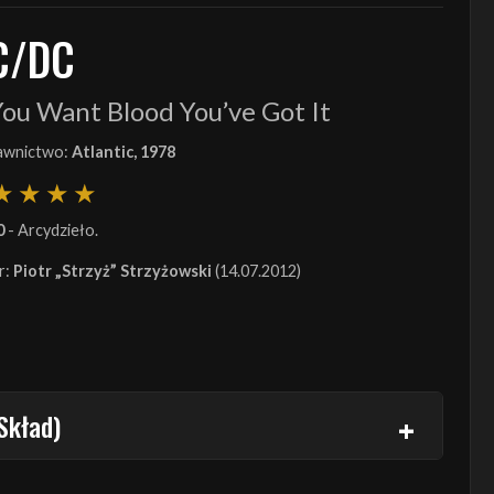
C/DC
You Want Blood You’ve Got It
wnictwo:
Atlantic, 1978
0
- Arcydzieło.
r:
Piotr „Strzyż” Strzyżowski
(14.07.2012)
Skład)