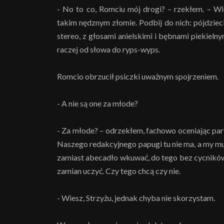
- No to co, Romciu mój drogi? – rzekłem. – Wid
takim nędznym złomie. Podbij do nich: pójdziec
stereo, z głosami anielskimi i bębnami piekielnym
raczej od słowa do ryps-wyps.
Romcio obrzucił psiczki uważnym spojrzeniem.
- A nie są one za młode?
- Za młode? – odrzekłem, fachowo oceniając pary
Naszego redakcyjnego papugi tu nie ma, a my mu
zamiast abecadło wkuwać, do tego bez cycników 
zamian uczyć. Czy tego chcą czy nie.
- Wiesz, Strzyżu, jednak chyba nie skorzystam.