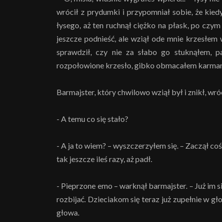
wrócił z prydumki i przypomniał sobie, że kie
łysego, aż ten ruchnął ciężko na płask, po czy
jeszcze podnieść, ale wziął ode mnie krzesłem w
sprawdził, czy nie za słabo go stuknąłem, p
rozpołowione krzesło, gibko obmacałem karmany
Barmajster, który chwilowo wziął był i znikł, wró
- A temu co się stało?
- A ja to wiem? – wyszczerzyłem się. – Zaczął coś 
tak jeszcze ileś razy, aż padł.
- Pieprzone emo – warknął barmajster. – Już im si
rozbijać. Dzieciakom się teraz już zupełnie w gło
głowa.