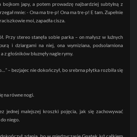
m bojkom japy, a potem prowadzę najbardziej subtylną z
zegał mnie: - Ona ma tre-p! Ona ma tre-p! E tam. Zupełnie
braciszkowie moi, zapadła cisza.
ł. Przy stereo stanęła sobie parka – on małysz w luźnych
urą i dziargami na niej, ona wymiziana, podsolarniona
, a z głośników bluznęły nagle rymy.
…” – bezjajec nie dokończył, bo srebrna płytka rozbiła się
ię na równe nogi.
z jednej malejszej kroszki pojęcia, jak się zachowywać
 do niego.
ie dokończył zdania, bo w międzyczasie Gnatek już całkiem