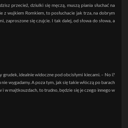
zisz przecież, dziulki się męczą, muszą piania słuchać na
ie z wujkiem Romkiem, to posłuchacie jak trza, na dobrym
i, zaproszone się czujcie. I tak dalej, od słowa do słowa, a
 grudek, idealnie widoczne pod obcisłymi kiecami. – No i?
 nie wygadamy. A poza tym, jak się takie włóczą po barach
i w majtkouzdach, to trudno, będzie się je czego innego w