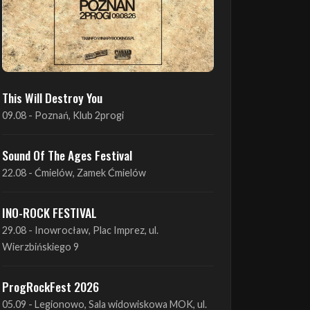
This Will Destroy You
09.08 - Poznań, Klub 2progi
Sound Of The Ages Festival
22.08 - Ćmielów, Zamek Ćmielów
INO-ROCK FESTIVAL
29.08 - Inowrocław, Plac Imprez, ul.
Wierzbińskiego 9
ProgRockFest 2026
05.09 - Legionowo, Sala widowiskowa MOK, ul.
Piłsudskiego 41
Antimatter + Sleeping Pulse