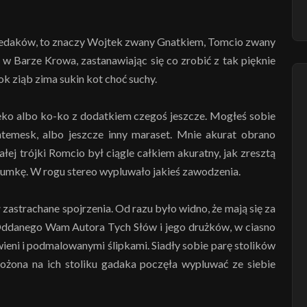
ółredaków, to znaczy Wojtek zwany Gnatkiem, Tomcio zwany
 Barze Krowa, zastanawiając się co zrobić z tak pięknie
k ziąb zima sukin kot choć suchy.
eko albo ko-ko z dodatkiem czegoś jeszcze. Mogłeś sobie
temesk, albo jeszcze inny maraset. Mnie akurat obrano
ej trójki Romcio był ciągle całkiem akuratny, jak zresztą
ydumkę. W rogu stereo wypluwało jakieś zawodzenia.
zastrachane spojrzenia. Od razu było widno, że mają się za
 Oddanego Wam Autora Tych Słów i jego drużków, w ciasno
ieni i podmalowanymi ślipkami. Siadły sobie parę stolików
łożona na ich stoliku gadaka poczęła wypluwać ze siebie