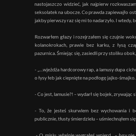
nastojaszczo widzieć, jak najpierw rozkwasza
seksolatek na ubocze. Co prawda zapiewajło ostr
jakby pierwszy raz się mi to nadarzyło. I wtedy, 
Rozwarłem głazy i rozejrzałem się czujnie wokó
kolanokrokach, prawie bez karku, z łysą czap
pazurnica. Śmiejąc się, zasiedli przy stoliku obok
- „…wjeżdża hardcorowy rap, a lamusy dupa cicho
o łysy łeb jak ciepnięte na podłogę jajko-śmajko.
- Co jest, lamusie?! – wydarł się bojek, zrywając s
- To, że jesteś skurwlem bez wychowania i be
publicznie, tłusty śmierdzielu – uśmiechnąłem się
- O, misiu, właśnie wygrałeś wpierd... – łysy n