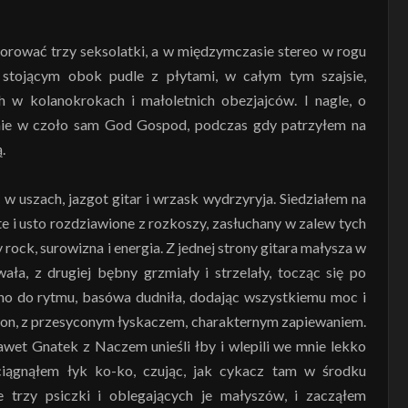
dorować trzy seksolatki, a w międzymczasie stereo w rogu
stojącym obok pudle z płytami, w całym tym szajsie,
ch w kolanokrokach i małoletnich obezjajców. I nagle, o
nie w czoło sam God Gospod, podczas gdy patrzyłem na
.
o w uszach, jazgot gitar i wrzask wydrzyryja. Siedziałem na
e i usto rozdziawione z rozkoszy, zasłuchany w zalew tych
rock, surowizna i energia. Z jednej strony gitara małysza w
ła, z drugiej bębny grzmiały i strzelały, tocząc się po
wno do rytmu, basówa dudniła, dodając wszystkiemu moc i
ię on, z przesyconym łyskaczem, charakternym zapiewaniem.
Nawet Gnatek z Naczem unieśli łby i wlepili we mnie lekko
ciągnąłem łyk ko-ko, czując, jak cykacz tam w środku
e trzy psiczki i oblegających je małyszów, i zacząłem