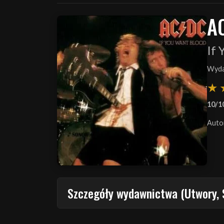
A
If 
Wyda
10/1
Auto
Szczegóły wydawnictwa (Utwory, 