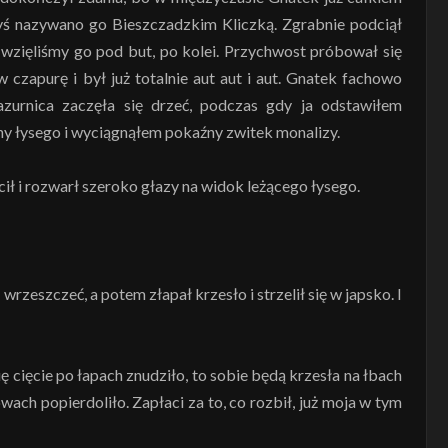
dyś nazywano go Bieszczadzkim Kliczką. Zgrabnie podciął
m wzięliśmy go pod but, po kolei. Przychwost próbował się
 czapurę i był już totalnie aut aut i aut. Gnatek fachowo
azurnica zaczęła się drzeć, podczas gdy ja odstawiłem
 łysego i wyciągnąłem pokaźny zwitek monalizy.
cił i rozwarł szeroko głazy na widok leżącego łysego.
wrzeszczeć, a potem złapał krzesło i strzelił się w japsko. I
ę cięcie po łapach znudziło, to sobie będą krzesła na łbach
wach popierdoliło. Zapłaci za to, co rozbił, już moja w tym