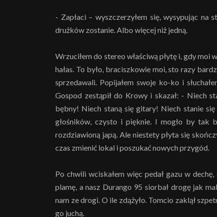
- Zapłaci – wyszczerzyłem się, wysypując na s
drużków zostanie. Albo więcej niż jedną.
Wrzuciłem do stereo właściwą płytę i, gdy moi 
hałas. To było, braciszkowie moi, sto razy bardz
sprzedawali. Popijałem swoje ko-ko i słuchał
Gospod zestąpił do Krowy i skazał: - Niech sta
bębny! Niech staną się gitary! Niech stanie się 
głośników, czysto i pięknie. I mogło by tak 
rozdziawioną japą. Ale niestety płyta się skońc
czas zmienić lokal i poszukać nowych przygód.
Po chwili wciskałem więc pedał gazu w dechę, 
plamę, a nasz Durango 95 siorbał drogę jak mak
nam ze drogi. O ile zdążyło. Tomcio zaklął szpe
go juchą.