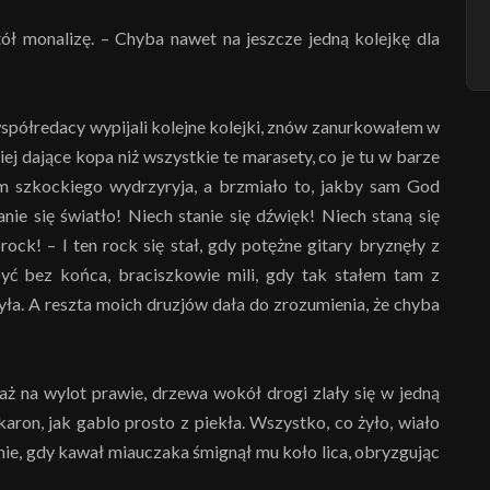
tół monalizę. – Chyba nawet na jeszcze jedną kolejkę dla
współredacy wypijali kolejne kolejki, znów zanurkowałem w
iej dające kopa niż wszystkie te marasety, co je tu w barze
em szkockiego wydrzyryja, a brzmiało to, jakby sam God
nie się światło! Niech stanie się dźwięk! Niech staną się
rock! – I ten rock się stał, gdy potężne gitary bryznęły z
być bez końca, braciszkowie mili, gdy tak stałem tam z
zyła. A reszta moich druzjów dała do zrozumienia, że chyba
aż na wylot prawie, drzewa wokół drogi zlały się w jedną
aron, jak gablo prosto z piekła. Wszystko, co żyło, wiało
tnie, gdy kawał miauczaka śmignął mu koło lica, obryzgując