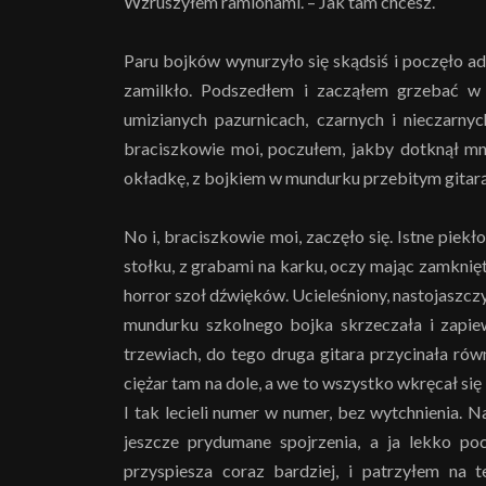
Wzruszyłem ramionami. – Jak tam chcesz.
Paru bojków wynurzyło się skądsiś i poczęło a
zamilkło. Podszedłem i zacząłem grzebać w 
umizianych pazurnicach, czarnych i nieczarny
braciszkowie moi, poczułem, jakby dotknął m
okładkę, z bojkiem w mundurku przebitym gitarą
No i, braciszkowie moi, zaczęło się. Istne piekł
stołku, z grabami na karku, oczy mając zamknięt
horror szoł dźwięków. Ucieleśniony, nastojaszczy 
mundurku szkolnego bojka skrzeczała i zapiewa
trzewiach, do tego druga gitara przycinała ró
ciężar tam na dole, a we to wszystko wkręcał s
I tak lecieli numer w numer, bez wytchnienia. 
jeszcze prydumane spojrzenia, a ja lekko po
przyspiesza coraz bardziej, i patrzyłem na t