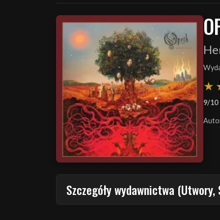
O
He
Wyda
9/10
Auto
Szczegóły wydawnictwa (Utwory, 