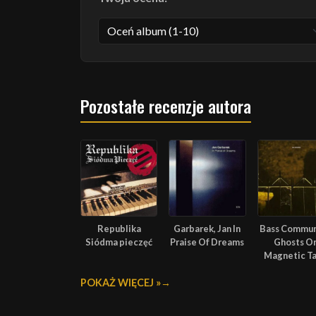
Pozostałe recenzje autora
Republika
Garbarek, Jan In
Bass Commu
Siódma pieczęć
Praise Of Dreams
Ghosts O
Magnetic T
POKAŻ WIĘCEJ »