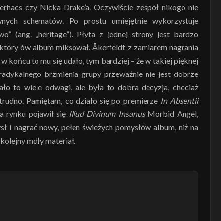
Perhacs czy Nicka Drake’a. Oczywiście zespół nikogo nie
wnych schematów. Po prostu umiejętnie wykorzystuje
o” (ang. „heritage”). Płyta z jednej strony jest bardzo
 który ów album miksował. Åkerfeldt z zamiarem nagrania
e w końcu to mu się udało, tym bardziej – że w takiej pięknej
 radykalnego brzmienia grupy przeważnie nie jest dobrze
o to wiele odwagi, ale była to dobra decyzja, chociaż
 trudno. Pamiętam, co działo się po premierze
In Absentii
na rynku pojawił się
Illud Divinum Insanus
Morbid Angel,
ysł i nagrać nowy, pełen świeżych pomysłów album, niż na
kolejny mdły materiał.