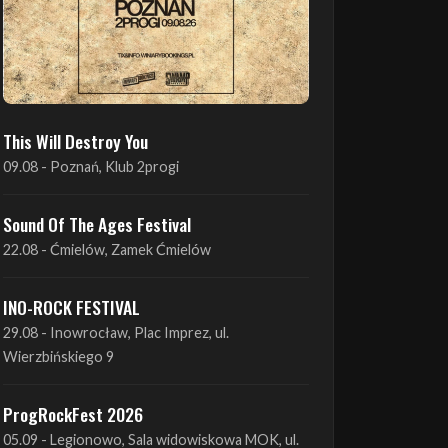
This Will Destroy You
09.08 - Poznań, Klub 2progi
Sound Of The Ages Festival
22.08 - Ćmielów, Zamek Ćmielów
INO-ROCK FESTIVAL
29.08 - Inowrocław, Plac Imprez, ul.
Wierzbińskiego 9
ProgRockFest 2026
05.09 - Legionowo, Sala widowiskowa MOK, ul.
Piłsudskiego 41
Antimatter + Sleeping Pulse