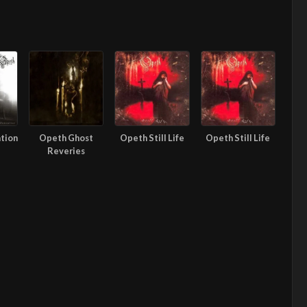
tion
Opeth Ghost
Opeth Still Life
Opeth Still Life
Reveries