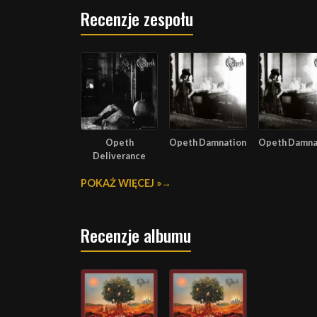
Recenzje zespołu
Opeth
Opeth Damnation
Opeth Damna
Deliverance
POKAŻ WIĘCEJ »
Recenzje albumu