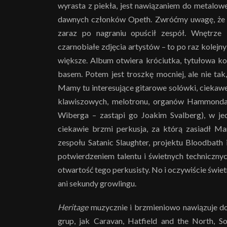
wyrasta z piekła, jest nawiązaniem do metalow
dawnych członków Opeth. Zwróćmy uwagę, że g
zaraz po nagraniu opuścił zespół. Wnętrze k
czarnobiałe zdjęcia artystów – to po raz kolejn
większe. Album otwiera króciutka, tytułowa ko
basem. Potem jest troszkę mocniej, ale nie tak
Mamy tu interesujące gitarowe solówki, ciekawe
klawiszowych, melotronu, organów Hammonda (
Wiberga – zastąpi go Joakim Svalberg), w jed
ciekawie brzmi perkusja, za którą zasiadł M
zespołu Satanic Slaughter, projektu Bloodbath
potwierdzeniem talentu i świetnych techniczny
otwartość tego perkusisty. No i oczywiście świe
ani sekundy growlingu.
Heritage
muzycznie i brzmieniowo nawiązuje do 
grup, jak Caravan, Hatfield and the North, So