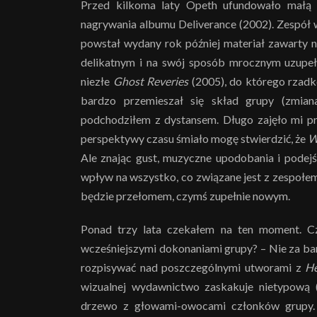
Przed kilkoma laty Opeth ufundowało małą 
nagrywania albumu Deliverance (2002). Zespół
powstał wydany rok później materiał zawarty 
delikatnym i na swój sposób mrocznym uzupeł
niezłe
Ghost Reveries
(2005), do którego rzadk
bardzo przemieszał się skład grupy (zmiana
podchodziłem z dystansem. Długo zajęło mi prz
perspektywy czasu śmiało mogę stwierdzić, że
W
Ale znając gust, muzyczne upodobania i podej
wpływ na wszystko, co związane jest z zespołem 
będzie przełomem, czymś zupełnie nowym.
Ponad trzy lata czekałem na ten moment. 
wcześniejszymi dokonaniami grupy? – Nie za bard
rozpisywać nad poszczególnymi utworami z
He
wizualnej wydawnictwo zaskakuje nietypową (
drzewo z głowami-owocami członków grupy.