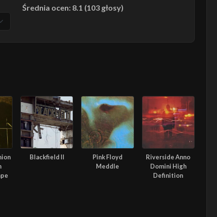
Średnia ocen: 8.1 (103 głosy)
nion
Blackfield II
Pink Floyd
Riverside Anno
n
Meddle
Domini High
ape
Definition