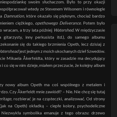
niespodziankę swoim słuchaczom. Było to przy okazji
 współpracował wtedy ze Stevenem Wilsonem i równolegle
na
Damnation
, które okazało się pięknym, chociaż bardzo
nieniem ciężkiego,
opethowego
Deliverance
. Potem było
o wracam, a trzy lata później
Watershed
. W międzyczasie
 gitarzysty, inny perkusista itd.), do samego albumu
ekonanie się do takiego brzmienia Opeth, lecz dzisiaj z
atershead
jest jednym z moich ukochanych dzieł Szwedów.
ście Mikaela Åkerfeldta, który w zasadzie ma decydujący
i co się w nim dzieje, miałem przeczucie, że kolejny album
Czy nowy album Opeth ma coś wspólnego z metalem i
zo. Czy Åkerfeldt mnie zawiódł? – Nie. Nie chcę się tutaj
ritage
, rozbierać je na cząsteczki, analizować. Od strony
jak na Opeth) okładką – ciepłe kolory, psychodeliczne
 Niezwykła symbolika emanuje z tego obrazu: drzewo