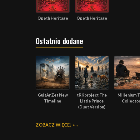
Opeth Heritage
Opeth Heritage
Ostatnio dodane
GuitAr Zet New
tRKproject The
Millenium 
Timeline
Little Prince
Collecto
(Duet Version)
ZOBACZ WIĘCEJ »