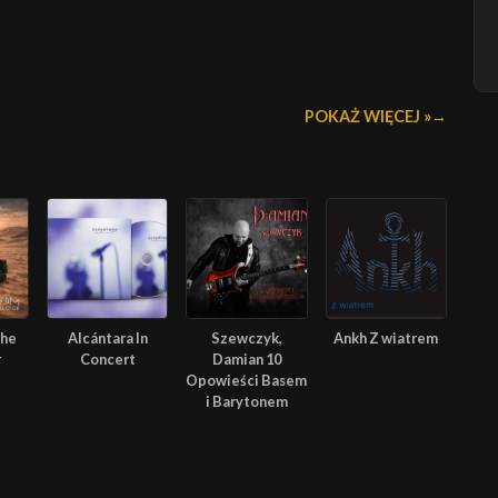
POKAŻ WIĘCEJ »
The
Alcántara In
Szewczyk,
Ankh Z wiatrem
r
Concert
Damian 10
Opowieści Basem
i Barytonem