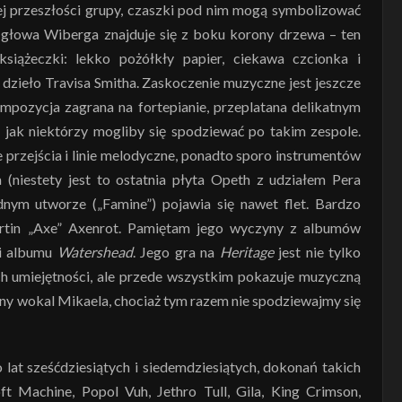
ej przeszłości grupy, czaszki pod nim mogą symbolizować
łowa Wiberga znajduje się z boku korony drzewa – ten
siążeczki: lekko pożółkły papier, ciekawa czcionka i
y dzieło Travisa Smitha. Zaskoczenie muzyczne jest jeszcze
mpozycja zagrana na fortepianie, przeplatana delikatnym
, jak niektórzy mogliby się spodziewać po takim zespole.
 przejścia i linie melodyczne, ponadto sporo instrumentów
niestety jest to ostatnia płyta Opeth z udziałem Pera
nym utworze („Famine”) pojawia się nawet flet. Bardzo
artin „Axe” Axenrot. Pamiętam jego wyczyny z albumów
 i albumu
Watershead
. Jego gra na
Heritage
jest nie tylko
ch umiejętności, ale przede wszystkim pokazuje muzyczną
tny wokal Mikaela, chociaż tym razem nie spodziewajmy się
lat sześćdziesiątych i siedemdziesiątych, dokonań takich
ft Machine, Popol Vuh, Jethro Tull, Gila, King Crimson,