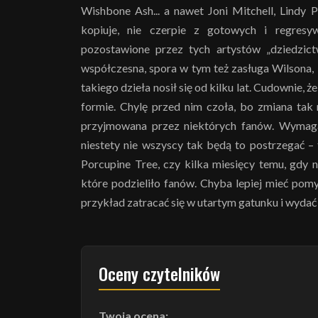
Wishbone Ash... a nawet Joni Mitchell, Lindy 
kopiuje, nie czerpie z gotowych i regresy
pozostawione przez tych artystów „dziedzictw
współczesna, spora w tym też zasługa Wilsona,
takiego dzieła nosił się od kilku lat. Cudownie, ż
formie. Chylę przed nim czoła, bo zmiana tak
przyjmowana przez niektórych fanów. Wymagał
niestety nie wszyscy tak będą to postrzegać –
Porcupine Tree, czy kilka miesięcy temu, gdy 
które podzieliło fanów. Chyba lepiej mieć pom
przykład zatracać się w utartym gatunku i wydać 
Oceny czytelników
Twoja ocena: