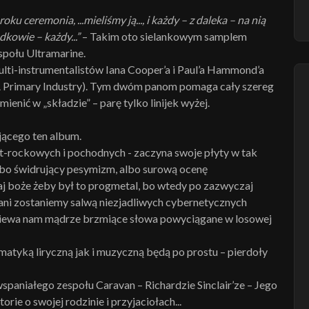
ku ceremonia, ...mieliśmy ją..., i każdy – z daleka – na nią
adkowie – każdy...”
– Takim oto sielankowym samplem
społu Ultramarine.
multi-instrumentalistów Iana Cooper’a i Paul’a Hammond’a
 A Primary Industry). Tym dwóm panom pomaga cały szereg
nić w „składzie” – parę tylko linijek wyżej.
jącego ten album.
t-rockowych i pochodnych - zaczyna swoje płyty w tak
bo świdrujący pesymizm, albo surową ocenę
daj boże żeby był to progmetal, bo wtedy po zazwyczaj
ni zostaniemy salwą niezjadliwych cybernetycznych
piewa nam mądrze brzmiące słowa powyciągane w losowej
atyką liryczną jak i muzyczną będą po prostu – pierdoły
spaniałego zespołu Caravan – Richardzie Sinclair’ze – Jego
torie o swojej rodzinie i przyjaciołach...