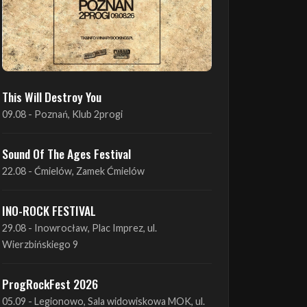
This Will Destroy You
09.08 - Poznań, Klub 2progi
Sound Of The Ages Festival
22.08 - Ćmielów, Zamek Ćmielów
INO-ROCK FESTIVAL
29.08 - Inowrocław, Plac Imprez, ul.
Wierzbińskiego 9
ProgRockFest 2026
05.09 - Legionowo, Sala widowiskowa MOK, ul.
Piłsudskiego 41
Antimatter + Sleeping Pulse