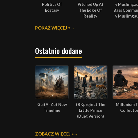
Politics Of
Pitched Up At
v Muslimga
Ecstasy
The Edge Of
Bass Commu
Reality
v Muslimga
POKAŻ WIĘCEJ »
Ostatnio dodane
GuitAr Zet New
tRKproject The
Millenium 
Timeline
Little Prince
Collecto
(Duet Version)
ZOBACZ WIĘCEJ »