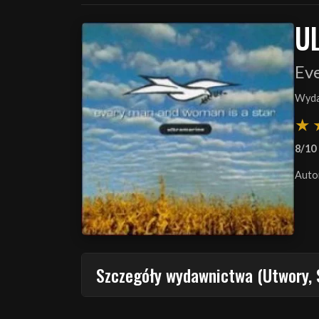
U
Ev
Wyda
8/10
Auto
Szczegóły wydawnictwa (Utwory, 