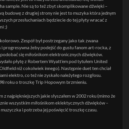
cha sample. Nie są to też zbyt skomplikowane dźwięki –
budowę z drugiej strony nie jest to muzyka która jednym
szych przesłuchaniach będziecie do tej płyty wracać z
i ;)
t kolorowo. Zespół był postrzegany jako tak zwana
 i progresywna żeby podejść do gustu fanom art-rocka, z
by spodobać się miłośnikom elektronicznych dźwięków.
wydało płytę z Robertem Wyatt’em pod tytułem United
ldfield niż cokolwiek innego). Następnie duet ten chciał
mi elektro, co też nie zyskało należytego rozgłosu.
998 roku o troszkę Trip Hopowym brzmieniu.
m z najpiękniejszych jakie słyszałem w 2002 roku (mimo że
ecznie wszystkim miłośnikom eklektycznych dźwięków –
 muzyczka i potrzeba jej poświęcić troszkę czasu.