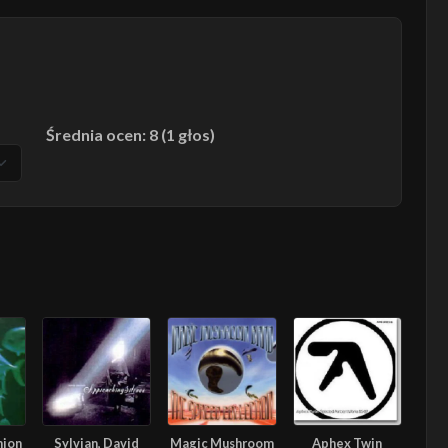
Średnia ocen: 8 (1 głos)
nion
Sylvian, David
Magic Mushroom
Aphex Twin