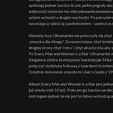
spełniają jednak bardzo liczne, pełne pogody du
większość utworów ma zdecydowanie piosenkową 
uchem wchodzi a drugim wychodzi. Po paru pierw
narastającą radością i podnieceniem – uwierzcie m
Niestety losy Ultramarine nie potoczyły się zby
„muzyka dla nikogo”. Za nowoczesna, zbyt śmiała
drugiej strony zbyt ‘retro’ i zbyt akustyczna a
Po Every Man and Women is a Star Ultramarine 
Kingdoms (która brzmi ponoć bardziej jak Mike O
połączyć stylistykę folkową z twardymi brzmienia
Ostatnie dokonanie zespołu to User’s Guide z 1
Album Every Man and Woman is a Star jest jedny
już wtedy miał 10 lat). Polecam go bardzo serd
ostrzegam jednak że nie jest to łatwo wchodząca