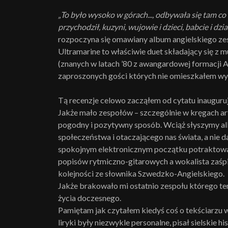
„To było wysoko w górach..., odbywała się tam co ro
przychodził, kuzyni, wujowie i dzieci, babcie i dzi
rozpoczyna się omawiany album angielskiego ze
Ultramarine to właściwie duet składający się z 
(znanych w latach ’80 z awangardowej formacji
zaproszonych gości których nie omieszkałem wymie
Tą recenzje celowo zacząłem od cytatu inauguru
Jakże mało zespołów – szczególnie w kręgach ar
pogodny i pozytywny sposób. Wciąż słyszymy al
społeczeństwa i otaczającego nas świata, a nie 
spokojnym elektronicznym początku potraktowa
popisów rytmiczno-gitarowych a wokalista zaś
kolejności ze słownika Szwedzko-Angielskiego.
Jakże brakowało mi ostatnio zespołu którego tem
życia doczesnego.
Pamiętam jak czytałem kiedyś coś o tekściarzu w
liryki były niezwykle personalne, pisał sielskie his