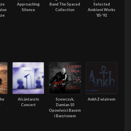
uze
Approaching
Band The Spaced
Selected
nion
Silence
Collection
Ambient Works
uze
‘85-’92
The
Alcántara In
Szewczyk,
Ankh Z wiatrem
r
Concert
Damian 10
Opowieści Basem
i Barytonem