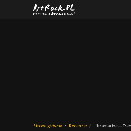
Przejdź do treści głównej
Strona główna
Recenzje
Ultramarine ─ Eve