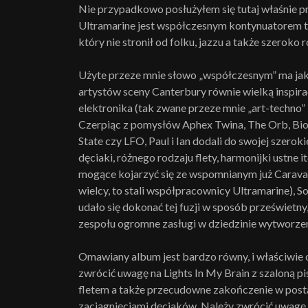
Nie przypadkowo posłużyłem się tutaj właśnie p
Ultramarine jest współczesnym kontynuatorem tra
który nie stronił od folku, jazzu a także szeroko
Użyte przeze mnie słowo „współczesnym” ma jak
artystów sceny Canterbury równie wielką inspira
elektronika (tak zwane przeze mnie „art-techno” ;
Czerpiąc z pomysłów Aphex Twina, The Orb, Bios
State czy LFO, Paul i Ian dodali do swojej szero
dęciaki, różnego rodzaju flety, harmonijki ustne
mogące kojarzyć się ze wspomnianym już Caravan
wielcy, to stali współpracownicy Ultramarine), S
udało się dokonać tej fuzji w sposób prześwietn
zespołu ogromne zasługi w dziedzinie wytworzeni
Omawiany album jest bardzo równy, i właściwie 
zwrócić uwagę na Lights In My Brain z szaloną p
fletem a także przecudowne zakończenie w post
zaciągnięciami dęciaków. Należy zwrócić uwagę na