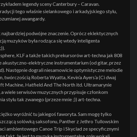
rzykładem legendy sceny Canterbury – Caravan.
dycji tego właśnie sielankowego i arkadyjskiego stylu,
 rozumianej awangardy.
 najbardziej podwójne znaczenie. Oprócz eklektycznych
cją muzyków była rodząca się wtedy inteligenta
)).
phere, KLF a także takich prekursorów art-techna jak 808
kie akustyczno-elektryczne instrumentarium (od gitar, przez
 itd). Następnie dograli niesamowicie optymistyczne melodie
, twórczością Roberta Wyatta, Kevin’a Ayers’a (Ci dwaj
oft Machine, Hatfield And The North itd. Ultramarynie
y, a wiele serwisów muzycznych przypisuje członkom
a stylu tak zwanego (przeze mnie ;)) art-techna.
ciężko wyróżnić tu jakiegoś faworyta. Sam mogę tylko
iszczącą solówką saksofonu, Panther z Jethro Tullowskim
aci ambientowego Canoe Trip i Skyclad ze specyficznymi
 fakt, że jest to muzyka instrumentalna, rolę wokali