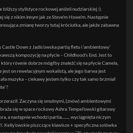
 bliższy stylistyce rockowej aniżeli nudziarskiej :).
ej się z nikim innym jak ze Steve’m Howe’m. Następnie
eresująca zmianę tworzy tutaj króciutka, ale jakże zabawna
 Castle Down z Jadis’owska partią fletu i ‘ambientowy’
kawszą kompozycję na płycie – Childhood’s End. Jest to
tóry równie dobrze mógłby znaleźć się na płycie Camela,
 jest on rewelacyjnym wokalistą, ale jego barwa jest
 cała muzyka – ciekawy jestem tylko czy tak samo brzmiał
te’ ?
 przeraził. Zaczyna się smutnymi, (znów) ambientowymi
braża się w space rockowy Ashra Tempel’owski gitarowy
 a następnie wchodzi partia......... wyciągnięta niczym
lly’owskie piszczące klawisze + specyficzna solówka
 na pewno ten utwór powstał jeszcze w ’70, czy może muzycy