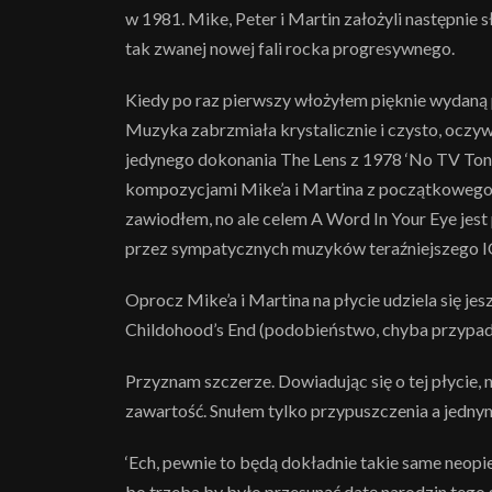
w 1981. Mike, Peter i Martin założyli następnie 
tak zwanej nowej fali rocka progresywnego.
Kiedy po raz pierwszy włożyłem pięknie wydaną 
Muzyka zabrzmiała krystalicznie i czysto, oczywi
jedynego dokonania The Lens z 1978 ‘No TV Toni
kompozycjami Mike’a i Martina z początkowego o
zawiodłem, no ale celem A Word In Your Eye jest
przez sympatycznych muzyków teraźniejszego I
Oprocz Mike’a i Martina na płycie udziela się j
Childohood’s End (podobieństwo, chyba przypadk
Przyznam szczerze. Dowiadując się o tej płycie, 
zawartość. Snułem tylko przypuszczenia a jednym
‘Ech, pewnie to będą dokładnie takie same neopiero
bo trzeba by było przesunąć datę narodzin tego 