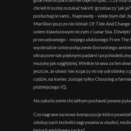
chcieli troszkę oszukać takich ‘grzebaczy’ jak j
posłuchajcie sami... Naprawdę – wiele bym dał, ż
Marillion jeszcze nie istniał. Of Tide And Chang
solem klawiszowym niczym z Lunar Sea. Dźwięki
przecudownego – mojego ulubionego From The S
wyobraźcie sobie połączenie Eno’wskiego ambien
okraszone tak pięknymi padami i psychodelicznymi
muzykę jak najgłębiej. Wielkie brawa za ten utw
jeszcze, że utwór ten kojarzy mi się odrobinkę z
cudzie, na koniec zostaje tylko Choosing a farme
późniejszego IQ.
Na zakończenie chciałbym postawić pewne pyta
Czy nagrane na nowo kompozycje które powstały 
zdobyczach techniki nagrywania w studio), możn
historii ambitnego rocka?