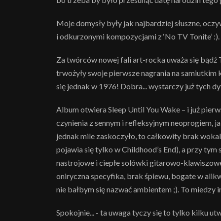
Moje domysły były jak najbardziej słuszne, oczyw
i odkurzonymi kompozycjami z ‘No TV Tonite’ :).
Za twórców nowej fali art-rocka uważa się bądź 
trwożyły swoje pierwsze nagrania na samiutkim ko
się jednak w 1976! Dobra... wystarczy już tych d
Album otwiera Sleep Until You Wake – i już pierw
czynienia z sennym i refleksyjnym neoprogiem, ja
jednak mile zaskoczyło, to całkowity brak wokal
pojawia się tylko w Childhood’s End), a przy ty
nastrojowe i ciepłe solówki gitarowo-klawiszow
oniryczna specyfika, brak śpiewu, bogate w alik
nie bałbym się nazwać ambientem ;). To miedzy i
Spokojnie... - ta uwaga tyczy się to tylko kilku