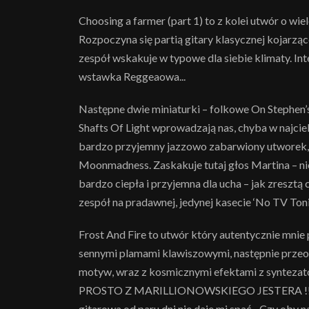
Choosing a farmer (part 1) to z kolei utwór o wiele
Rozpoczyna się partią gitary klasycznej kojarząc
zespół wskakuje w typowe dla siebie klimaty. Int
wstawka Reggeaowa...
Następne dwie miniaturki – folkowe On Stephen’s
Shafts Of Light wprowadzają nas, chyba w najcie
bardzo przyjemny jazzowo zabarwiony utworek, k
Moonmadness. Zaskakuje tutaj głos Martina – nie
bardzo ciepła i przyjemna dla ucha – jak zresztą
zespół na pradawnej, jedynej kasecie ‘No TV Toni
Frost And Fire to utwór który autentycznie mnie
sennymi plamami klawiszowymi, następnie przeo
motyw, wraz z kosmicznymi efektami z syntezatora,
PROSTO Z MARILLIONOWSKIEGO JESTERA !!!. Ke
gitarowa od paru dni nie daje mi spać... Czy oby