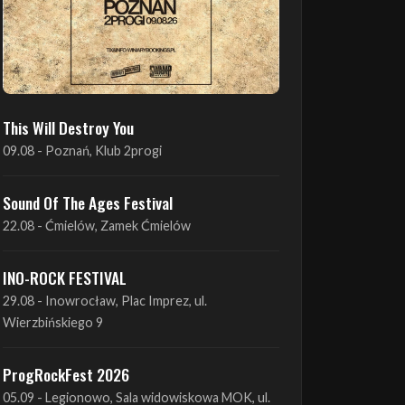
This Will Destroy You
09.08 - Poznań, Klub 2progi
Sound Of The Ages Festival
22.08 - Ćmielów, Zamek Ćmielów
INO-ROCK FESTIVAL
29.08 - Inowrocław, Plac Imprez, ul.
Wierzbińskiego 9
ProgRockFest 2026
05.09 - Legionowo, Sala widowiskowa MOK, ul.
Piłsudskiego 41
Antimatter + Sleeping Pulse