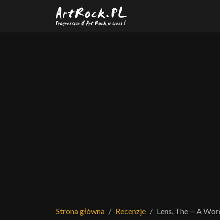
Przejdź do treści głównej
Strona główna
Recenzje
Lens, The ─ A Word