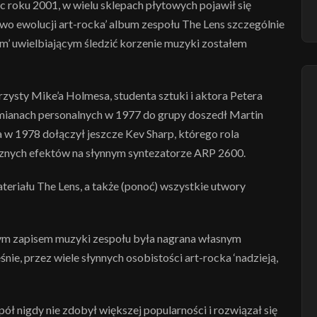
c roku 2001, w wielu sklepach płytowych pojawił się
wo ewolucji art-rocka’ album zespołu The Lens szczególnie
m’ uwielbiającym śledzić korzenie muzyki zostałem
rzysty Mike’a Holmesa, studenta sztuki i aktora Petera
 zmianach personalnych w 1977 do grupy doszedł Martin
 w 1978 dołączył jeszcze Kev Sharp, którego rola
cznych efektów na słynnym syntezatorze ARP 2600.
teriału The Lens, a także (ponoć) wszystkie utwory
ym zapisem muzyki zespołu była nagrana własnym
ie, przez wiele słynnych osobistości art-rocka ‘nadzieją,
pół nigdy nie zdobył większej popularności i rozwiązał się