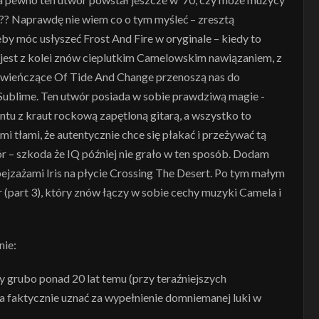
a??? Naprawdę nie wiem co o tym myśleć – zresztą
eby móc usłyszeć Frost And Fire w oryginale – kiedy to
e jest z kolei znów cieplutkim Camelowskim nawiązaniem, z
 wieńczące Of Tide And Change przenoszą nas do
ublime. Ten utwór posiada w sobie prawdziwą magie -
tu z kraut rockową zapętloną gitarą, a wszystko to
 tłami, że autentycznie chce się płakać i przeżywać tą
ór – szkoda że IQ później nie grało w ten sposób. Dodam
 pejzażami Iris na płycie Crossing The Desert. Po tym małym
r (part 3), który znów łączy w sobie cechy muzyki Camela i
nie:
grubo ponad 20 lat temu (przy teraźniejszych
a faktycznie uznać za wypełnienie domniemanej luki w