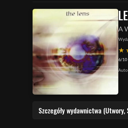
LE
A 
Wyda
6/10
Auto
Szczegóły wydawnictwa (Utwory, 