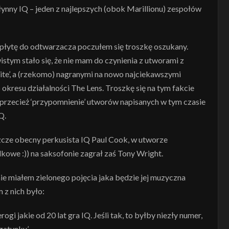
słynny IQ – jeden z najlepszych (obok Marillionu) zespołów
płytę do odtwarzacza poczułem się troszkę oszukany.
stym stało się, że nie mam do czynienia z utworami z
te’, a (rzekomo) nagranymi na nowo najciekawszymi
kresu działalności The Lens. Troszkę się na tym fakcie
 przecież ‘przypomnienie’ utworów napisanych w tym czasie
Q.
eszcze obecny perkusista IQ Paul Cook, w utworze
owe :)) na saksofonie zagrał zaś Tony Wright.
nie miałem zielonego pojęcia jaka będzie jej muzyczna
 z nich było:
gi jakie od 20 lat gra IQ. Jeśli tak, to byłby niezły numer,
gatunku’