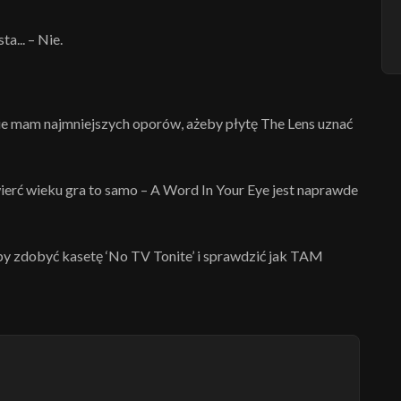
a... – Nie.
ie mam najmniejszych oporów, ażeby płytę The Lens uznać
wierć wieku gra to samo – A Word In Your Eye jest naprawde
 by zdobyć kasetę ‘No TV Tonite’ i sprawdzić jak TAM