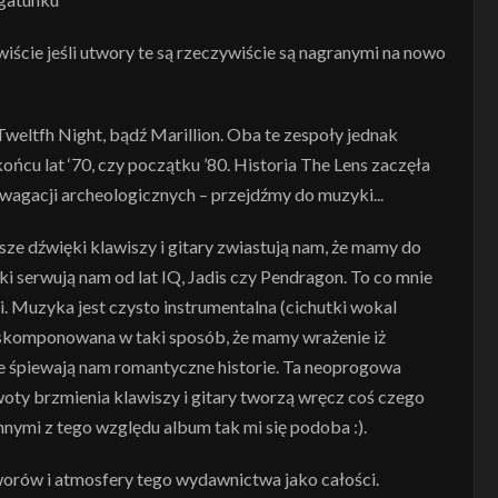
iście jeśli utwory te są rzeczywiście są nagranymi na nowo
Tweltfh Night, bądź Marillion. Oba te zespoły jednak
ńcu lat ‘70, czy początku ’80. Historia The Lens zaczęła
ywagacji archeologicznych – przejdźmy do muzyki...
sze dźwięki klawiszy i gitary zwiastują nam, że mamy do
ki serwują nam od lat IQ, Jadis czy Pendragon. To co mnie
i. Muzyka jest czysto instrumentalna (cichutki wokal
m skomponowana w taki sposób, że mamy wrażenie iż
e śpiewają nam romantyczne historie. Ta neoprogowa
woty brzmienia klawiszy i gitary tworzą wręcz coś czego
nnymi z tego względu album tak mi się podoba :).
 utworów i atmosfery tego wydawnictwa jako całości.