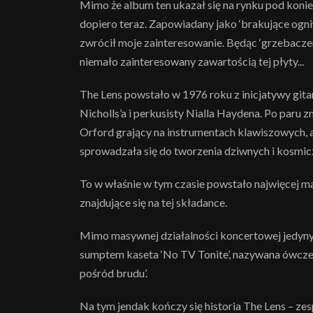
Mimo że album ten ukazał się na rynku pod konie
dopiero teraz. Zapowiadany jako ‘brakujące ogni
zwrócił moje zainteresowanie. Będąc ‘grzebacze
niemało zainteresowany zawartością tej płyty...
The Lens powstało w 1976 roku z inicjatywy gita
Nicholls’a i perkusisty Nialla Haydena. Po paru
Orford grający na instrumentach klawiszowych, a
sprowadzała się do tworzenia dziwnych i kosmi
To w właśnie w tym czasie powstało najwięcej ma
znajdujące się na tej składance.
Mimo masywnej działalności koncertowej jedyn
sumptem kaseta ‘No TV Tonite’, nazywana ówcześn
pośród brudu’.
Na tym jendak kończy się historia The Lens – zes