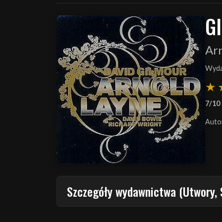
G
Ar
Wyda
7/10
Auto
Szczegóły wydawnictwa (Utwory, 