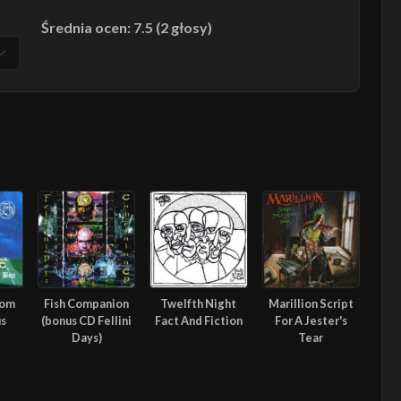
Średnia ocen: 7.5 (2 głosy)
rom
Fish Companion
Twelfth Night
Marillion Script
us
(bonus CD Fellini
Fact And Fiction
For A Jester's
Days)
Tear