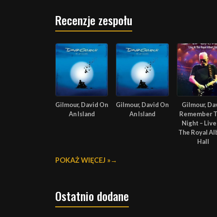
Recenzje zespołu
Gilmour, David On
Gilmour, David On
Gilmour, Da
An Island
An Island
Remember T
Night – Live
The Royal Al
Hall
POKAŻ WIĘCEJ »
Ostatnio dodane