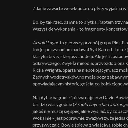
Zdanie zawarte we wkładce do płyty wyjaśnia wi
Bo, by tak rzec, dziwna to płytka. Raptem trzy n
Wszystkie wykonania – to fragmenty koncertów
Arnold Layne
to pierwszy przebój grupy Pink Flo
ton jej poczynaniom nadawał Syd Barrett. To też
klasyka brytyjskiej psychodelii. Ale jeśli zastano
odkrywczego. Zwykła melodia, przyozdobiona 
Ricka Wrighta, oparta na niepokojącym, acz moż
Żadnych wodotrysków, no może poza zabawnym i
opowiadającym historię gościa, co kolekcjonowa
Na płytce nagranie śpiewa najpierw David Bowie
bardzo wiarygodnie (
Arnold Layne had a strange 
jakoś nie muszę się specjalnie wysilać, by zoba
Wokalnie – jest poprawnie, zważywszy, że jednak
przyzwyczaić. Bowie śpiewa z właściwą sobie c