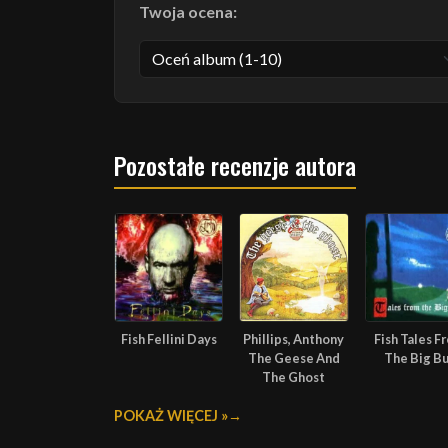
Twoja ocena:
Pozostałe recenzje autora
Fish Fellini Days
Phillips, Anthony
Fish Tales F
The Geese And
The Big B
The Ghost
POKAŻ WIĘCEJ »