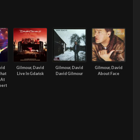
vid
Gilmour, David
Gilmour, David
Gilmour, David
hat
Live In Gdańsk
David Gilmour
About Face
 At
bert