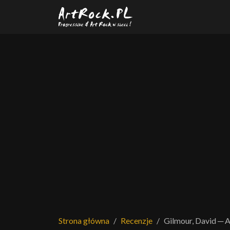
Przejdź do treści głównej
Strona główna
Recenzje
Gilmour, David ─ 