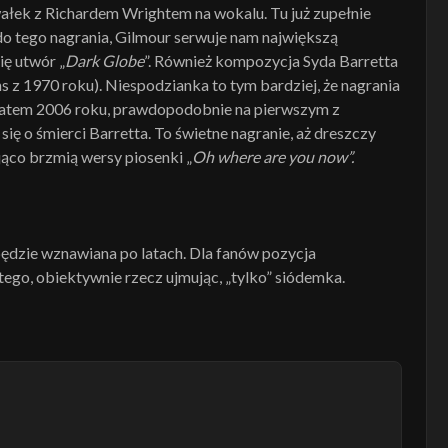
awałek z Richardem Wrightem na wokalu. Tu już zupełnie
 do tego nagrania, Gilmour serwuje nam największą
ię utwór „
Dark Globe
”. Również kompozycja Syda Barretta
 z 1970 roku). Niespodzianka to tym bardziej, że nagrania
latem 2006 roku, prawdopodobnie na pierwszym z
ię o śmierci Barretta. To świetne nagranie, aż dreszczy
jąco brzmią wersy piosenki „
Oh where are you now”.
 będzie wznawiana po latach. Dla fanów pozycja
ego, obiektywnie rzecz ujmując, „tylko” siódemka.