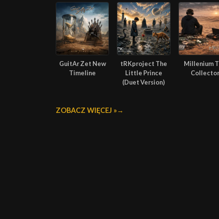
GuitAr Zet New
tRKproject The
Millenium 
Timeline
Little Prince
Collecto
(Duet Version)
ZOBACZ WIĘCEJ »