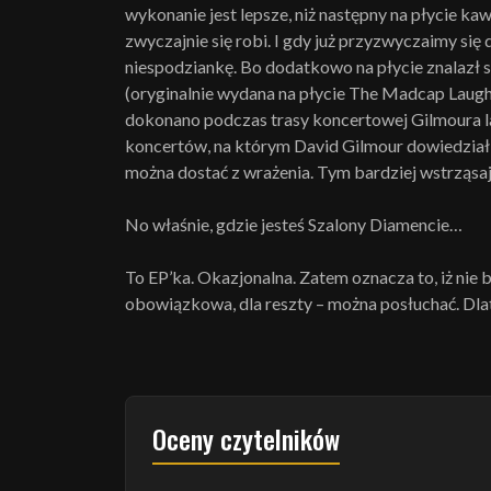
wykonanie jest lepsze, niż następny na płycie k
zwyczajnie się robi. I gdy już przyzwyczaimy się
niespodziankę. Bo dodatkowo na płycie znalazł s
(oryginalnie wydana na płycie The Madcap Laughs
dokonano podczas trasy koncertowej Gilmoura 
koncertów, na którym David Gilmour dowiedział s
można dostać z wrażenia. Tym bardziej wstrząsa
No właśnie, gdzie jesteś Szalony Diamencie…
To EP’ka. Okazjonalna. Zatem oznacza to, iż nie
obowiązkowa, dla reszty – można posłuchać. Dlat
Oceny czytelników