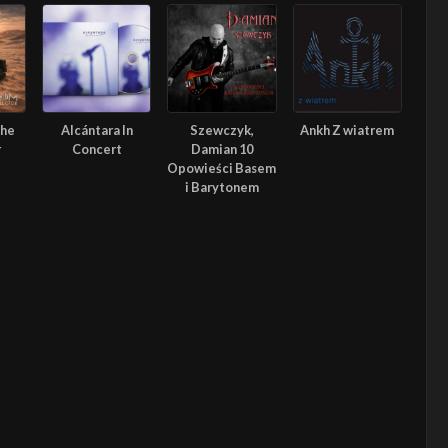
The
Alcántara In
Szewczyk,
Ankh Z wiatrem
r
Concert
Damian 10
Opowieści Basem
i Barytonem