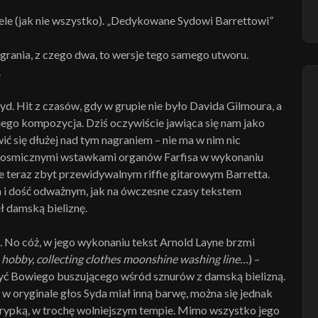
ele (jak nie wszystko). „Dedykowane Sydowi Barrettowi”
agrania, z czego dwa, to wersje tego samego utworu.
.
yd. Hit z czasów, gdy w grupie nie było Davida Gilmoura, a
 jego kompozycja. Dziś oczywiście jawiąca się nam jako
wić się dłużej nad tym nagraniem – nie ma w nim nic
kosmicznymi wstawkami organów Farfisa w wykonaniu
e teraz zbyt przewidywalnym riffie gitarowym Barretta.
 dość odważnym, jak na ówczesne czasy tekstem
ł damską bieliznę.
. No cóż, w jego wykonaniu tekst Arnold Layne brzmi
hobby, collecting clothes
moonshine washing line…
) –
czyć Bowiego buszującego wśród sznurów z damską bielizną.
 w oryginale głos Syda miał inną barwę, można się jednak
hrypką, w trochę wolniejszym tempie. Mimo wszystko jego