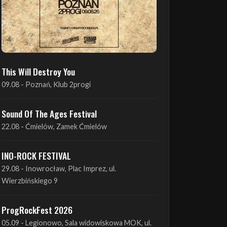
This Will Destroy You
09.08 - Poznań, Klub 2progi
Sound Of The Ages Festival
22.08 - Ćmielów, Zamek Ćmielów
INO-ROCK FESTIVAL
29.08 - Inowrocław, Plac Imprez, ul.
Wierzbińskiego 9
ProgRockFest 2026
05.09 - Legionowo, Sala widowiskowa MOK, ul.
Piłsudskiego 41
Antimatter + Sleeping Pulse