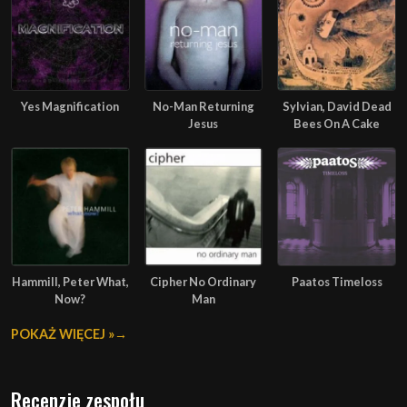
Yes Magnification
No-Man Returning
Sylvian, David Dead
Jesus
Bees On A Cake
Hammill, Peter What,
Cipher No Ordinary
Paatos Timeloss
Now?
Man
POKAŻ WIĘCEJ »
Recenzje zespołu