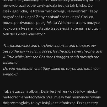
nie wyobrażał sobie, że eksplozja jest już tak blisko. Do
ciężkiego licha, ile trzeba mieć odwagi, ile wyobraźni, żeby
nagrać coś takiego? Żeby
napisać
coś takiego? Coś, co
można porównać do poezji Walta Whitmana, a co w muzyce
rockowej słyszałem ostatnio trzydzieści lat temu na płytach
Van der Graaf Generator?
The meadowlark and the chim-choo-ree and the sparrow
Set to the sky in a flying spree, for the sport over the pharaoh
A little while later the Pharisees dragged comb through the
meadow
Do you remember what they called up to you and me, in our
window?
Tak się zaczyna album. Dalej jest refren – o różnicy między
meteorach a meteorytach. W sumie w tym momencie równie
dobrze mogłaby to być książka telefoniczna. Przez te trzy