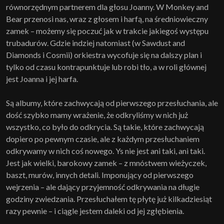
równorzędnym partnerem dla głosu Joanny. W Monkey and
Bear przenosi nas, wraz z głosem i harfą, na średniowieczny
zamek – możemy się poczuć jak w trakcie jakiegoś występu
trubadurów. Gdzie indziej natomiast (w Sawdust and
Diamonds i Cosmii) orkiestra wycofuje się na dalszy plan i
tylko od czasu kontrapunktuje lub robi tło, a w roli głównej
jest Joanna i jej harfa.
Są albumy, które zachwycają od pierwszego przesłuchania, ale
dość szybko mamy wrażenie, że odkryliśmy w nich już
wszystko, co było do odkrycia. Są takie, które zachwycają
dopiero po pewnym czasie, ale z każdym przesłuchaniem
odkrywamy w nich coś nowego. Ys nie jest ani taki, ani taki.
Jest jak wielki, barokowy zamek – z mnóstwem wieżyczek,
baszt, murów, innych detali. Imponujący od pierwszego
wejrzenia – ale dający przyjemność odkrywania na długie
godziny zwiedzania. Przesłuchałem tę płytę już kilkadziesiąt
razy pewnie – i ciągle jestem daleki od jej zgłębienia.