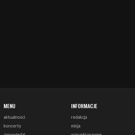
MENU
INFORMACJE
aktualności
redakcja
koncerty
misja
zapowiedzi
warunki prawne
recenzje
polityka cookies
zagrali
reklama
monografie
współpraca