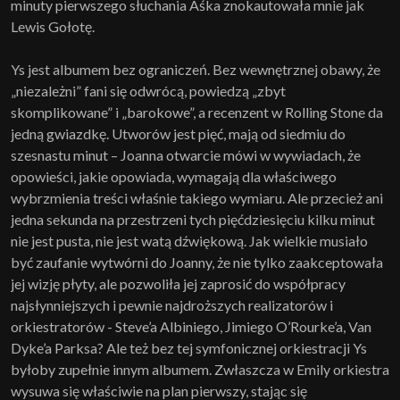
minuty pierwszego słuchania Aśka znokautowała mnie jak
Lewis Gołotę.
Ys jest albumem bez ograniczeń. Bez wewnętrznej obawy, że
„niezależni” fani się odwrócą, powiedzą „zbyt
skomplikowane” i „barokowe”, a recenzent w Rolling Stone da
jedną gwiazdkę. Utworów jest pięć, mają od siedmiu do
szesnastu minut – Joanna otwarcie mówi w wywiadach, że
opowieści, jakie opowiada, wymagają dla właściwego
wybrzmienia treści właśnie takiego wymiaru. Ale przecież ani
jedna sekunda na przestrzeni tych pięćdziesięciu kilku minut
nie jest pusta, nie jest watą dźwiękową. Jak wielkie musiało
być zaufanie wytwórni do Joanny, że nie tylko zaakceptowała
jej wizję płyty, ale pozwoliła jej zaprosić do współpracy
najsłynniejszych i pewnie najdroższych realizatorów i
orkiestratorów - Steve’a Albiniego, Jimiego O’Rourke’a, Van
Dyke’a Parksa? Ale też bez tej symfonicznej orkiestracji Ys
byłoby zupełnie innym albumem. Zwłaszcza w Emily orkiestra
wysuwa się właściwie na plan pierwszy, stając się