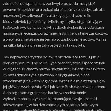
zdolności do wpadania w zachwyt z powodu muzyki. Z
pewnym klasykiem artrock.pl określaliśmy to kiedyś „utratą
muzycznej wrażliwości” – zastrzegając od razu „o ile
kiedykolwiek ją mieliśmy”. Mieliśmy – tylko stępiliśmy ją w
tysiącach wysłuchanych płyt, setkach dyskusji, dziesiątkach
napisanych recenzji. Coraz mniej jest mnie w stanie zaskoczyć,
a wewnętrznie też nie jestem na to zaskoczenie gotów. Aż raz
na kilka lat pojawia się taka artystka i taka płyta.
Tak naprawdę artystka pojawiła się dwa lata temu. I już jej
pierwszy album, The Milk-Eyed Mender, zrobił sporo szumu
w kręgach słuchaczy muzyki niezależnej. Młodziutka (wtedy
22 lata) dziewczyna z niezwykle oryginalnym, nieco
dziecinnym głosikiem i ogromną, wręcz nie mieszczącą się w
jej główce wyobraźnią. Coś jak Kate Bush ćwierć wieku temu.
A do tego sama grająca na harfie, wszechstronnie
wykształcona muzycznie i komponująca swoje piosenki –
mieszczące się w bardzo znaczącym ostatnio folkowym
nurcie amerykańskiej muzyki niezależnej. Jednak chyba nikt