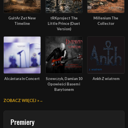
GuitAr Zet New
tRKproject The
Millenium The
Timeline
Little Prince (Duet
Collector
Version)
Alcántara In Concert
Szewczyk, Damian 10
Ankh Z wiatrem
Opowieści Basem i
Barytonem
ZOBACZ WIĘCEJ »
Premiery