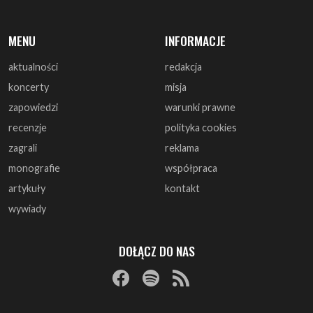
aktualności
redakcja
koncerty
misja
zapowiedzi
warunki prawne
recenzje
polityka cookies
zagrali
reklama
monografie
współpraca
artykuły
kontakt
wywiady
DOŁĄCZ DO NAS
© 1997 - 2025 ArtRock.pl - Wszelkie prawa zastrzeżone.