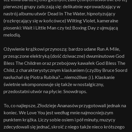
pierwszej grupy zaliczają się: delikatnie wprowadzający w
nastrój albumu utwór Dead In The Water, hipnotyzujący
(rozkręcający się w końcówce) Wilting Violet, kameralne
piosenki: Wait i Little Man czy też Boxing Day z ujmującą
melodią.
Ożywienie krążkowi przynoszą: bardzo udane Run A Mile,
przesączone elektryką (dość dziwaczne) dwuminutowe God
Bless The Children oraz przebojowy kawałek God Bless The
Child, z charakterystycznym klaskaniem (czyżby Bruce Soord
nasłuchał się Piotra Rubika?.... niemożliwe ;) ). Klaskanie
świetnie wkomponowuje się także w nostalgiczny,
przedostatni utwór na płycie: Snowdrops.
To, co najlepsze, Złodzieje Ananasów przygotowali jednak na
koniec. We Love You jest według mnie najmocniejszym
punktem krążka. Liczy sobie osiem i pół minuty, muzycy
zdecydowali się jednać, skroić z niego także nieco krótszego