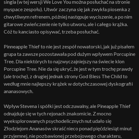
singla (w tej wersji We Love You można posłuchać na stronie
myspace zespołu). Utwór zaczyna się jak zwykła piosenka z
chwytliwym refrenem, później następuje wyciszenie, a po nim
gitarowe zwieńczenie nie tylko utworu, ale i całego krążka.
Cóż tu kanciasto opisywać, trzeba posłuchać.
Pinneapple Thief to nie jest zespół nowatorski, jak już pisałem
grupa ta zawsze pozostawała pod dużym wpływem Porcupine
Tree. Dla niektórych to najzwyczajniejszy na świecie klon
Porcupine Tree. Nie da się ukryć, że jest w tym trochę prawdy
(ale trochę), z drugiej jednak strony God Bless The Child to
według mnie najlepszy krążek w dotychczasowej dyskografii
ananasowych.
Wpływ Stevena i spółki jest odczuwalny, ale Pineapple Thief
odnajduje się w tych rejonach znakomicie. Z mocno
wyeksplorowanych psychodelicznych nut udało się
Złodziejom Ananasów skraść nieco ponad pięćdziesiąt minut
przyjemnej, nie pozbawionej przebojowego charakteru,