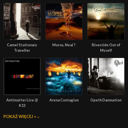
Camel Stationary
Morse, Neal ?
Riverside Out of
Traveller
Myself
Antimatter Live @
Arena Contagion
Opeth Damnation
K13
POKAŻ WIĘCEJ »