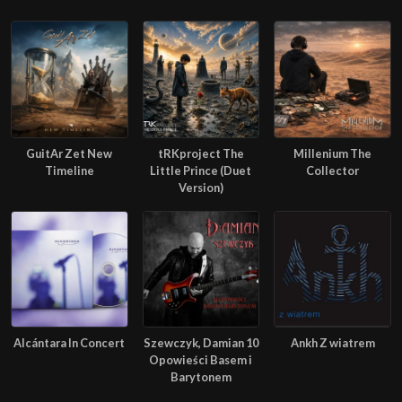
GuitAr Zet New
tRKproject The
Millenium The
Timeline
Little Prince (Duet
Collector
Version)
Alcántara In Concert
Szewczyk, Damian 10
Ankh Z wiatrem
Opowieści Basem i
Barytonem