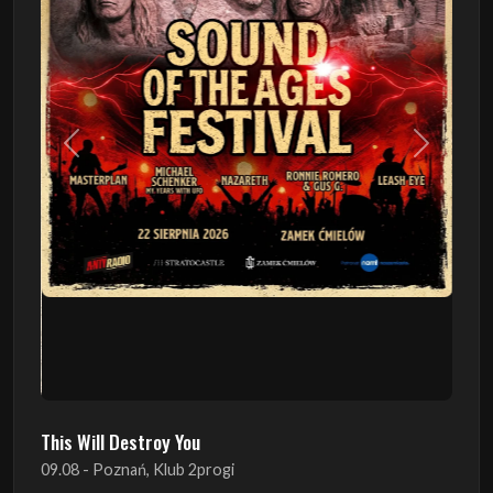
Poprzedni
Następn
This Will Destroy You
09.08 - Poznań, Klub 2progi
Sound Of The Ages Festival
22.08 - Ćmielów, Zamek Ćmielów