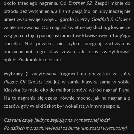
około trzeciego nagrania. Od
Brother 52
. Zespół mknie do
przodu bez wytchnienia, a Fish z pasją (no, on niby inaczej nie
umie) wyśpiewuje swoje … gardło :). Przy
Goldfish & Clowns
wcale nie zwalnia. Obu nagrań świetnie się słucha, głównie ze
względu na fajną partię instrumentów klawiszowych Tony’ego
Turrella. Nie powiem, nie byłem onegdaj zachwycony
poczynaniami tego klawiszowca, ale czas zweryfikować
opinię. Znakomicie to brzmi.
Wybrany (i zacytowany fragment na początku) ze suity
Plague Of Ghosts
jest już w sumie klasyką samą w sobie.
Klasyką (tu małe oko do malkontentów) wśród nagrań Fisha.
Na te nagrania się czeka, równie mocno, jak na nagrania z
czasów, gdy Wielki Szkot był wokalistą w innym zespole.
Czasami czuję, jakbym żeglując na wymarzonej łodzi
Po dzikich morzach, wyleciał za burtę (lub został wyrzucony),