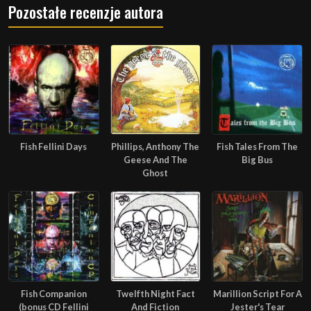
Pozostałe recenzje autora
Fish Fellini Days
Phillips, Anthony The
Fish Tales From The
Geese And The
Big Bus
Ghost
Fish Companion
Twelfth Night Fact
Marillion Script For A
(bonus CD Fellini
And Fiction
Jester's Tear