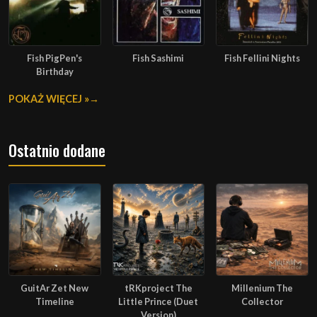
Fish PigPen's
Fish Sashimi
Fish Fellini Nights
Birthday
POKAŻ WIĘCEJ »
Ostatnio dodane
GuitAr Zet New
tRKproject The
Millenium The
Timeline
Little Prince (Duet
Collector
Version)