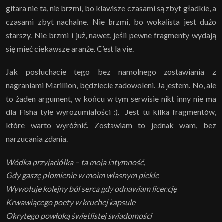
gitara nie ta, nie brzmi, bo klawisze czasami są zbyt gładkie, a
czasami zbyt nachalne. Nie brzmi, bo wokalista jest dużo
starszy. Nie brzmi i już, nawet, jeśli pewne fragmenty wydają
się mieć ciekawsze aranże. C’est la vie.
Jak posłuchacie tego bez namolnego zostawiania z
nagraniami Marillion, będziecie zadowoleni. Ja jestem. No, ale
to żaden argument, w końcu w tym serwisie nikt inny nie ma
dla Fisha tyle wyrozumiałości :). Jest tu kilka fragmentów,
które warto wyróżnić. Zostawiam to jednak wam, bez
narzucania zdania.
Wódka przyjaciółka – ta moja intymność,
Gdy gaszę płomienie w moim własnym piekle
Wywołuje kolejny ból serca gdy odnawiam licencję
Krwawiącego poety w kruchej kapsule
Okrytego powłoką świetlistej świadomości