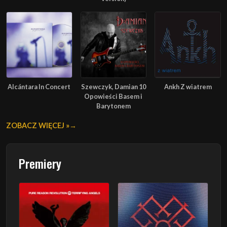
Alcántara In Concert
Szewczyk, Damian 10
Ankh Z wiatrem
Opowieści Basem i
Barytonem
ZOBACZ WIĘCEJ »
Premiery