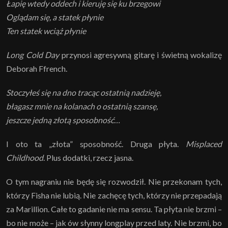
Łapię wtedy oddech i kieruję się ku brzegowi
Oglądam się, a statek płynie
Ten statek wciąż płynie
Long Cold Day
przynosi agresywną gitarę i świetną wokalizę
Deborah Ffrench.
Stoczyłeś się na dno tracąc ostatnią nadzieję,
błagasz mnie na kolanach o ostatnią szansę,
jeszcze jedną złotą sposobność…
I oto ta „złota” sposobność. Druga płyta.
Misplaced
Childhood
. Plus dodatki, rzecz jasna.
O tym nagraniu nie będę się rozwodził. Nie przekonam tych,
którzy Fisha nie lubią. Nie zachęcę tych, którzy nie przepadają
za Marillion. Całe to gadanie nie ma sensu. Ta płyta nie brzmi –
bo nie może – jak ów słynny longplay przed laty. Nie brzmi, bo