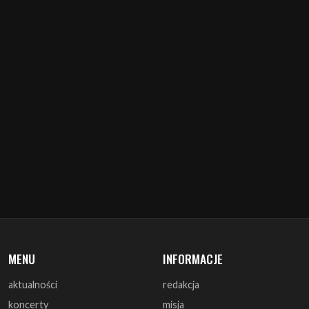
MENU
INFORMACJE
aktualności
redakcja
koncerty
misja
zapowiedzi
warunki prawne
recenzje
polityka cookies
zagrali
reklama