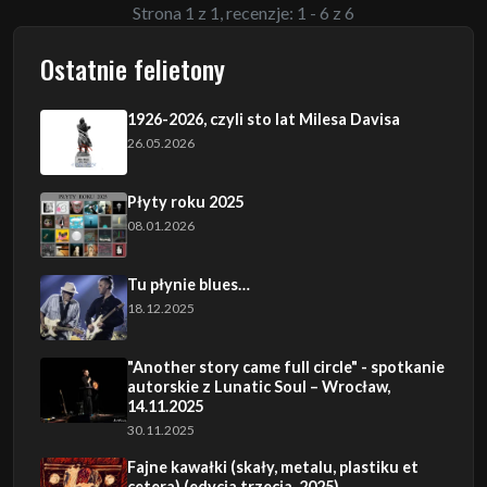
Strona 1 z 1, recenzje: 1 - 6 z 6
Ostatnie felietony
1926-2026, czyli sto lat Milesa Davisa
26.05.2026
Płyty roku 2025
08.01.2026
Tu płynie blues…
18.12.2025
"Another story came full circle" - spotkanie
autorskie z Lunatic Soul – Wrocław,
14.11.2025
30.11.2025
Fajne kawałki (skały, metalu, plastiku et
cetera) (edycja trzecia, 2025)