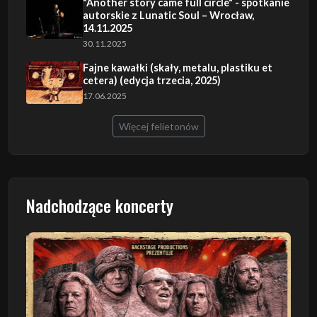
"Another story came full circle" - spotkanie
autorskie z Lunatic Soul – Wrocław,
14.11.2025
30.11.2025
Fajne kawałki (skały, metalu, plastiku et
cetera) (edycja trzecia, 2025)
17.06.2025
Więcej felietonów
Nadchodzące koncerty