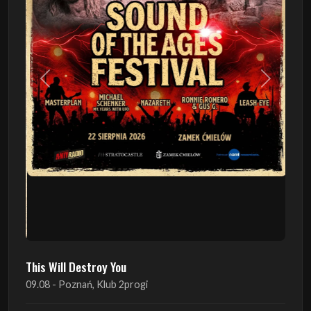
Poprzedni
Następn
This Will Destroy You
09.08 - Poznań, Klub 2progi
Sound Of The Ages Festival
22.08 - Ćmielów, Zamek Ćmielów