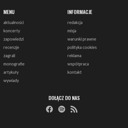
koncerty
misja
zapowiedzi
warunki prawne
recenzje
polityka cookies
zagrali
reklama
monografie
współpraca
artykuły
kontakt
wywiady
DOŁĄCZ DO NAS
© 1997 - 2025 ArtRock.pl - Wszelkie prawa zastrzeżone.