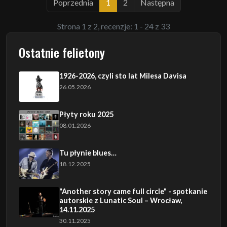
Poprzednia
1
2
Następna
Strona 1 z 2, recenzje: 1 - 24 z 33
Ostatnie felietony
1926-2026, czyli sto lat Milesa Davisa
26.05.2026
Płyty roku 2025
08.01.2026
Tu płynie blues…
18.12.2025
"Another story came full circle" - spotkanie
autorskie z Lunatic Soul – Wrocław,
14.11.2025
30.11.2025