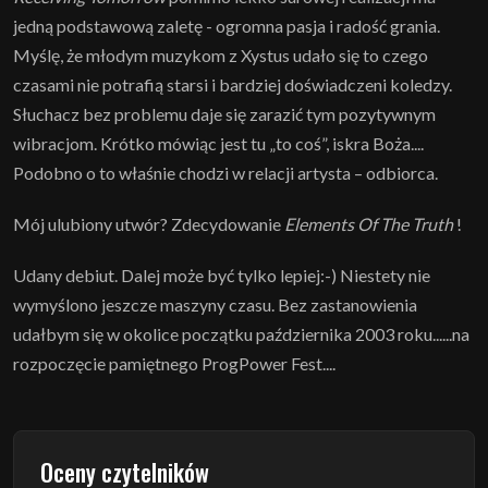
jedną podstawową zaletę - ogromna pasja i radość grania.
Myślę, że młodym muzykom z Xystus udało się to czego
czasami nie potrafią starsi i bardziej doświadczeni koledzy.
Słuchacz bez problemu daje się zarazić tym pozytywnym
wibracjom. Krótko mówiąc jest tu „to coś”, iskra Boża....
Podobno o to właśnie chodzi w relacji artysta – odbiorca.
Mój ulubiony utwór? Zdecydowanie
Elements Of The Truth
!
Udany debiut. Dalej może być tylko lepiej:-) Niestety nie
wymyślono jeszcze maszyny czasu. Bez zastanowienia
udałbym się w okolice początku października 2003 roku......na
rozpoczęcie pamiętnego ProgPower Fest....
Oceny czytelników