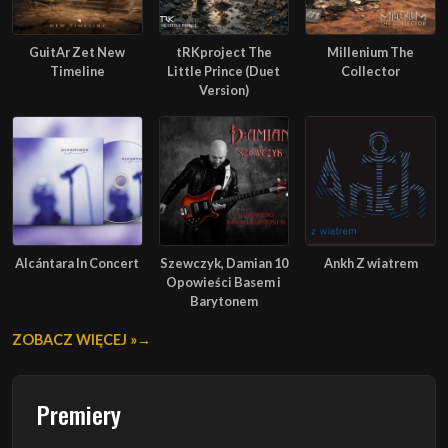
GuitAr Zet New
tRKproject The
Millenium The
Timeline
Little Prince (Duet
Collector
Version)
Alcántara In Concert
Szewczyk, Damian 10
Ankh Z wiatrem
Opowieści Basem i
Barytonem
ZOBACZ WIĘCEJ »
Premiery