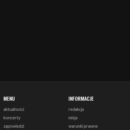
MENU
INFORMACJE
aktualności
redakcja
koncerty
misja
zapowiedzi
warunki prawne
recenzje
polityka cookies
zagrali
reklama
monografie
współpraca