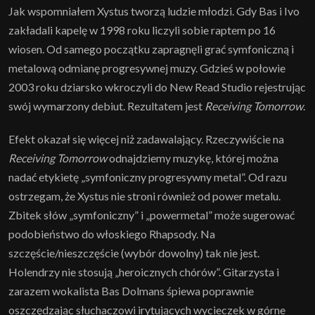
Jak wspomniałem Xystus tworzą ludzie młodzi. Gdy Bas i Ivo
zakładali kapelę w 1998 roku liczyli sobie raptem po 16
wiosen. Od samego początku zapragnęli grać symfoniczną i
metalową odmianę progresywnej muzy. Gdzieś w połowie
2003 roku dziarsko wkroczyli do New Read Studio rejestrując
swój wymarzony debiut. Rezultatem jest
Receiving Tomorrow
.
Efekt okazał się więcej niż zadawalający. Rzeczywiście na
Receiving Tomorrow
odnajdziemy muzykę, której można
nadać etykietę „symfoniczny progresywny metal”. Od razu
ostrzegam, że Xystus nie stroni również od power metalu.
Zbitek słów „symfoniczny” i „powermetal” może sugerować
podobieństwo do włoskiego Rhapsody. Na
szczęście/nieszczęście (wybór dowolny) tak nie jest.
Holendrzy nie stosują „heroicznych chórów”. Gitarzysta i
zarazem wokalista Bas Dolmans śpiewa poprawnie
oszczędzając słuchaczowi irytujących wycieczek w górne