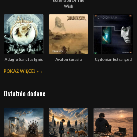
Extension Of The
Wish
Adagio Sanctus Ignis
Avalon Eurasia
Cydonian Estranged
POKAŻ WIĘCEJ »
Ostatnio dodane