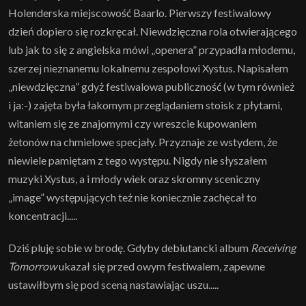
Holenderska miejscowość Baarlo. Pierwszy festiwalowy
dzień dopiero się rozkręcał. Niewdzięczna rola otwierającego
lub jak to się z angielska mówi „openera” przypadła młodemu,
szerzej nieznanemu lokalnemu zespołowi Xystus. Napisałem
„niewdzięczna” gdyż festiwalowa publiczność (w tym również
i ja:-) zajęta była łakomym przeglądaniem stoisk z płytami,
witaniem się ze znajomymi czy wreszcie kupowaniem
żetonów na chmielowe specjały. Przyznaje ze wstydem, że
niewiele pamiętam z tego występu. Nigdy nie słyszałem
muzyki Xystus, a i młody wiek oraz skromny sceniczny
„image” występujących też nie koniecznie zachęcał to
koncentracji.....
Dziś pluję sobie w brodę. Gdyby debiutancki album
Receiving
Tomorrow
ukazał się przed owym festiwalem, zapewne
ustawiłbym się pod sceną nastawiając uszu.....