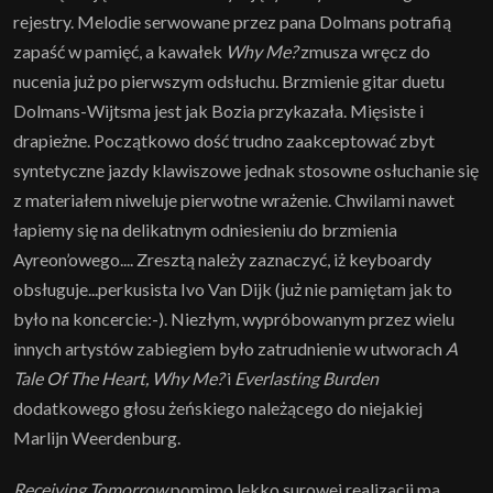
rejestry. Melodie serwowane przez pana Dolmans potrafią
zapaść w pamięć, a kawałek
Why Me?
zmusza wręcz do
nucenia już po pierwszym odsłuchu. Brzmienie gitar duetu
Dolmans-Wijtsma jest jak Bozia przykazała. Mięsiste i
drapieżne. Początkowo dość trudno zaakceptować zbyt
syntetyczne jazdy klawiszowe jednak stosowne osłuchanie się
z materiałem niweluje pierwotne wrażenie. Chwilami nawet
łapiemy się na delikatnym odniesieniu do brzmienia
Ayreon’owego.... Zresztą należy zaznaczyć, iż keyboardy
obsługuje...perkusista Ivo Van Dijk (już nie pamiętam jak to
było na koncercie:-). Niezłym, wypróbowanym przez wielu
innych artystów zabiegiem było zatrudnienie w utworach
A
Tale Of The Heart, Why Me?
i
Everlasting Burden
dodatkowego głosu żeńskiego należącego do niejakiej
Marlijn Weerdenburg.
Receiving Tomorrow
pomimo lekko surowej realizacji ma