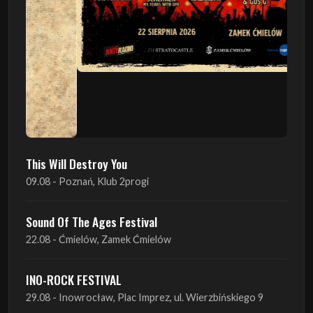
This Will Destroy You
09.08 - Poznań, Klub 2progi
Sound Of The Ages Festival
22.08 - Ćmielów, Zamek Ćmielów
INO-ROCK FESTIVAL
29.08 - Inowrocław, Plac Imprez, ul. Wierzbińskiego 9
ProgRockFest 2026
05.09 - Legionowo, Sala widowiskowa MOK, ul.
Piłsudskiego 41