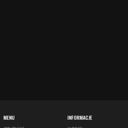
MENU
INFORMACJE
aktualności
redakcja
koncerty
misja
zapowiedzi
warunki prawne
recenzje
polityka cookies