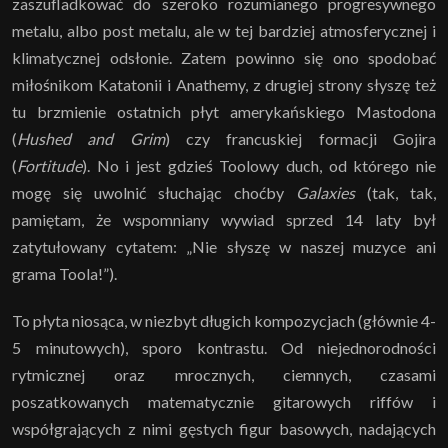
zaszufladkować do szeroko rozumianego progresywnego
metalu, albo post metalu, ale w tej bardziej atmosferycznej i
klimatycznej odsłonie. Zatem powinno się ono spodobać
miłośnikom Katatonii i Anathemy, z drugiej strony słyszę też
tu brzmienie ostatnich płyt amerykańskiego Mastodona
(
Hushed and Grim
) czy francuskiej formacji Gojira
(
Fortitude
). No i jest gdzieś Toolowy duch, od którego nie
mogę się uwolnić słuchając choćby
Galaxies
(tak, tak,
pamiętam, że wspomniany wywiad sprzed 14 laty był
zatytułowany cytatem: „Nie słyszę w naszej muzyce ani
grama Toola!”).
To płyta niosąca, w niezbyt długich kompozycjach (głównie 4-
5 minutowych), sporo kontrastu. Od niejednorodności
rytmicznej oraz mrocznych, ciemnych, czasami
poszatkowanych matematycznie gitarowych riffów i
współgrających z nimi gęstych figur basowych, nadających