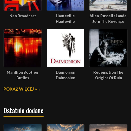
Neo Broadcast
Hauteville
Allen, Russell / Lande,
Hauteville
Jorn The Revenge
Marillion Bootleg
Daimonion
Redemption The
Butlins
Daimonion
Origins Of Ruin
POKAŻ WIĘCEJ »
Ostatnio dodane