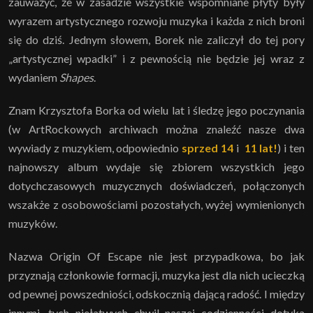
zauważyć, że w zasadzie wszystkie wspomniane płyty były
wyrazem artystycznego rozwoju muzyka i każda z nich broni
się do dziś. Jednym słowem, Borek nie zaliczył do tej pory
„artystycznej wpadki” i z pewnością nie będzie jej wraz z
wydaniem
Shapes
.
Znam Krzysztofa Borka od wielu lat i śledzę jego poczynania
(w ArtRockowych archiwach można znaleźć nasze dwa
wywiady z muzykiem, odpowiednio
sprzed 14
i
11 lat!
) i ten
najnowszy album wydaje się zbiorem wszystkich jego
dotychczasowych muzycznych doświadczeń, połączonych
wszakże z osobowościami pozostałych, wyżej wymienionych
muzyków.
Nazwa Origin Of Escape nie jest przypadkowa, bo jak
przyznają członkowie formacji, muzyka jest dla nich ucieczką
od pewnej powszedniości, odskocznią dającą radość. I między
innymi, tych niełatwych chwil naszej codzienności dotyka