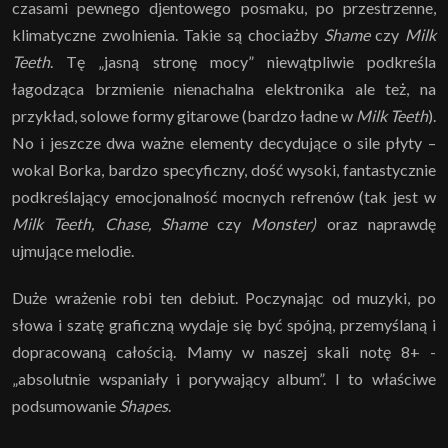
czasami pewnego djentowego posmaku, po przestrzenne,
klimatyczne zwolnienia. Takie są chociażby
Shame
czy
Milk
Teeth
. Tę „jasną stronę mocy” niewątpliwie podkreśla
łagodząca brzmienie nienachalna elektronika ale też, na
przykład, solowe formy gitarowe (bardzo ładne w
Milk Teeth
).
No i jeszcze dwa ważne elementy decydujące o sile płyty –
wokal Borka, bardzo specyficzny, dość wysoki, fantastycznie
podkreślający emocjonalność mocnych refrenów (tak jest w
Milk Teeth, Chase, Shame
czy
Monster)
oraz naprawdę
ujmujące melodie.
Duże wrażenie robi ten debiut. Poczynając od muzyki, po
słowa i szatę graficzną wydaje się być spójną, przemyślaną i
dopracowaną całością. Mamy w naszej skali notę 8+ -
„absolutnie wspaniały i porywający album”. I to właściwe
podsumowanie
Shapes
.