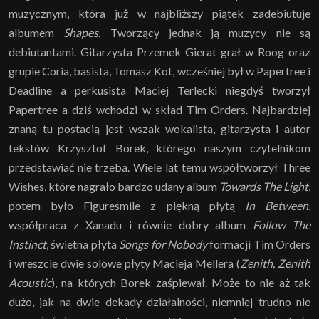
muzycznym, która już w najbliższy piątek zadebiutuje
albumem
Shapes
. Tworzący jednak ją muzycy nie są
debiutantami. Gitarzysta Przemek Gierat grał w Roog oraz
grupie Coria, basista, Tomasz Kot, wcześniej był w Papertree i
Deadline a perkusista Maciej Terlecki niegdyś tworzył
Papertree a dziś wchodzi w skład Tim Orders. Najbardziej
znaną tu postacią jest wszak wokalista, gitarzysta i autor
tekstów Krzysztof Borek, którego naszym czytelnikom
przedstawiać nie trzeba. Wiele lat temu współtworzył Three
Wishes, które nagrało bardzo udany album
Towards The Light
,
potem było Figuresmile z piękną płytą
In Between
,
współpraca z Xanadu i równie dobry album
Follow The
Instinct
, świetna płyta
Songs for Nobody
formacji Tim Orders
i wreszcie dwie solowe płyty Macieja Mellera (
Zenith, Zenith
Acoustic
), na których Borek zaśpiewał. Może to nie aż tak
dużo, jak na dwie dekady działalności, niemniej trudno nie