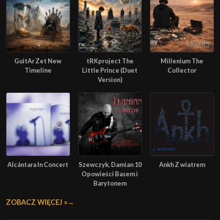
GuitAr Zet New
tRKproject The
Millenium The
Timeline
Little Prince (Duet
Collector
Version)
Alcántara In Concert
Szewczyk, Damian 10
Ankh Z wiatrem
Opowieści Basem i
Barytonem
ZOBACZ WIĘCEJ »