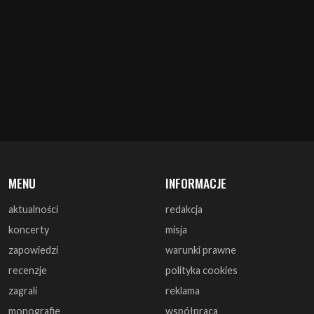
MENU
INFORMACJE
aktualności
redakcja
koncerty
misja
zapowiedzi
warunki prawne
recenzje
polityka cookies
zagrali
reklama
monografie
współpraca
artykuły
kontakt
wywiady