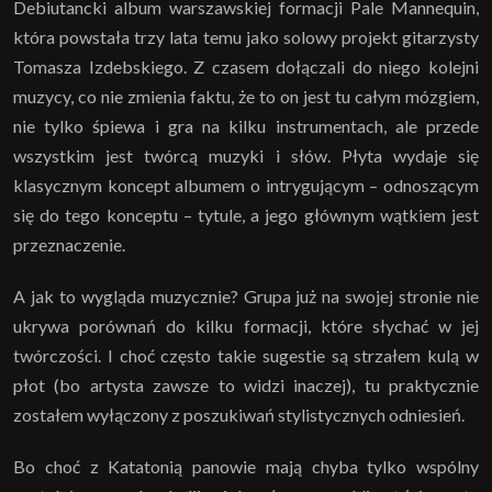
Debiutancki album warszawskiej formacji Pale Mannequin,
która powstała trzy lata temu jako solowy projekt gitarzysty
Tomasza Izdebskiego. Z czasem dołączali do niego kolejni
muzycy, co nie zmienia faktu, że to on jest tu całym mózgiem,
nie tylko śpiewa i gra na kilku instrumentach, ale przede
wszystkim jest twórcą muzyki i słów. Płyta wydaje się
klasycznym koncept albumem o intrygującym – odnoszącym
się do tego konceptu – tytule, a jego głównym wątkiem jest
przeznaczenie.
A jak to wygląda muzycznie? Grupa już na swojej stronie nie
ukrywa porównań do kilku formacji, które słychać w jej
twórczości. I choć często takie sugestie są strzałem kulą w
płot (bo artysta zawsze to widzi inaczej), tu praktycznie
zostałem wyłączony z poszukiwań stylistycznych odniesień.
Bo choć z Katatonią panowie mają chyba tylko wspólny