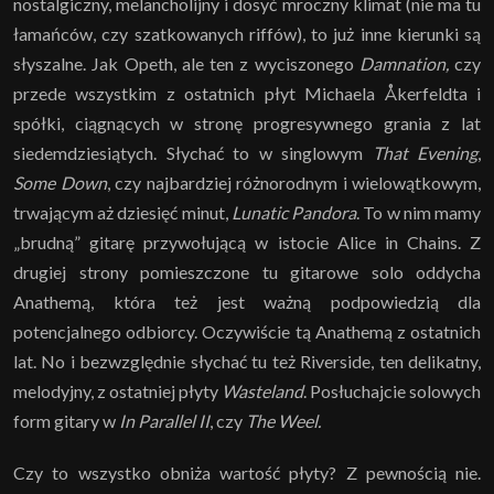
nostalgiczny, melancholijny i dosyć mroczny klimat (nie ma tu
łamańców, czy szatkowanych riffów), to już inne kierunki są
słyszalne. Jak Opeth, ale ten z wyciszonego
Damnation,
czy
przede wszystkim z ostatnich płyt Michaela Åkerfeldta i
spółki, ciągnących w stronę progresywnego grania z lat
siedemdziesiątych. Słychać to w singlowym
That Evening
,
Some Down
, czy najbardziej różnorodnym i wielowątkowym,
trwającym aż dziesięć minut,
Lunatic Pandora
. To w nim mamy
„brudną” gitarę przywołującą w istocie Alice in Chains. Z
drugiej strony pomieszczone tu gitarowe solo oddycha
Anathemą, która też jest ważną podpowiedzią dla
potencjalnego odbiorcy. Oczywiście tą Anathemą z ostatnich
lat. No i bezwzględnie słychać tu też Riverside, ten delikatny,
melodyjny, z ostatniej płyty
Wasteland
. Posłuchajcie solowych
form gitary w
In Parallel II
, czy
The Weel.
Czy to wszystko obniża wartość płyty? Z pewnością nie.