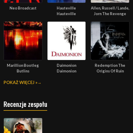
Neo Broadcast
Hauteville
Allen, Russell / Lande,
Hauteville
Jorn The Revenge
Marillion Bootleg
Daimonion
Redemption The
Butlins
Daimonion
Origins Of Ruin
POKAŻ WIĘCEJ »
Recenzje zespołu