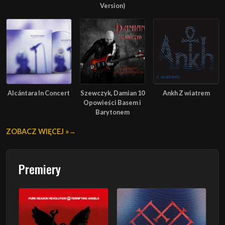
Version)
Alcántara In Concert
Szewczyk, Damian 10
Ankh Z wiatrem
Opowieści Basem i
Barytonem
ZOBACZ WIĘCEJ »
Premiery