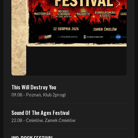
This Will Destroy You
09.08 - Poznań, Klub 2progi
Sound Of The Ages Festival
22.08 - Ćmielów, Zamek Ćmielów
INO-ROCK FESTIVAL
29.08 - Inowrocław, Plac Imprez, ul. Wierzbińskiego 9
ProgRockFest 2026