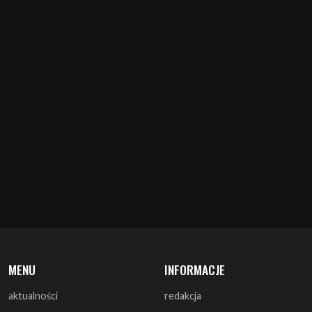
MENU
INFORMACJE
aktualności
redakcja
koncerty
misja
zapowiedzi
warunki prawne
recenzje
polityka cookies
zagrali
reklama