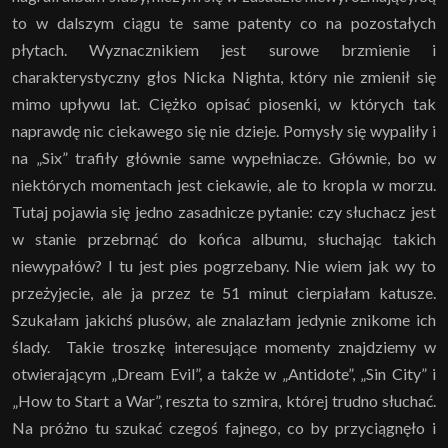
to w dalszym ciągu te same patenty co na pozostałych
płytach. Wyznacznikiem jest surowe brzmienie i
charakterystyczny głos Nicka Nighta, który nie zmienił się
mimo upływu lat. Ciężko opisać piosenki, w których tak
naprawdę nic ciekawego się nie dzieje. Pomysły się wypaliły i
na „Six” trafiły głównie same wypełniacze. Głównie, bo w
niektórych momentach jest ciekawie, ale to kropla w morzu.
Tutaj pojawia się jedno zasadnicze pytanie: czy słuchacz jest
w stanie przebrnąć do końca albumu, słuchając takich
niewypałów? I tu jest pies pogrzebany. Nie wiem jak wy to
przeżyjecie, ale ja przez te 51 minut cierpiałam katusze.
Szukałam jakichś plusów, ale znalazłam jedynie znikome ich
ślady. Takie troszkę interesujące momenty znajdziemy w
otwierającym „Dream Evil”, a także w „Antidote”, „Sin City” i
„How to Start a War”, reszta to szmira, której trudno słuchać.
Na próżno tu szukać czegoś fajnego, co by przyciągnęło i