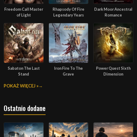
Freedom Call Master
Rhapsody Of Fire
Dark Moor Ancestral
of Light
Legendary Years
Romance
Sabaton The Last
Iron Fire To The
Power Quest Sixth
Stand
Grave
Dimension
POKAŻ WIĘCEJ »
Ostatnio dodane