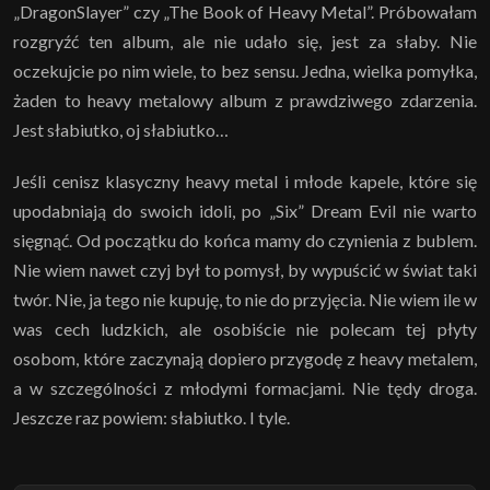
„DragonSlayer” czy „The Book of Heavy Metal”. Próbowałam
rozgryźć ten album, ale nie udało się, jest za słaby. Nie
oczekujcie po nim wiele, to bez sensu. Jedna, wielka pomyłka,
żaden to heavy metalowy album z prawdziwego zdarzenia.
Jest słabiutko, oj słabiutko…
Jeśli cenisz klasyczny heavy metal i młode kapele, które się
upodabniają do swoich idoli, po „Six” Dream Evil nie warto
sięgnąć. Od początku do końca mamy do czynienia z bublem.
Nie wiem nawet czyj był to pomysł, by wypuścić w świat taki
twór. Nie, ja tego nie kupuję, to nie do przyjęcia. Nie wiem ile w
was cech ludzkich, ale osobiście nie polecam tej płyty
osobom, które zaczynają dopiero przygodę z heavy metalem,
a w szczególności z młodymi formacjami. Nie tędy droga.
Jeszcze raz powiem: słabiutko. I tyle.