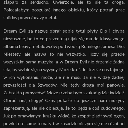
złapało za serducho. Uwierzcie, ale to nie ta droga.
Polecałabym poszukać innego obiektu, który potrafi grać
solidny power/heavy metal.
Dream Evil za nazwę obrał sobie tytuł płyty Dio i chyba
niesłusznie, bo to co prezentują nijak się ma do klasycznego
albumu heavy metalowców pod wodzą Ronniego Jamesa Dio.
Niestety, ale nazwa to nie wszystko, liczy się przede
wszystkim sama muzyka, a w Dream Evil nie drzemie żadna
siła, by wzbić się na wyżyny. Może ktoś dostrzeże coś fajnego
w ich wykonaniu, może, ale nie musi. Ja nie widzę żadnej
przyszłości dla Szwedów. Nie tędy droga moi panowie.
Zabrakło pomysłów? Może trzeba było szukać gdzie indziej?
Obrać inną drogę? Czas pokaże co jeszcze nam muzycy
zaprezentują, ale nie obiecuję, że to będzie coś cudownego.
Już po omawianym krążku widać, że zespół zjadł swój ogon,
powiela te same tematy i w zasadzie niczym się nie różni od