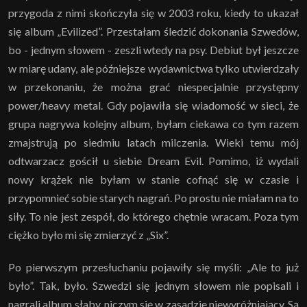
przygoda z nimi skończyła się w 2003 roku, kiedy to ukazał
się album „Evilized”. Przestałam śledzić dokonania Szwedów,
bo - jednym słowem - zeszli wtedy na psy. Debiut był jeszcze
w miarę udany, ale późniejsze wydawnictwa tylko utwierdzały
w przekonaniu, że można grać niespecjalnie przystępny
power/heavy metal. Gdy pojawiła się wiadomość w sieci, że
grupa nagrywa kolejny album, byłam ciekawa co tym razem
zmajstrują po siedmiu latach milczenia. Wieki temu mój
odtwarzacz gościł u siebie Dream Evil. Pomimo, iż wydali
nowy krążek nie byłam w stanie cofnąć się w czasie i
przypomnieć sobie starych nagrań. Po prostu nie miałam na to
siły. To nie jest zespół, do którego chętnie wracam. Poza tym
ciężko było mi się zmierzyć z „Six”.
Po pierwszym przesłuchaniu pojawiły się myśli: „Ale to już
było”. Tak, było. Szwedzi się jednym słowem nie popisali i
nagrali album słaby, niczym się w zasadzie niewyróżniający. Są