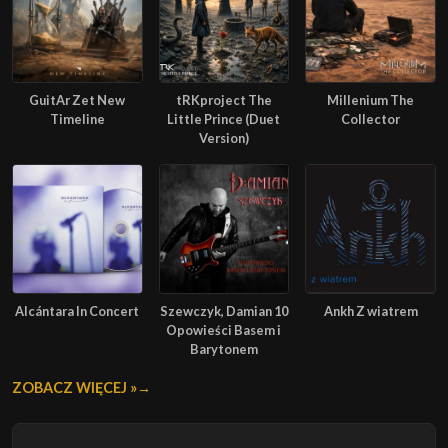
GuitAr Zet New
tRKproject The
Millenium The
Timeline
Little Prince (Duet
Collector
Version)
Alcántara In Concert
Szewczyk, Damian 10
Ankh Z wiatrem
Opowieści Basem i
Barytonem
ZOBACZ WIĘCEJ »