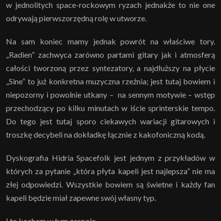
w jednolitych space-rockowym ryzach jednakże to nie one
odrywają pierwszorzędną rolę w utworze.
Na sam koniec mamy jednak powrót na właściwe tory.
„Radien” zachwyca zarówno partami gitary jak i atmosferą
całości tworzoną przez syntezatory, a najdłuższy na płycie
„Sine” to już konkretna muzyczna rzeźnia; jest tutaj bowiem i
niepozorny i powolnie utkany – na sennym motywie – wstęp
przechodzący po kilku minutach w iście sprinterskie tempo.
Do tego jest tutaj sporo ciekawych wariacji gitarowych i
troszkę decybeli na dokładkę łącznie z kakofoniczną kodą.
Dyskografia Hidria Spacefolk jest jednym z przykładów w
których za pytanie „która płyta kapeli jest najlepsza” nie ma
złej odpowiedzi. Wszystkie bowiem są świetne i każdy fan
kapeli będzie miał zapewne swój własny typ.
I to kocham w tym zespole.