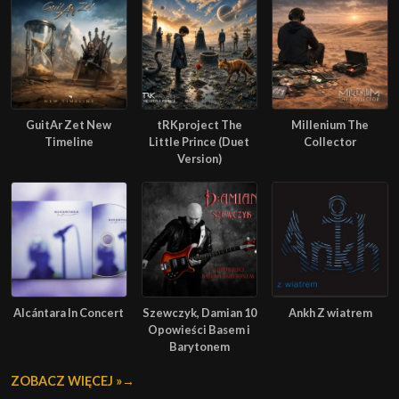
GuitAr Zet New
tRKproject The
Millenium The
Timeline
Little Prince (Duet
Collector
Version)
Alcántara In Concert
Szewczyk, Damian 10
Ankh Z wiatrem
Opowieści Basem i
Barytonem
ZOBACZ WIĘCEJ »