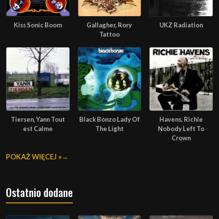
Kiss Sonic Boom
Gallagher, Rory
UKZ Radiation
Tattoo
Tiersen, Yann Tout
Black Bonzo Lady Of
Havens, Richie
est Calme
The Light
Nobody Left To
Crown
POKAŻ WIĘCEJ »
Ostatnio dodane