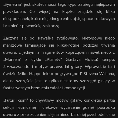
„Symetria” jest skuteczności tego typu zabiegu najlepszym
przykładem. Co więcej na krążku znajdzie się kilka
niespodzianek, które niejednego entuzajstę space-rockowych
brzmień z pewnością zaskoczą.
Zaczyna się od kawałka tytułowego. Nietypowe nieco
marszowe (zminiające się kilkakrotnie podczas trwania
utworu, z jednym z fragmentów kojarzącym nawet nieco z
„Marsem” z cyklu „Planety” Gustava Holsta) tempo,
kosmiczne
tło i motyw przewodni gitary. Wprawdzie tu i
ówdzie Miko Happo lekko pogrywa „pod” Stevena Wilsona,
ale na szczęście jest to tylko nieistotny szczegół ginący w
fantastycznym brzmieniu całości kompozycji.
„Futur Ixiom” to chywtliwy motyw gitary, konkretna partia
sekcji rytmicznej i ciekawe wyciszenie gdzieś pośrodku
utworu z przerzuceniem się na nieco bardziej psychodeliczne