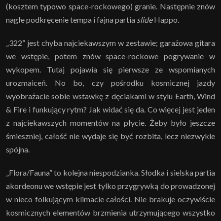
(kosztem typowo space-rockowego) granie. Następnie znów
nagłe podkręcenie tempa i fajna partia
slide
Happo.
„322” jest chyba najciekawszym w zestawie; garażowa gitara
we wstępie, potem znów space-rockowe pogrywanie w
wykopem. Tutaj pojawia się pierwsze ze wspomianych
urozmaiceń. No bo, czy pośrodku kosmicznej jazdy
wyobrażacie sobie wstawkę z dęciakami w stylu Earth, Wind
& Fire i funkujący rytm? Jak widać się da. Co więcej jest jeden
z najciekawszych momentów na płycie. Żeby było jeszcze
śmieszniej, całość nie wydaje się być rozbita, lecz niezwykle
spójna.
„Flora/Fauna” to kolejna niespodzianka. Słodka i sielska partia
akordeonu we wstępie jest tylko przygrywką do prowadzonej
w nieco folkującym klimacie całości. Nie brakuje oczywiście
kosmicznych elementów brzmienia utrzymującego wszystko