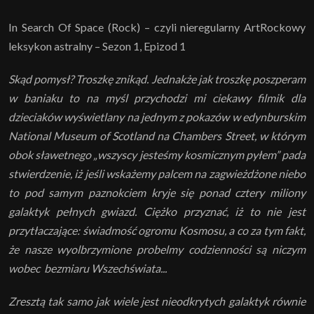
In Search Of Space (Rock) – czyli nieregularny ArtRockowy
leksykon astralny – Sezon 1, Epizod 1
Skąd pomysł? Troszkę znikąd. Jednakże jak troszkę poszperam
w baniaku to na myśl przychodzi mi ciekawy filmik dla
dzieciaków wyświetlany na jednym z pokazów w edynburskim
National Museum of Scotland na Chambers Street, w którym
obok sławetnego „wszyscy jesteśmy kosmicznym pyłem” pada
stwierdzenie, iż jeśli wskażemy palcem na zagwieżdżone niebo
to pod samym paznokciem kryje się ponad cztery miliony
galaktyk pełnych gwiazd. Ciężko przyznać, iż to nie jest
przytłaczające: świadmość ogromu Kosmosu, a co za tym fakt,
że nasze wyolbrzymione probelmy codzienności są niczym
wobec bezmiaru Wszechświata...
Zresztą tak samo jak wiele jest nieodkrytych galaktyk równie