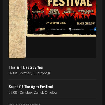
This Will Destroy You
09.08 - Poznań, Klub 2progi
Sound Of The Ages Festival
22.08 - Ćmielów, Zamek Ćmielów
INO-ROCK FESTIVAL
29.08 - Inowrocław, Plac Imprez, ul. Wierzbińskiego 9
ProgRockFest 2026