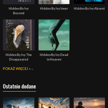
Hidden By Ivy
Hidden By Ivy Inner
Hidden By Ivy Absent
Beyond
Hidden By Ivy The
Hidden By Ivy Dead
Disappeared
in Heaven
POKAŻ WIĘCEJ »
Ostatnio dodane