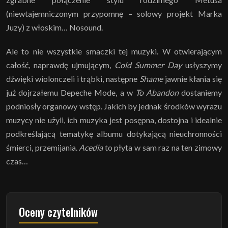
(niewtajemniczonym przypomnę – solowy projekt Marka
Juzy) z włoskim… Nosound.
Ale to nie wszystkie smaczki tej muzyki. W otwierającym
całość, naprawdę ujmującym,
Cold Summer Day
usłyszymy
dźwięki wiolonczeli i trąbki, następne
Shame
jawnie kłania się
już dojrzałemu Depeche Mode, a w
To Abandon
dostaniemy
podniosły organowy wstęp. Jakich by jednak środków wyrazu
muzycy nie użyli, ich muzyka jest posępna, dostojna i idealnie
podkreślającą tematykę albumu dotykającą nieuchronności
śmierci, przemijania.
Acedia
to płyta w sam raz na ten zimowy
czas…
Oceny czytelników