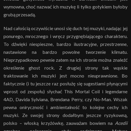
wymowna, choć nazwać ich muzykę li tylko gotykiem byłoby
grubą przesadą.
Nad całością oczywiście unosi się duch tej muzyki, nadając jej
ponurego, mrocznego i wręcz przygnębiającego charakteru.
To dźwięki niespieszne, bardzo ilustracyjne, przestrzenne,
nastawione na bardzo powolne tworzenie klimatu.
Nieprzypadkowo pewnie zatem na ich stronie można znaleźć
określenie ghost rock. Z drugiej strony tak wąskie
traktowanie ich muzyki jest mocno nieuprawnione. Bo
faktycznie (i tu jeszcze raz posłużę się sugestiami płynącymi
wprost od zespołu) słychać This Mortal Coil i legendarne
4AD, Davida Sylviana, Brendana Perry, czy No-Man. Wszak
pewna oniryczność i ambientalność to kolejne cechy ich
muzyki. Ze swojej strony dodałbym jeszcze ryzykowną,
polsko – włoską krzyżówkę, zauważam bowiem na
Acedii
zgrabne połączenie stylu rodzimego Metusa