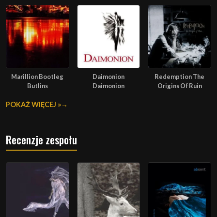
Marillion Bootleg
Daimonion
Redemption The
Butlins
Daimonion
Origins Of Ruin
POKAŻ WIĘCEJ »
Recenzje zespołu