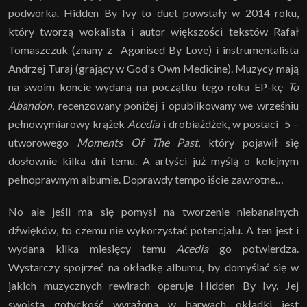
podwórka. Hidden By Ivy to duet powstały w 2014 roku,
który tworzą wokalista i autor większości tekstów Rafał
Tomaszczuk (znany z Agonised By Love) i instrumentalista
Andrzej Turaj (grający w God's Own Medicine). Muzycy mają
na swoim koncie wydaną na początku tego roku EP-kę
To
Abandon
, recenzowany poniżej i opublikowany we wrześniu
pełnowymiarowy krążek
Acedia
i drobiażdżek, w postaci 5 –
utworowego
Moments Of The Past
, który pojawił się
dosłownie kilka dni temu. A artyści już myślą o kolejnym
pełnoprawnym albumie. Doprawdy tempo iście zawrotne…
No ale jeśli ma się pomysł na tworzenie niebanalnych
dźwięków, to czemu nie wykorzystać potencjału. A ten jest i
wydana kilka miesięcy temu
Acedia
go potwierdza.
Wystarczy spojrzeć na okładkę albumu, by domyślać się w
jakich muzycznych rewirach operuje Hidden By Ivy. Jej
swoista gotyckość wyrażona w barwach okładki jest