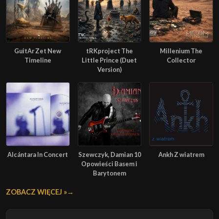
GuitAr Zet New
tRKproject The
Millenium The
Timeline
Little Prince (Duet
Collector
Version)
Alcántara In Concert
Szewczyk, Damian 10
Ankh Z wiatrem
Opowieści Basem i
Barytonem
ZOBACZ WIĘCEJ »