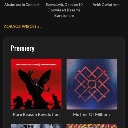
Alcántara In Concert
Szewczyk, Damian 10
Ankh Z wiatrem
Opowieści Basem i
Barytonem
ZOBACZ WIĘCEJ »
Premiery
Pure Reason Revolution
Mother Of Millions