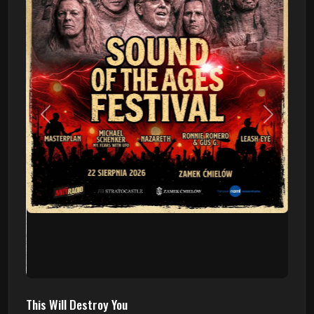
Poprzedni
Następn
This Will Destroy You
09.08 - Poznań, Klub 2progi
Sound Of The Ages Festival