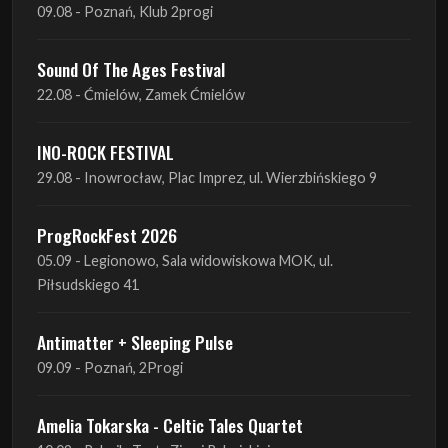
22.08 - Ćmielów, Zamek Ćmielów
INO-ROCK FESTIVAL
29.08 - Inowrocław, Plac Imprez, ul. Wierzbińskiego 9
ProgRockFest 2026
05.09 - Legionowo, Sala widowiskowa MOK, ul.
Piłsudskiego 41
Antimatter + Sleeping Pulse
09.09 - Poznań, 2Progi
Amelia Tokarska - Celtic Tales Quartet
10.09 - Rybnik, Teatr Ziemi Rybnickiej
Antimatter + Sleeping Pulse
10.09 - Gdańsk, Drizzly Grizzly