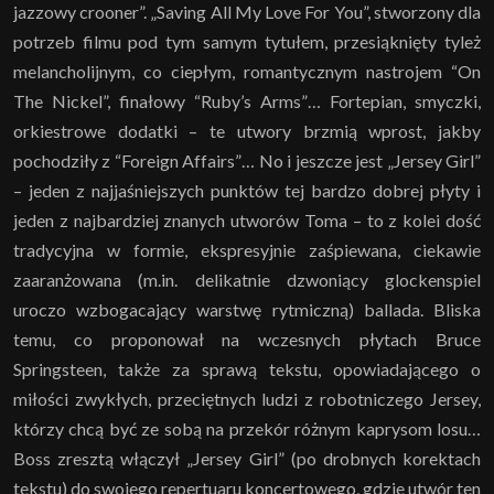
jazzowy crooner”. „Saving All My Love For You”, stworzony dla
potrzeb filmu pod tym samym tytułem, przesiąknięty tyleż
melancholijnym, co ciepłym, romantycznym nastrojem “On
The Nickel”, finałowy “Ruby’s Arms”… Fortepian, smyczki,
orkiestrowe dodatki – te utwory brzmią wprost, jakby
pochodziły z “Foreign Affairs”… No i jeszcze jest „Jersey Girl”
– jeden z najjaśniejszych punktów tej bardzo dobrej płyty i
jeden z najbardziej znanych utworów Toma – to z kolei dość
tradycyjna w formie, ekspresyjnie zaśpiewana, ciekawie
zaaranżowana (m.in. delikatnie dzwoniący glockenspiel
uroczo wzbogacający warstwę rytmiczną) ballada. Bliska
temu, co proponował na wczesnych płytach Bruce
Springsteen, także za sprawą tekstu, opowiadającego o
miłości zwykłych, przeciętnych ludzi z robotniczego Jersey,
którzy chcą być ze sobą na przekór różnym kaprysom losu…
Boss zresztą włączył „Jersey Girl” (po drobnych korektach
tekstu) do swojego repertuaru koncertowego, gdzie utwór ten