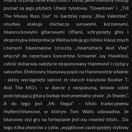
poznać na jego płytach. Utwór tytułowy, “Downtown” i „Till
The Money Runs Out” to bardziej rejony „Blue Valentine”:
obydwa atakuja słuchacza surowymi, korzennymi,
bluesrockowymi gitarowymi riffami, schrypnięty głos i
ekspresyjna interpretacja Waitsa lokuje go blisko klasycznych
czarnych bluesmanów (zresztą „Heartattack And Vine”
włączył do repertuaru koncertów Screamin’ Jay Hawkins),
całość dobarwia należycie eksponowany Hammond i rzężący
saksofon. Efektowny bluesowy popis na Hammondzie właśnie
– jakby wyciągnięty wprost ze starych klasyków Booker T.
And The MG’s – w duecie z niespieszną, leniwie sobie
pobrzękującą gitarą buduje instrumentalny utwór „In Shades”.
A do tego jest „Mr. Siegal” – bliski tradycyjnemu
rhythm’n’bluesowi, w którym Tom Waits udowadnia, że
bluesowy styl gry na fortepianie jest mu również bliski… Do
tego kilka utworów z cyklu „wyjątkowo zachrypnięty stylowy