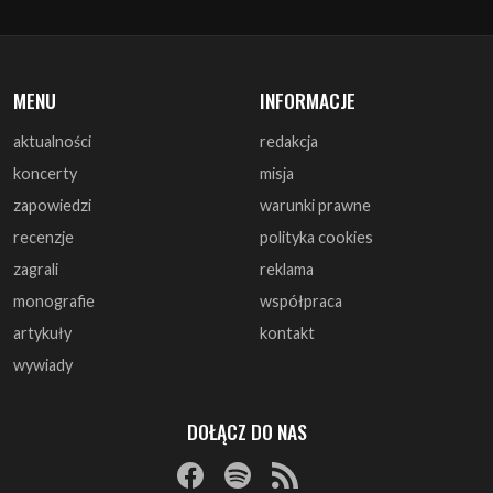
aktualności
redakcja
koncerty
misja
zapowiedzi
warunki prawne
recenzje
polityka cookies
zagrali
reklama
monografie
współpraca
artykuły
kontakt
wywiady
DOŁĄCZ DO NAS
© 1997 - 2025 ArtRock.pl - Wszelkie prawa zastrzeżone.