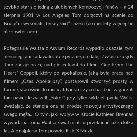
szybko stał się jedną z ulubionych kompozycji fanów – a 24
sierpnia 1981 w Los Angeles Tom dołączył na scenie do
Bruce’a i wykonali „Jersey Girl” razem (co niestety więcej się
nie powtórzyło).
Pożegnanie Waitsa z Asylum Records wypadło okazale; tym
niemniej, fani zadawali sobie pytanie, co dalej. Zwłaszcza gdy
Tom zaczął pracę nad piosenkami do filmu „One From The
Heart” Coppoli, który po apokalipsie, jaką była praca nad
filmem „Czas Apokalipsy”, postanowił stworzyć prosty w
formie, staroświecki musical. Niektórzy co bardziej zagorzali
fani nawet krzyczeli „Yoko!”, gdy tylko widzieli panią Waits,
uważając, że stanęła ona na drodze rozwoju artystycznego
swego męża… O tym, jaki wpływ w istocie Kathleen Brennan
wywarła na Toma Waitsa, świat miał się przekonać już za kilka
lat. Ale najpierw Tom poświęcił się X Muzie.