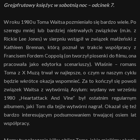
Grejpfrutowy księżyc w sobotnią noc – odcinek 7.
W roku 1980 u Toma Waitsa pozmieniało się bardzo wiele. Po
szeregu mniej lub bardziej nietrwałych związków (m.in. z
Rickie Lee Jones) w sierpniu wstąpił w związek małżeński z
Kathleen Brennan, którą poznał w trakcie współpracy z
Francisem Fordem Coppolą (on tworzył piosenki do filmu, ona
pracowała jako edytorka scenariuszy). Właśnie – romans
Toma z X Muzą trwał w najlepsze, o czym w naszym cyklu
będzie wkrótce okazja wspomnieć. Za to kończył się powoli
związek Waitsa z wytwórnią Asylum: wydany we wrześniu
1980 „Heartattack And Vine” był ostatnim regularnym
albumem, jaki Tom dla tejże wytwórni nagrał. Okazał się też
bardzo interesującym podsumowaniem trwającej osiem lat
współpracy.
Mamy tu połączenie kilku oblicz Toma, jakie mieliśmy okazję