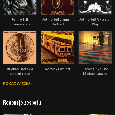
Jethro Tull
Jethro Tull Living In
Jethro Tull A Passion
Stormwatch
The Past
Play
Budka Suflera Za
Komety Luminal
Barrett, Syd The
ostatni grosz
Madcap Laughs
POKAŻ WIĘCEJ »
Recenzje zespołu