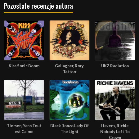
Pozostałe recenzje autora
Kiss Sonic Boom
Gallagher, Rory
UKZ Radiation
Tattoo
Tiersen, Yann Tout
Black Bonzo Lady Of
Havens, Richie
est Calme
The Light
Nobody Left To
Crown