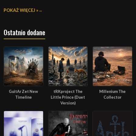
POKAŻ WIĘCEJ »
Ostatnio dodane
GuitAr Zet New
tRKproject The
Millenium The
Timeline
Little Prince (Duet
Collector
Version)