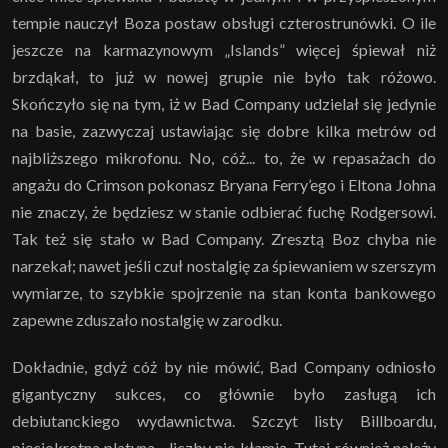
tempie nauczył Boza postaw obsługi czterostrunówki. O ile
jeszcze na karmazynowym „Islands” więcej śpiewał niż
brzdąkał, to już w nowej grupie nie było tak różowo.
Skończyło się na tym, iż w Bad Company udzielał się jedynie
na basie, zazwyczaj ustawiając się dobre kilka metrów od
najbliższego mikrofonu. No, cóż... to, że w repasażach do
angażu do Crimson pokonasz Bryana Ferry’ego i Eltona Johna
nie znaczy, że będziesz w stanie odbierać fuchę Rodgersowi.
Tak też się stało w Bad Company. Zresztą Boz chyba nie
narzekał; nawet jeśli czuł nostalgię za śpiewaniem w szerszym
wymiarze, to szybkie spojrzenie na stan konta bankowego
zapewne zduszało nostalgię w zarodku.
Dokładnie, gdyż cóż by nie mówić, Bad Company odniosło
gigantyczny sukces, co głównie było zasługą ich
debiutanckiego wydawnictwa. Szczyt listy Billboardu,
pięciokrotna platyna... liczby nie kłamią. Tutaj również należy