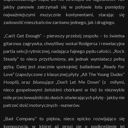
jakby panowie zatrzymali się w połowie lotu pomiędzy
najważniejszymi muzycznie kontynentami, starając się
zadowolić mieszkańców zarówno jednego, jak i drugiego.
„Can’t Get Enough” – pierwszy przebój zespołu – to świetna
gitarowa zagrywka, chwytliwy wokal Rodgersa i rewelacyjna
partia sekcji rytmicznej, nadająca fajnego pędu całości. „Rock
Steady” to nieco
przytłumiony
, ale jednak wymiatacz pełną
gębą. Dalej jest znacznie spokojniej; balladowe „Ready For
Love” (zapożyczone z klasycznej płyty „All The Young Dudes”
Hoopli), oraz
bluesujące
„Don’t Let Me Down” (z miłymi,
nieco gospelowymi żeńskimi chórkami w tle) to niezwykle
miłe przeciwważniki do dwóch otwierających płytę - jakby nie
patrzeć dość motorycznych - numerów.
„Bad Company” to piękna, nieco epicko rozwijająco się
kompozycja, w której aż prosi się o podkreślenie jej