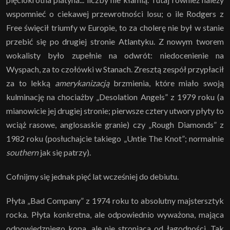
wspomnieć o ciekawej przewrotności losu; o ile Rodgers z
Free święcił triumfy w Europie, to za cholerę nie był w stanie
przebić się po drugiej stronie Atlantyku. Z nowym tworem
wokalisty było zupełnie na odwrót: niedocenienie na
Wyspach, za to czołówki w Stanach. Zresztą zespół przypłacił
za to lekką
amerykanizacją
brzmienia, które miało swoją
kulminację na chociażby „Desolation Angels” z 1979 roku (a
mianowicie jej drugiej stronie; pierwsze cztery utwory płyty to
wciąż rasowe, anglosaskie granie) czy „Rough Diamonds” z
1982 roku (posłuchajcie takiego „Untie The Knot”; normalnie
southern
jak się patrzy).
Cofnijmy się jednak pięć lat wcześniej do debiutu.
Płyta „Bad Company” z 1974 roku to absolutny majstersztyk
rocka. Płyta konkretna, ale odpowiednio wyważona, mająca
odpowiedzniego kopa, ale nie stroniąca od łagodności. Tak