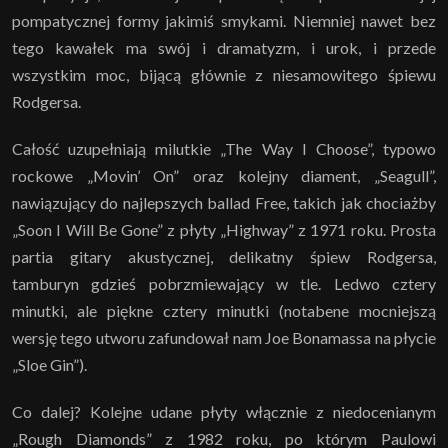
pompatycznej formy jakimiś smykami. Niemniej nawet bez
tego kawałek ma swój i dramatyzm, i urok, i przede
wszystkim moc, bijącą głównie z niesamowitego śpiewu
Rodgersa.
Całość uzupełniają milutkie „The Way I Choose”, typowo
rockowe „Movin’ On” oraz kolejny diament, „Seagull”,
nawiązujący do najlepszych ballad Free, takich jak chociażby
„Soon I Will Be Gone” z płyty „Highway” z 1971 roku. Prosta
partia gitary akustycznej, delikatny śpiew Rodgersa,
tamburyn gdzieś pobrzmiewający w tle. Ledwo cztery
minutki, ale piękne cztery minutki (notabene mocniejszą
wersję tego utworu zafundował nam Joe Bonamassa na płycie
„Sloe Gin”).
Co dalej? Kolejne udane płyty włącznie z niedocenianym
„Rough Diamonds” z 1982 roku, po którym Paulowi