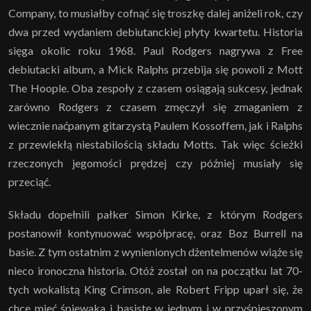
Company, to musiałby cofnąć się troszkę dalej aniżeli rok, czy
dwa przed wydaniem debiutanckiej płyty kwartetu. Historia
sięga okolic roku 1968. Paul Rodgers nagrywa z Free
debiutacki album, a Mick Ralphs przebija się powoli z Mott
The Hoople. Oba zespoły z czasem osiągają sukcesy, jednak
zarówno Rodgers z czasem zmęczył się zmaganiem z
wiecznie naćpanym gitarzystą Paulem Kossoffem, jak i Ralphs
z przewlekłą niestabilością składu Motts. Tak więc ścieżki
rzeczonych jegomości prędzej czy później musiały się
przeciąć.
Składu dopełnili pałker Simon Kirke, z którym Rodgers
postanowił kontynuować współpracę, oraz Boz Burrell na
basie. Z tym ostatnim z wynienionych dżentelmenów wiąże się
nieco ironoczna historia. Otóż został on na początku lat 70-
tych wokalistą King Crimson, ale Robert Fripp uparł się, że
chce mieć śpiewaka i basistę w jednym i w przyśpieszonym