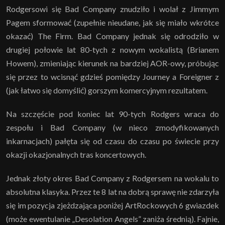
Rodgersowi się Bad Company znudziło i wolał z Jimmym
Pagem sformować (zupełnie nieudane, jak się miało wkrótce
okazać) The Firm. Bad Company jednak się odrodziło w
drugiej połowie lat 80-tych z nowym wokalistą (Brianem
Howem), zmieniając kierunek na bardziej AOR-owy, próbując
się przez to wcisnąć gdzieś pomiędzy Journey a Foreigner z
(jak łatwo się domyślić) gorszym komercyjnym rezultatem.
Na szczęście pod koniec lat 90-tych Rodgers wraca do
zespołu i Bad Company (w nieco zmodyfikowanych
inkarnacjach) pałęta się od czasu do czasu po świecie przy
okazji okazjonalnych tras koncertowych.
Jednak złoty okres Bad Company z Rodgersem na wokalu to
absolutna klasyka. Przez te 8 lat na dobrą sprawę nie zdarzyła
się im pozycja zjeżdzająca poniżej ArtRockowych 6 gwiazdek
(może ewentulanie „Desolation Angels” zaniża średnią). Fajnie,