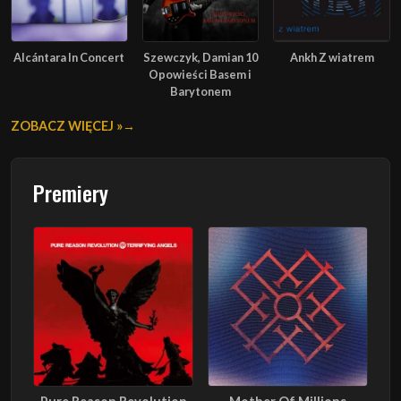
Alcántara In Concert
Szewczyk, Damian 10
Ankh Z wiatrem
Opowieści Basem i
Barytonem
ZOBACZ WIĘCEJ »
Premiery