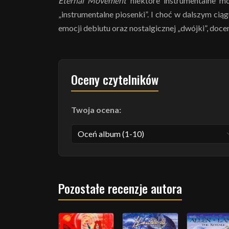
Eternal Movement
niektóre instrumentalne m
„instrumentalne piosenki”. I choć w dalszym ci
emocji debiutu oraz nostalgicznej „dwójki”, doc
Oceny czytelników
Twoja ocena:
Pozostałe recenzje autora