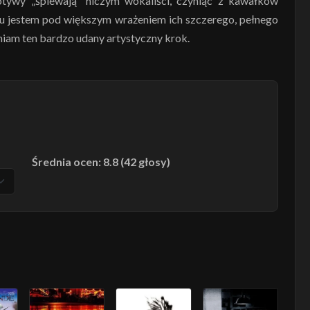
otywy „śpiewają” niczym wokaliści, czyniąc z kawałków
ągu jestem pod większym wrażeniem ich szczerego, pełnego
eniam ten bardzo udany artystyczny krok.
Średnia ocen: 8.8 (42 głosy)