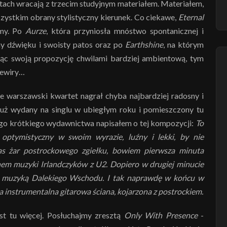
tach wracają z trzecim studyjnym materiałem. Materiałem,
wszystkim obrany stylistyczny kierunek. Co ciekawe,
Eternal
umy. Po
Aurze
, która przyniosła mnóstwo spontanicznej i
any dźwięku i swoisty patos oraz po
Earthshine
, na którym
niąc swoją propozycję chwilami bardziej ambientową, tym
rewiry…
że warszawski kwartet nagrał chyba najbardziej radosny i
uż wydany na singlu w ubiegłym roku i pomieszczony tu
tego krótkiego wydawnictwa napisałem o tej kompozycji:
To
 optymistyczny w swoim wyrazie, luźny i lekki, by nie
s żar postrockowego zgiełku, bowiem pierwsza minuta
chem muzyki Irlandczyków z U2. Dopiero w drugiej minucie
e muzyką Dalekiego Wschodu. I tak naprawdę w końcu w
na instrumentalna gitarowa ściana, kojarzona z postrockiem.
est tu więcej. Posłuchajmy zresztą
Only With Presence
-