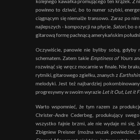
kolejnego kawałka promującego ten krążek. Z n
powinno to dziwić, bo to numer szybki, energ
ciągnącym się niemalże transowo. Zaraz po nim 
najlepszych - kompozycji na płycie.
Satori
, bo o
gitarową formę pachnącą amerykańskim połudn
Oczywiście, panowie nie byliby sobą, gdyby 
schematem. Zatem takie
Emptiness of Yours a
rozwinąć się wręcz mocarnie w finale. Nie brak
rytmiki, gitarowego zgiełku, znanych z
Earthshi
melodyki. Jest też najbardziej pokombinowany
progresywny w swoim wyrazie
Let it Out, Let it F
Warto wspomnieć, że tym razem za produkcj
Christer-Andre Cederbeg, produkujący sweg
wszystko fajnie brzmi, ale nie wydaje mi się,
Zbigniew Preisner (można wszak powiedzieć, 