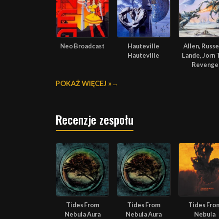
Neo Broadcast
Hauteville
Allen, Russel
Hauteville
Lande, Jorn 
Revenge
POKAŻ WIĘCEJ »
Recenzje zespołu
Tides From
Tides From
Tides Fro
Nebula Aura
Nebula Aura
Nebula