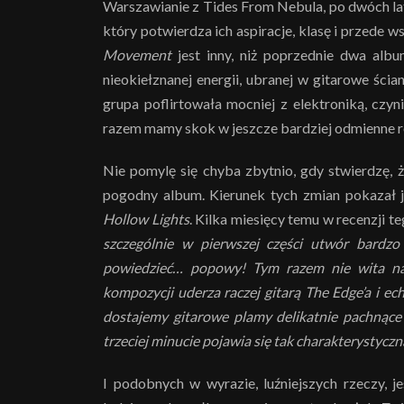
Warszawianie z Tides From Nebula, po dwóch la
który potwierdza ich aspiracje, klasę i przede 
Movement
jest inny, niż poprzednie dwa alb
nieokiełznanej energii, ubranej w gitarowe ści
grupa poflirtowała mocniej z elektroniką, czy
razem mamy skok w jeszcze bardziej odmienne 
Nie pomylę się chyba zbytnio, gdy stwierdzę, 
pogodny album. Kierunek tych zmian pokazał j
Hollow Lights
. Kilka miesięcy temu w recenzji 
szczególnie w pierwszej części utwór bardzo
powiedzieć… popowy! Tym razem nie wita na
kompozycji uderza raczej gitarą The Edge’a i e
dostajemy gitarowe plamy delikatnie pachnąc
trzeciej minucie pojawia się tak charakterystycz
I podobnych w wyrazie, luźniejszych rzeczy, j