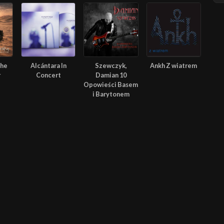
The
Alcántara In
Szewczyk,
Ankh Z wiatrem
r
Concert
Damian 10
Opowieści Basem
i Barytonem