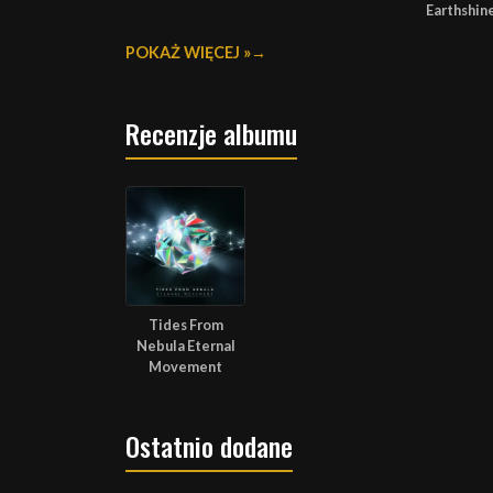
Earthshin
POKAŻ WIĘCEJ »
Recenzje albumu
Tides From
Nebula Eternal
Movement
Ostatnio dodane