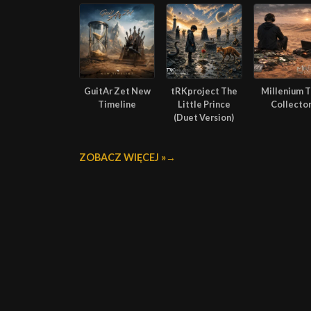
GuitAr Zet New
tRKproject The
Millenium 
Timeline
Little Prince
Collecto
(Duet Version)
ZOBACZ WIĘCEJ »