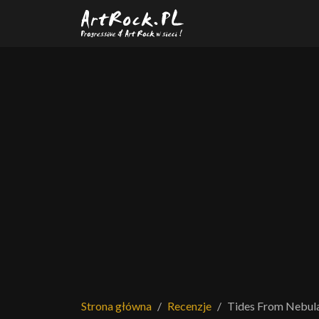
Przejdź do treści głównej
Strona główna
Recenzje
Tides From Nebul