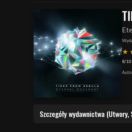
T
Et
Wyda
8/10
Auto
Szczegóły wydawnictwa (Utwory, 