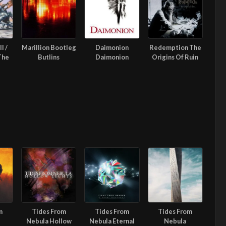
l /
Marillion Bootleg
Daimonion
Redemption The
The
Butlins
Daimonion
Origins Of Ruin
m
Tides From
Tides From
Tides From
Nebula Hollow
Nebula Eternal
Nebula