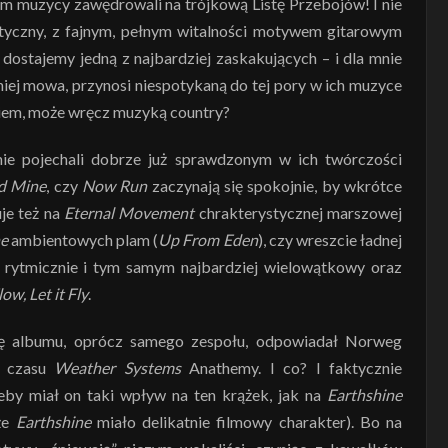
im muzycy zawędrowali na trójkową Listę Przebojów! I nie
etyczny, z fajnym, pełnym witalności motywem gitarowym
dostajemy jedną z najbardziej zaskakujących – i dla mnie
 niej mowa, przynosi niespotykaną do tej pory w ich muzyce
iem, może wręcz muzyką country?
nie pojechali dobrze już sprawdzonym w ich twórczości
nd Mine
, czy
Now Run
zaczynają się spokojnie, by wkrótce
uje też na
Eternal Movement
chrakterystycznej marszowej
ne
ambientowych plam (
Up From Eden
), czy wreszcie ładnej
 rytmicznie i tym samym najbardziej wielowątkowy oraz
low, Let it Fly
.
ę albumu, oprócz samego zespołu, odpowiadał Norweg
o czasu
Weather Systems
Anathemy. I co? I faktycznie
 żeby miał on taki wpływ na ten krążek, jak na
Earthshine
że
Earthshine
miało delikatnie filmowy charakter). Bo na