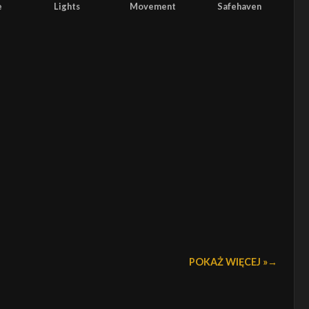
e
Lights
Movement
Safehaven
POKAŻ WIĘCEJ »