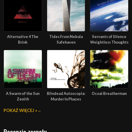
Alternative 4 The
Tides From Nebula
Servants of Silence
Brink
Safehaven
Weightless Thoughts
A Swarm of the Sun
Blindead Autoscopia:
Ocoai Breatherman
Zenith
Murder In Phazes
POKAŻ WIĘCEJ »
Recenzje zespołu