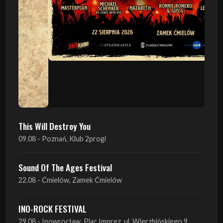
This Will Destroy You
09.08 - Poznań, Klub 2progi
Sound Of The Ages Festival
22.08 - Ćmielów, Zamek Ćmielów
INO-ROCK FESTIVAL
29.08 - Inowrocław, Plac Imprez, ul. Wierzbińskiego 9
ProgRockFest 2026
05.09 - Legionowo, Sala widowiskowa MOK, ul.