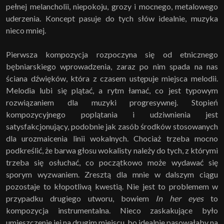
pełnej melancholii, niepokoju, grozy i mocnego, metalowego
uderzenia. Koncept pasuje do tych słów idealnie, muzyka
nieco mniej.
Pierwsza kompozycja rozpoczyna się od etnicznego
bębniarskiego wprowadzenia, zaraz po nim spada na nas
ściana dźwięków, która z czasem ustępuje miejsca melodii.
Melodia lubi się plątać, a rytm łamać, co jest typowym
rozwiązaniem dla muzyki progresywnej. Stopień
kompozycyjnego poplątania i udziwnienia jest
satysfakcjonujący, podobnie jak zasób środków stosowanych
dla urozmaicenia linii wokalnych. Chociaż trzeba mocno
podkreślić, że barwa głosu wokalisty należy do tych, z którymi
trzeba się osłuchać, co początkowo może wydawać się
sporym wyzwaniem. Zresztą dla mnie w dalszym ciągu
pozostaje to kłopotliwą kwestią. Nie jest to problemem w
przypadku drugiego utworu, bowiem
In her eyes
to
kompozycja instrumentalna. Nieco zaskakujące było
umieszczenie jej na drugim miejscu, bo idealnie pasowałaby na