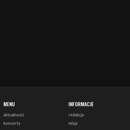
MENU
INFORMACJE
aktualności
redakcja
koncerty
misja
zapowiedzi
warunki prawne
recenzje
polityka cookies
zagrali
reklama
monografie
współpraca