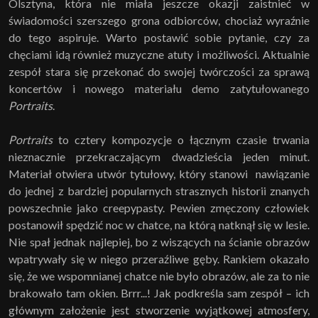
Olsztyna, która nie miała jeszcze okazji zaistnieć w
świadomości szerszego grona odbiorców, chociaż wyraźnie
do tego aspiruje. Warto postawić sobie pytanie, czy za
chęciami idą również muzyczne atuty i możliwości. Aktualnie
zespół stara się przekonać do swojej twórczości za sprawą
koncertów i nowego materiału demo zatytułowanego
Portraits
.
Portraits
to cztery kompozycje o łącznym czasie trwania
nieznacznie przekraczającym dwadzieścia jeden minut.
Materiał otwiera utwór tytułowy, który stanowi nawiązanie
do jednej z bardziej popularnych strasznych historii znanych
powszechnie jako creepypasty. Pewien zmęczony człowiek
postanowił spędzić noc w chatce, na którą natknął się w lesie.
Nie spał jednak najlepiej, bo z wiszących na ścianie obrazów
wpatrywały się w niego przeraźliwe gęby. Rankiem okazało
się, że we wspomnianej chatce nie było obrazów, ale za to nie
brakowało tam okien. Brrr...! Jak podkreśla sam zespół – ich
głównym założenie jest stworzenie wyjątkowej atmosfery,