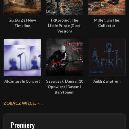
GuitAr Zet New
tRKproject The
Millenium The
Timeline
Little Prince (Duet
Collector
Version)
Alcántara In Concert
Szewczyk, Damian 10
Ankh Z wiatrem
Opowieści Basem i
Barytonem
ZOBACZ WIĘCEJ »
Premiery