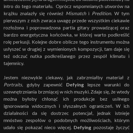
intro do tego materiału. Oprócz wspomnianych utworów na
krążku znalazły się również
Mismatch
i
Predition
. W tym
pierwszym z nich zwraca uwagę przede wszystkim ciekawie
rozłożona i poprowadzona partia gitary prowadzącej oraz
bardzo energetyczna końcówka, w której warto podkreślić
rolę perkusji. Kolejne dobre oblicze tego instrumentu można
usłyszeć w drugiej z wymienionych kompozycji, tam daje się
też odczuć nutka podkreślanego przez zespół klimatu i
tajemnicy.
Jestem niezwykle ciekawy, jak zabrzmiałby materiał z
Portraits
, gdyby zapewnić
Defying
lepsze warunki do
uzewnętrzniania brzmiącej w nich muzyki. Zdaje się, że wtedy
można byłoby chłonąć ich produkcje bez usilnego
ignorowania widocznych i słyszalnych ograniczeń. W ich
działalności da się dostrzec potencjał, jednak istnieje
mnóstwo zespołów o podobnych możliwościach, którym
udało się pokazać nieco więcej.
Defying
pozostaje życzyć