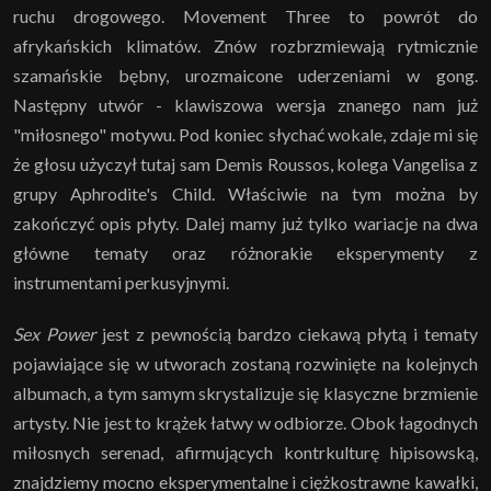
ruchu drogowego. Movement Three to powrót do
afrykańskich klimatów. Znów rozbrzmiewają rytmicznie
szamańskie bębny, urozmaicone uderzeniami w gong.
Następny utwór - klawiszowa wersja znanego nam już
"miłosnego" motywu. Pod koniec słychać wokale, zdaje mi się
że głosu użyczył tutaj sam Demis Roussos, kolega Vangelisa z
grupy Aphrodite's Child. Właściwie na tym można by
zakończyć opis płyty. Dalej mamy już tylko wariacje na dwa
główne tematy oraz różnorakie eksperymenty z
instrumentami perkusyjnymi.
Sex Power
jest z pewnością bardzo ciekawą płytą i tematy
pojawiające się w utworach zostaną rozwinięte na kolejnych
albumach, a tym samym skrystalizuje się klasyczne brzmienie
artysty. Nie jest to krążek łatwy w odbiorze. Obok łagodnych
miłosnych serenad, afirmujących kontrkulturę hipisowską,
znajdziemy mocno eksperymentalne i ciężkostrawne kawałki,