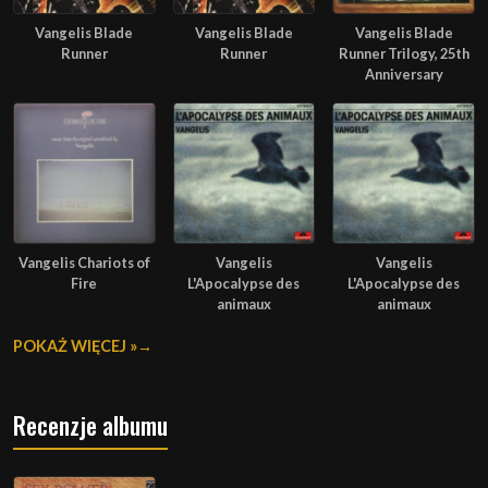
Vangelis Blade
Vangelis Blade
Vangelis Blade
Runner
Runner
Runner Trilogy, 25th
Anniversary
Vangelis Chariots of
Vangelis
Vangelis
Fire
L'Apocalypse des
L'Apocalypse des
animaux
animaux
POKAŻ WIĘCEJ »
Recenzje albumu