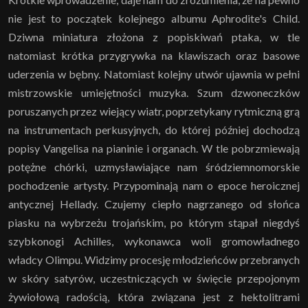
nie jest to początek kolejnego albumu Aphrodite's Child.
Dziwna miniatura złożona z popiskiwań ptaka, w tle
natomiast krótka przygrywka na klawiszach oraz basowe
uderzenia w bębny. Natomiast kolejny utwór ujawnia w pełni
mistrzowskie umiejętności muzyka. Szum dzwoneczków
poruszanych przez wiejący wiatr, poprzetykany rytmiczną grą
na instrumentach perkusyjnych, do której później dochodzą
popisy Vangelisa na pianinie i organach. W tle pobrzmiewają
potężne chórki, uzmysławiające nam śródziemnomorskie
pochodzenie artysty. Przypominają nam o epoce heroicznej
antycznej Hellady. Czujemy ciepło nagrzanego od słońca
piasku na wybrzeżu trojańskim, po którym stąpał niegdyś
szybkonogi Achilles, wykonawca woli gromowładnego
władcy Olimpu. Widzimy procesję młodzieńców przebranych
w skóry satyrów, uczestniczących w święcie przepojonym
żywiołową radością, która związana jest z hektolitrami