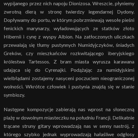
wypijanego przez nich napoju Dionizosa. Wreszcie, płyniemy
zwrotną dierą w stronę twierdzy legendarnej Dydony.
Dopływamy do portu, w którym pobrzmiewają wesołe pieśni
fenickich marynarzy, wyładowujących ze statków złoto
Hibernii i cynę z wyspy Albion. Na zatłoczonych uliczkach
przewalają się tłumy pustynnych Numidyjczyków, śniadych
Greków, czy mieszkańców rozkwitającego iberyjskiego
królestwa Tartessos. Z bram miasta wyrusza karawana
udająca się do Cyrenajki. Podążając za numidyjskimi
wielbłądami zostajemy nasyceni poczuciem nieograniczonej
wolności. Wkrótce człowiek i pustynia znajdą się w stanie
symbiozy.
Następne kompozycje zabierają nas wprost na słoneczną
plażę w dowolnym miasteczku na południu Francji. Delikatnie
trącane struny gitary wprowadzają nas w senny nastrój, z
którego szybko jednak wyprowadzają hałaśliwe odgłosy