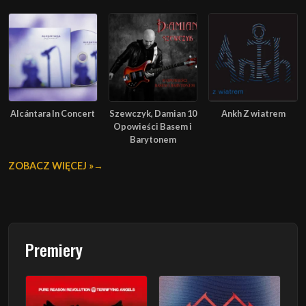
Alcántara In Concert
Szewczyk, Damian 10
Ankh Z wiatrem
Opowieści Basem i
Barytonem
ZOBACZ WIĘCEJ »
Premiery