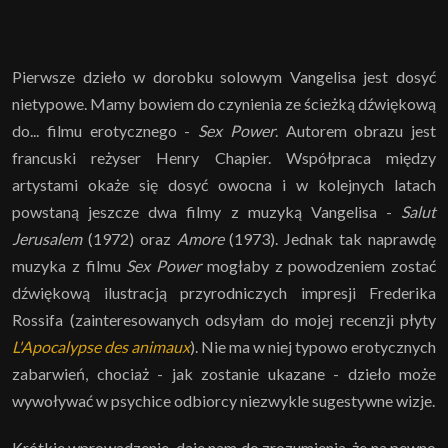
Pierwsze dzieło w dorobku solowym Vangelisa jest dosyć
nietypowe. Mamy bowiem do czynienia ze ścieżką dźwiękową
do... filmu erotycznego -
Sex Power
. Autorem obrazu jest
francuski reżyser Henry Chapier. Współpraca między
artystami okaże się dosyć owocna i w kolejnych latach
powstaną jeszcze dwa filmy z muzyką Vangelisa -
Salut
Jerusalem
(1972) oraz
Amore
(1973). Jednak tak naprawdę
muzyka z filmu
Sex Power
mogłaby z powodzeniem zostać
dźwiękową ilustracją przyrodniczych impresji Frederika
Rossifa (zainteresowanych odsyłam do mojej recenzji płyty
L'Apocalypse des animaux
). Nie ma w niej typowo erotycznych
zabarwień, chociaż - jak zostanie ukazane - dzieło może
wywoływać w psychice odbiorcy niezwykle sugestywne wizje.
Krótkie wprowadzenie, daje nam do zrozumienia, że na pewno