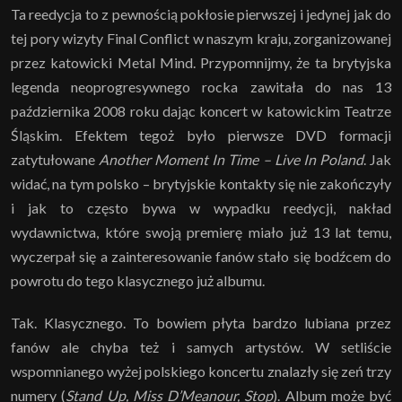
Ta reedycja to z pewnością pokłosie pierwszej i jedynej jak do
tej pory wizyty Final Conflict w naszym kraju, zorganizowanej
przez katowicki Metal Mind. Przypomnijmy, że ta brytyjska
legenda neoprogresywnego rocka zawitała do nas 13
października 2008 roku dając koncert w katowickim Teatrze
Śląskim. Efektem tegoż było pierwsze DVD formacji
zatytułowane
Another Moment In Time – Live In Poland
. Jak
widać, na tym polsko – brytyjskie kontakty się nie zakończyły
i jak to często bywa w wypadku reedycji, nakład
wydawnictwa, które swoją premierę miało już 13 lat temu,
wyczerpał się a zainteresowanie fanów stało się bodźcem do
powrotu do tego klasycznego już albumu.
Tak. Klasycznego. To bowiem płyta bardzo lubiana przez
fanów ale chyba też i samych artystów. W setliście
wspomnianego wyżej polskiego koncertu znalazły się zeń trzy
numery (
Stand Up, Miss D’Meanour, Stop
). Album może być