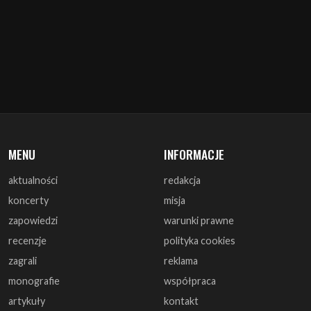
MENU
INFORMACJE
aktualności
redakcja
koncerty
misja
zapowiedzi
warunki prawne
recenzje
polityka cookies
zagrali
reklama
monografie
współpraca
artykuły
kontakt
wywiady
DOŁĄCZ DO NAS