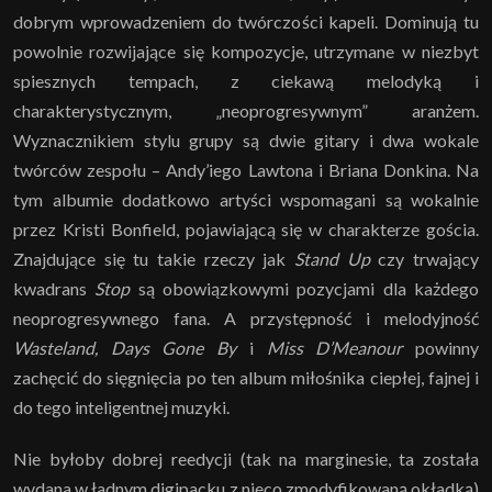
dobrym wprowadzeniem do twórczości kapeli. Dominują tu
powolnie rozwijające się kompozycje, utrzymane w niezbyt
spiesznych tempach, z ciekawą melodyką i
charakterystycznym, „neoprogresywnym” aranżem.
Wyznacznikiem stylu grupy są dwie gitary i dwa wokale
twórców zespołu – Andy’iego Lawtona i Briana Donkina. Na
tym albumie dodatkowo artyści wspomagani są wokalnie
przez Kristi Bonfield, pojawiającą się w charakterze gościa.
Znajdujące się tu takie rzeczy jak
Stand Up
czy trwający
kwadrans
Stop
są obowiązkowymi pozycjami dla każdego
neoprogresywnego fana. A przystępność i melodyjność
Wasteland, Days Gone By
i
Miss D’Meanour
powinny
zachęcić do sięgnięcia po ten album miłośnika ciepłej, fajnej i
do tego inteligentnej muzyki.
Nie byłoby dobrej reedycji (tak na marginesie, ta została
wydana w ładnym digipacku z nieco zmodyfikowaną okładką)