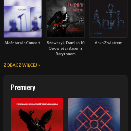
Alcántara In Concert
Szewczyk, Damian 10
Ankh Z wiatrem
Opowieści Basem i
Barytonem
ZOBACZ WIĘCEJ »
Premiery