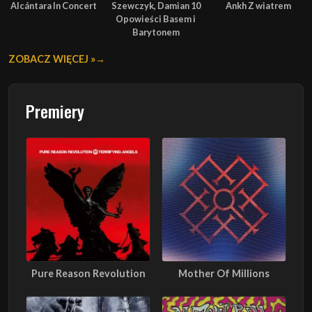
Alcántara In Concert
Szewczyk, Damian 10
Ankh Z wiatrem
Opowieści Basem i
Barytonem
ZOBACZ WIĘCEJ »
Premiery
Pure Reason Revolution
Mother Of Millions