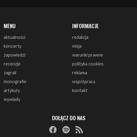
aktualności
redakcja
koncerty
misja
zapowiedzi
warunki prawne
recenzje
polityka cookies
zagrali
reklama
monografie
współpraca
artykuły
kontakt
wywiady
DOŁĄCZ DO NAS
© 1997 - 2025 ArtRock.pl - Wszelkie prawa zastrzeżone.