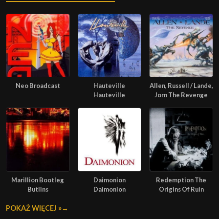
Neo Broadcast
Hauteville
Allen, Russell / Lande,
Hauteville
Jorn The Revenge
Marillion Bootleg
Daimonion
Redemption The
Butlins
Daimonion
Origins Of Ruin
POKAŻ WIĘCEJ »