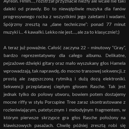
Ayreon. Hmm…, rozstrzał przyznacie niezły ale wcale nie taki
daleki od prawdy. Bo to niewątpliwie muzyka dla fanów
progresywnego rocka z wszystkimi jego zaletami i wadami.
Spójrzmy zresztą na „dane techniczne”: ponad 77 minut
muzyki i… 4 kawałki. Lekko nie jest…, ale za to klasycznie!;)
A teraz już poważnie. Całość zaczyna 22 – minutowy “Gray”,
bardzo reprezentatywny dla całego albumu. Delikatne,
pejzażowe dźwięki gitary oraz mało wyszukany głos Hamela
wprowadzają, tak naprawdę, do mocno transowej sekwencji, z
prostą ale zagęszczoną rytmiką i dużą dozą elektroniki.
Sekwencji przeplatanej ciepłym głosem Rasche. Tak jest
jednak tylko do połowy utworu, bowiem potem dostajemy
mocne riffy w stylu Porcupine Tree zaraz skontrastowane z
rozleniwiającym, patetycznym i melodyjnym fragmentem, w
którym pierwsze skrzypce gra głos Rasche położony na
klawiszowych pasażach. Chwilę później zresztą robi się