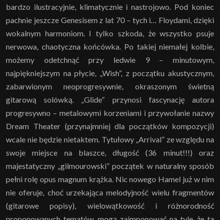
bardzo ilustracyjnie, klimatycznie i nastrojowo. Pod koniec
pachnie jeszcze Genesisem z lat 70 – tych i… Floydami, dzięki
wokalnym harmoniom. I tylko szkoda, że wszystko psuje
nerwowa, chaotyczna końcówka. Po takiej niemałej kolbie,
możemy odetchnąć przy ledwie 9 – minutowym,
najpiękniejszym na płycie, „Wish”, z początku akustycznym,
zabarwionym neoprogresywnie, okraszonym świetną
gitarową solówką. „Glide” przynosi fascynację autora
progresywno – metalowymi korzeniami i przywołanie nazwy
Dream Theater (przynajmniej dla początków kompozycji)
wcale nie będzie nietaktem. Tytułowy „Arrival” ze względu na
swoje miejsce na blaszce, długość (36 minut!!!) oraz
majestatyczny „gilmourowski” początek w naturalny sposób
pełni rolę opus magnum krążka. Nic nowego Hamel już w nim
nie oferuje, choć urzekająca melodyjność wielu fragmentów
(gitarowe popisy), wielowątkowość i różnorodność
proponowanych tematów, mogą zaimponować na tyle, że ta