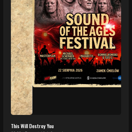
Poprzedni
Następn
This Will Destroy You
09.08 - Poznań, Klub 2progi
Sound Of The Ages Festival
22.08 - Ćmielów, Zamek Ćmielów