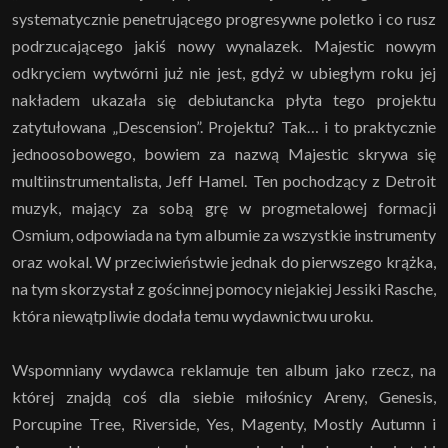
systematycznie penetrującego progresywne poletko i co rusz
podrzucającego jakiś nowy wynalazek. Majestic nowym
odkryciem wytwórni już nie jest, gdyż w ubiegłym roku jej
nakładem ukazała się debiutancka płyta tego projektu
zatytułowana „Descension”. Projektu? Tak… i to praktycznie
jednoosobowego, bowiem za nazwą Majestic skrywa się
multiinstrumentalista, Jeff Hamel. Ten pochodzący z Detroit
muzyk, mający za sobą grę w progmetalowej formacji
Osmium, odpowiada na tym albumie za wszystkie instrumenty
oraz wokal. W przeciwieństwie jednak do pierwszego krążka,
na tym skorzystał z gościnnej pomocy niejakiej Jessiki Rasche,
która niewątpliwie dodała temu wydawnictwu uroku.
Wspomniany wydawca reklamuje ten album jako rzecz, na
której znajdą coś dla siebie miłośnicy Areny, Genesis,
Porcupine Tree, Riverside, Yes, Magenty, Mostly Autumn i