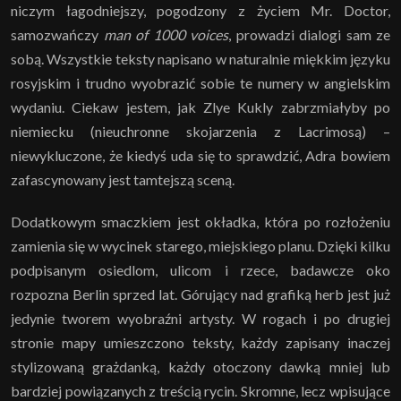
niczym łagodniejszy, pogodzony z życiem Mr. Doctor,
samozwańczy
man of 1000 voices
,
prowadzi dialogi sam ze
sobą. Wszystkie teksty napisano w naturalnie miękkim języku
rosyjskim i trudno wyobrazić sobie te numery w angielskim
wydaniu. Ciekaw jestem, jak Zlye Kukly zabrzmiałyby po
niemiecku (nieuchronne skojarzenia z Lacrimosą) –
niewykluczone, że kiedyś uda się to sprawdzić, Adra bowiem
zafascynowany jest tamtejszą sceną.
Dodatkowym smaczkiem jest okładka, która po rozłożeniu
zamienia się w wycinek starego, miejskiego planu. Dzięki kilku
podpisanym osiedlom, ulicom i rzece, badawcze oko
rozpozna Berlin sprzed lat. Górujący nad grafiką herb jest już
jedynie tworem wyobraźni artysty. W rogach i po drugiej
stronie mapy umieszczono teksty, każdy zapisany inaczej
stylizowaną grażdanką, każdy otoczony dawką mniej lub
bardziej powiązanych z treścią rycin. Skromne, lecz wpisujące