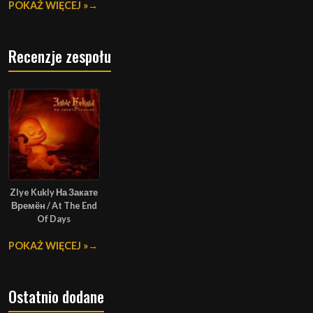
POKAŻ WIĘCEJ »
Recenzje zespołu
Zlye Kukly На Закате
Времён / At The End
Of Days
POKAŻ WIĘCEJ »
Ostatnio dodane