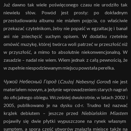
Już dawno tak wiele poświęconego czasu nie urodziło tak
niewielu słów. Powód jest prosty: po dokładnym
przestudiowaniu albumu nie miałem pojęcia, co właściwie
przekazać czytelnikom, żeby nie popaść w egzaltację i banał
ani nie zniechęcić suchym opisem. W dodatku rzetelnie
omówić muzykę, której twórca woli patrzeć w przeszłość niż
w przyszłość, a mimo to absolutnie niekonwencjonalną. W
zasadzie – nadal nie wiem. Wiem jednak z całą pewnością, że
w zupełnie niespodziewanym miejscu powstała perełka.
Чужой Небесный Город
(
Czużoj Nebesnyj Gorod
) nie jest
materiałem nowym, a jedynie wprowadzeniem starych nagrań
do oficjalnego obiegu. Wcześniej dwukrotnie, w latach 2002 i
2005, publikowano je na dysku cd-r. Trudno też nazwać
krążek debiutem – jeszcze przed
Niebiańskim Miastem
pojawiły się dwie płytki wypuszczone na rynek własnym
sumptem, a spora część utworów znalazła miejsce także na