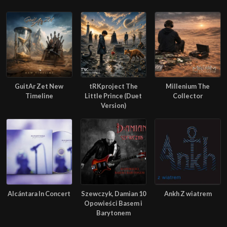
GuitAr Zet New
tRKproject The
Millenium The
Timeline
Little Prince (Duet
Collector
Version)
Alcántara In Concert
Szewczyk, Damian 10
Ankh Z wiatrem
Opowieści Basem i
Barytonem