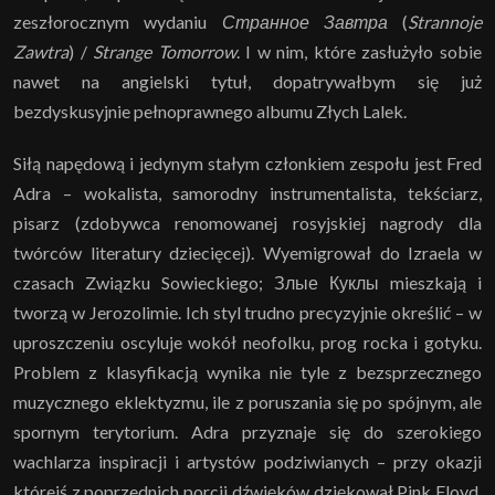
zeszłorocznym wydaniu
Странное Завтра
(
Strannoje
Zawtra
) /
Strange Tomorrow
. I w nim, które zasłużyło sobie
nawet na angielski tytuł, dopatrywałbym się już
bezdyskusyjnie pełnoprawnego albumu Złych Lalek.
Siłą napędową i jedynym stałym członkiem zespołu jest Fred
Adra – wokalista, samorodny instrumentalista, tekściarz,
pisarz (zdobywca renomowanej rosyjskiej nagrody dla
twórców literatury dziecięcej). Wyemigrował do Izraela w
czasach Związku Sowieckiego;
Злые Куклы mieszkają i
tworzą w Jerozolimie. Ich styl trudno precyzyjnie określić – w
uproszczeniu oscyluje wokół neofolku, prog rocka i gotyku.
Problem z klasyfikacją wynika nie tyle z bezsprzecznego
muzycznego eklektyzmu, ile z poruszania się po spójnym, ale
spornym terytorium. Adra przyznaje się do szerokiego
wachlarza inspiracji i artystów podziwianych
–
przy okazji
którejś z poprzednich porcji dźwięków dziękował Pink Floyd,