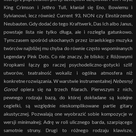
King Crimson i Jethro Tull, kłaniał się Eno, Bowiemu i
Sylvianowi, lecz również Current 93, NON czy Einstürzende
Neubauten. Gdy dodać do tego Kraftwerk, Das Ich albo Janus,
powstaje lista nie tylko długa, ale i rozległa gatunkowo.
Tymczasem spośród ukochanych przez izraelskiego muzyka
twórców najbliżej mu chyba do równie często wspominanych
Legendary Pink Dots. Co nie znaczy, że blisko; z Różowymi
Kropkami łączy go raczej psychodeliczno-gotycki szlif
utworów, teatralność wokaliz i ogólna atmosfera niż
konkretne rozwiązania. W warstwie instrumentalnej
Nebesnyj
Gorod
opiera się na trzech filarach. Pierwszym z nich,
pewnego rodzaju bazą, do której dokładane są kolejne
cegiełki, są względnie nieskomplikowane partie gitary
akustycznej. Pozwalają one wyobrazić sobie kompozycje w
wersji minimalnej; Adrę w roli ulicznego barda, szarpiącego
samotnie struny. Drugi to różnego rodzaju klawisze,