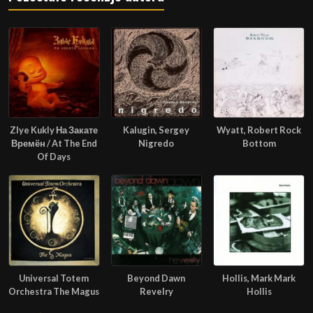
Zlye Kukly На Закате
Kalugin, Sergey
Wyatt, Robert Rock
Времён / At The End
Nigredo
Bottom
Of Days
Universal Totem
Beyond Dawn
Hollis, Mark Mark
Orchestra The Magus
Revelry
Hollis