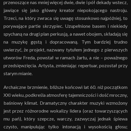
przenoszące nas mniej więcej dwie, dwie i pół dekady wstecz,
jawiące się jako główny kreator niepokojącego nastroju.
Trzeci, na który zwraca się uwagę stosunkowo najpóźniej, to
porywające partie skrzypiec. Uzupełnione basem i niekiedy
spychaną na drugi plan perkusją, a nawet obojem, składają się
na muzykę gęstą i dopracowaną. Tym bardziej trudno
uwierzyć, że projekt, nazwany tytułem jednego z pierwszych
utworów Freda, powstał w ramach żartu, a nie
–
poważnego
przedsięwzięcia. Artysta, zmieniając repertuar, pozostał przy
starym mianie.
Archaiczne brzmienie, bliższe końcowi lat 60. niż początkom
XXI wieku, podkreśla atmosferę tajemniczości i dość mroczny,
baśniowy klimat. Dramatyczny charakter muzyki wzmożony
jest przez różnorodne wokalizy lidera (oraz towarzyszących
mu pań), który szepcze, warczy, zazwyczaj jednak śpiewa
czysto, manipulując tylko intonacją i wysokością głosu;