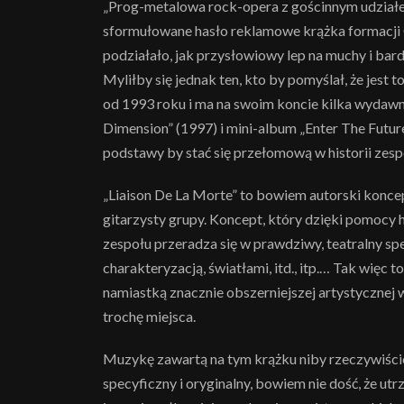
„Prog-metalowa rock-opera z gościnnym udziałem
sformułowane hasło reklamowe krążka formacji 
podziałało, jak przysłowiowy lep na muchy i bar
Myliłby się jednak ten, kto by pomyślał, że jest 
od 1993 roku i ma na swoim koncie kilka wydaw
Dimension” (1997) i mini-album „Enter The Futur
podstawy by stać się przełomową w historii zespo
„Liaison De La Morte” to bowiem autorski koncept
gitarzysty grupy. Koncept, który dzięki pomocy 
zespołu przeradza się w prawdziwy, teatralny spe
charakteryzacją, światłami, itd., itp.… Tak więc 
namiastką znacznie obszerniejszej artystycznej wiz
trochę miejsca.
Muzykę zawartą na tym krążku niby rzeczywiście
specyficzny i oryginalny, bowiem nie dość, że ut