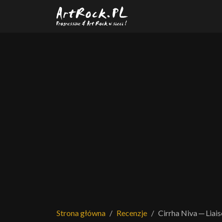
Przejdź do treści głównej
Strona główna
Recenzje
Cirrha Niva ─ Liai