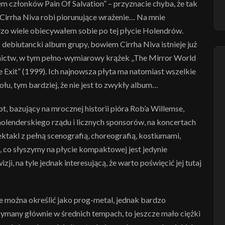
 członków Pain Of Salvation” – przyznacie chyba, że tak
Cirrha Niva robi piorunujące wrażenie… Na mnie
dzo wiele obiecywałem sobie po tej płycie Holendrów.
to debiutancki album grupy, bowiem Cirrha Niva istnieje już
nictw, w tym pełno-wymiarowy krążek „The Mirror World
e Exit” (1999). Ich najnowsza płyta ma natomiast wszelkie
łu, tym bardziej, że nie jest to zwykły album…
, bazujący na mrocznej historii pióra Rob’a Willemse,
holenderskiego rządu i licznych sponsorów, na koncertach
ktakl z pełną scenografią, choreografią, kostiumami,
to, co słyszymy na płycie kompaktowej jest jedynie
ji, na tyle jednak interesującą, że warto poświęcić jej tutaj
 można określić jako prog-metal, jednak bardzo
rzymany głównie w średnich tempach, to jeszcze mało ciężki