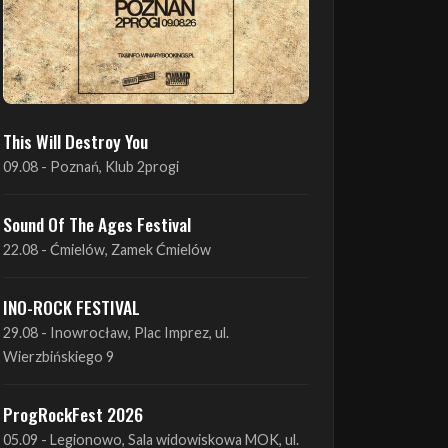
This Will Destroy You
09.08 - Poznań, Klub 2progi
Sound Of The Ages Festival
22.08 - Ćmielów, Zamek Ćmielów
INO-ROCK FESTIVAL
29.08 - Inowrocław, Plac Imprez, ul.
Wierzbińskiego 9
ProgRockFest 2026
05.09 - Legionowo, Sala widowiskowa MOK, ul.
Piłsudskiego 41
Antimatter + Sleeping Pulse