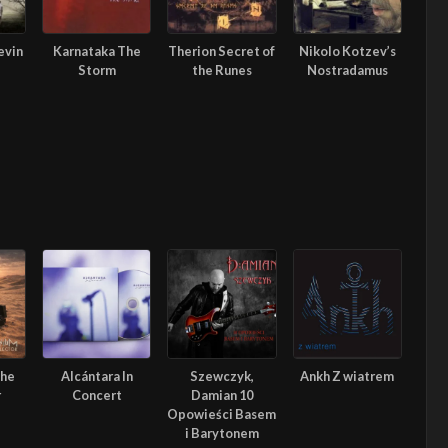
evin
Karnataka The
Therion Secret of
Nikolo Kotzev’s
Storm
the Runes
Nostradamus
The
Alcántara In
Szewczyk,
Ankh Z wiatrem
r
Concert
Damian 10
Opowieści Basem
i Barytonem