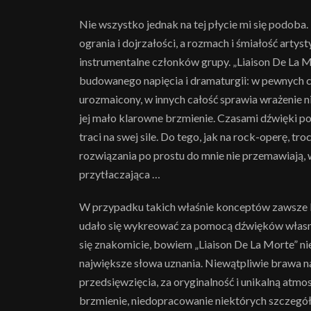
Nie wszystko jednak na tej płycie mi się podob
ogrania i dojrzałości, a rozmach i śmiałość artys
instrumentalne członków grupy. „Liaison De La 
budowanego napięcia i dramaturgii: w pewnych chw
urozmaicony, w innych całość sprawia wrażenie 
jej mało klarowne brzmienie. Czasami dźwięki po
traci na swej sile. Do tego, jak na rock-operę, t
rozwiązania po prostu do mnie nie przemawiają,
przytłaczająca …
W przypadku takich właśnie konceptów zawsze
udało się wykreować za pomocą dźwięków własny,
się znakomicie, bowiem „Liaison De La Morte” nie
największe słowa uznania. Niewątpliwie brawa na
przedsięwzięcia, za oryginalność i unikalną atmos
brzmienie, niedopracowanie niektórych szczegółó