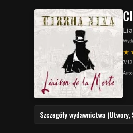
C
Lia
Wyda
7/10
Auto
Szczegóły wydawnictwa (Utwory, 