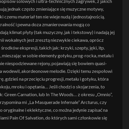
opisów solowych i ultra-technicznych zagrywek, z jakich
sują jednak często zmieniające się muzyczne motywy,
i czemu materiał ten nie wieje nudą i jednostajnością.
tralność i pewna doza zmanierowania mogą co
ają klimat płyty (tak muzyczny, jak i tekstowy) i nadają jej
i wokalnych jest zresztą niezwykle ciekawa, oprócz
odków ekspresji, takich jak: krzyki, szepty, jęki, itp.
, mieszając w sobie elementy gotyku, prog-rocka, metalu i
ie niespodziewane rejony, pojawiają się bowiem quasi-
na wodewil, akordeonowe melodie. Dzięki temu zespołowi
 gdzieś na przecięciu progresji, metalu i gotyku, która
koju, mroku i opętania… Jeśli chodzi o skojarzenia, to
k: Green Carnation, lub In The Woods… z okresu „Omnio”,
zypomina mi „La Masquerade Infernale” Arcturus, czy
ło oryginalne i eklektyczne, co można jedynie zapisać na
niami Pain Of Salvation, do których sami członkowie się