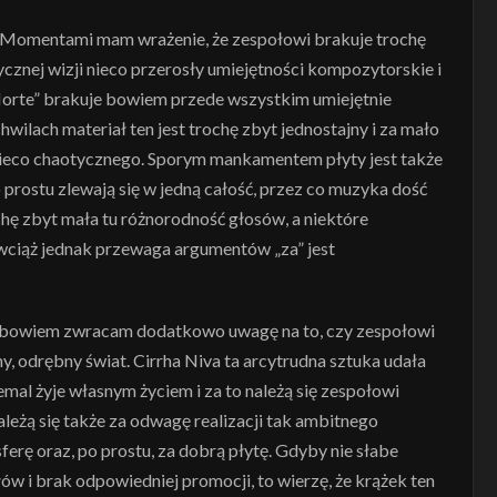
a. Momentami mam wrażenie, że zespołowi brakuje trochę
tycznej wizji nieco przerosły umiejętności kompozytorskie i
Morte” brakuje bowiem przede wszystkim umiejętnie
ilach materiał ten jest trochę zbyt jednostajny i za mało
nieco chaotycznego. Sporym mankamentem płyty jest także
 prostu zlewają się w jedną całość, przez co muzyka dość
rochę zbyt mała tu różnorodność głosów, a niektóre
 wciąż jednak przewaga argumentów „za” jest
 bowiem zwracam dodatkowo uwagę na to, czy zespołowi
 odrębny świat. Cirrha Niva ta arcytrudna sztuka udała
mal żyje własnym życiem i za to należą się zespołowi
leżą się także za odwagę realizacji tak ambitnego
ferę oraz, po prostu, za dobrą płytę. Gdyby nie słabe
w i brak odpowiedniej promocji, to wierzę, że krążek ten