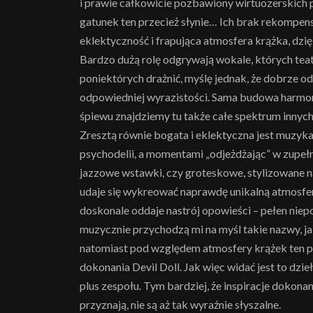
i prawie całkowicie pozbawiony wirtuozerskich p
gatunek ten przecież słynie… Ich brak rekompen
eklektyczność i frapująca atmosfera krążka, dzięk
Bardzo dużą rolę odgrywają wokale, których tea
poniektórych drażnić, myślę jednak, że dobrze odd
odpowiedniej wyrazistości. Sama budowa harmoni
śpiewu znajdziemy tu także całe spektrum innych śr
Zresztą równie bogata i eklektyczna jest muzyka
psychodelii, a momentami „odjeżdżając” w zupełn
jazzowe wstawki, czy groteskowe, stylizowane 
udaje się wykreować naprawdę unikalną atmosferę,
doskonale oddaje nastrój opowieści – pełen niepo
muzycznie przychodzą mi na myśl takie nazwy, ja
natomiast pod względem atmosfery krążek ten pr
dokonania Devil Doll. Jak więc widać jest to dzie
plus zespołu. Tym bardziej, że inspiracje dokona
przyznają, nie są aż tak wyraźnie słyszalne.