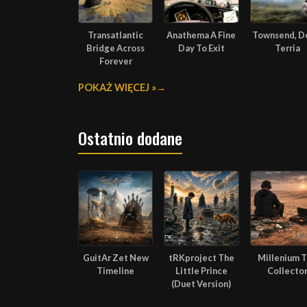
Transatlantic
Anathema A Fine
Townsend, D
Bridge Across
Day To Exit
Terria
Forever
POKAŻ WIĘCEJ »
Ostatnio dodane
GuitAr Zet New
tRKproject The
Millenium 
Timeline
Little Prince
Collecto
(Duet Version)