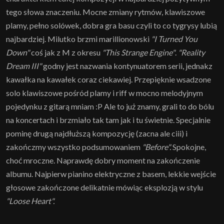
tego słowa znaczeniu. Mocne zmiany rytmów, klawiszowe
plamy, pełno solówek, dobra gra basu czyli to co tygrysy lubią
najbardziej. Milutko brzmi marillionowski
"I Turned You
Down"
coś jak z M z okresu
"This Strange Engine"
.
"Reality
Dream III"
godny jest nazwania kontynuatorem serii, jednakz
kawałka na kawałek coraz ciekawiej. Przepięknie wsadzone
solo klawiszowe pośród plamy i riff w mocno melodyjnym
pojedynku z gitarą mniam :P Ale to już znamy, grali to do bólu
na koncertach i brzmiało tak tam jak i tu świetnie. Specjalnie
pominę drugą najdłuższą kompozycję (zacna ale ciii) i
zakończmy wszystko podsumowaniem
"Before".
Spokojne,
choć mroczne. Naprawdę dobry moment na zakończenie
albumu. Najpierw pianino elektryczne z basem, lekkie wejście
głosowe zakończone delikatnie mówiąc eksplozją w stylu
"Loose Heart".