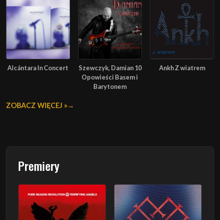
Alcántara In Concert
Szewczyk, Damian 10
Ankh Z wiatrem
Opowieści Basem i
Barytonem
ZOBACZ WIĘCEJ »
Premiery