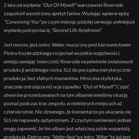
2 lata od wydania
"Out Of Myself"
warszawski Riverside
zaspokoił wyostrzony apetyt fanów. Wydając wpierw epkę
"Conceiving You"
po czym miesiąc później serwując pełniejsze
wydanie pod postacią
"Second Life Syndrome".
Jest mocno, jest ostro. Walec muzyczny pod kierownictwem
Piotra Kozieradzkiego rozjechał wszelkie wątpliwości,
umiejscawiając twórczość Riverside na peletonie światowych
produkcji ambitnego rocka. SLS do porządna merytorycznie
produkcja, bez słabych momentów. Mroczna stylistyka,
znacznie ostrzejsza niż w przypadku
"Out of Myself".
Część
utworów prezentowanych na tym albumie mieliśmy okazję
poznać podczas tras zespołu, w niektórych miejscach aż
czterokrotnie. Nic dziwnego, że komentarze po ukazaniu się
SLS nie napawały optymizmem. Z czystym sumieniem jednak
mogę zapewnić, że ten album jest właściwą sobie wspaniałą
produkcją. Eletryczny
"Volte-face"
po intro
"After"
to już jest