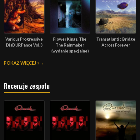
Various Progressive
Flower Kings, The
Transatlantic Bridge
DisDURPance Vol.3
The Rainmaker
Across Forever
(wydanie specjalne)
POKAŻ WIĘCEJ »
Recenzje zespołu