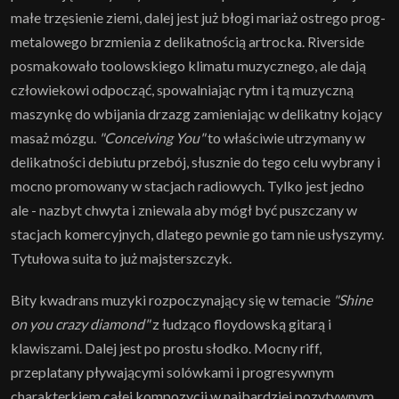
małe trzęsienie ziemi, dalej jest już błogi mariaż ostrego prog-
metalowego brzmienia z delikatnością artrocka. Riverside
posmakowało toolowskiego klimatu muzycznego, ale dają
człowiekowi odpocząć, spowalniając rytm i tą muzyczną
maszynkę do wbijania drzazg zamieniając w delikatny kojący
masaż mózgu.
"Conceiving You"
to właściwie utrzymany w
delikatności debiutu przebój, słusznie do tego celu wybrany i
mocno promowany w stacjach radiowych. Tylko jest jedno
ale - nazbyt chwyta i zniewala aby mógł być puszczany w
stacjach komercyjnych, dlatego pewnie go tam nie usłyszymy.
Tytułowa suita to już majsterszczyk.
Bity kwadrans muzyki rozpoczynający się w temacie
"Shine
on you crazy diamond"
z łudząco floydowską gitarą i
klawiszami. Dalej jest po prostu słodko. Mocny riff,
przeplatany pływającymi solówkami i progresywnym
charakterkiem całej kompozycji w najbardziej pozytywnym