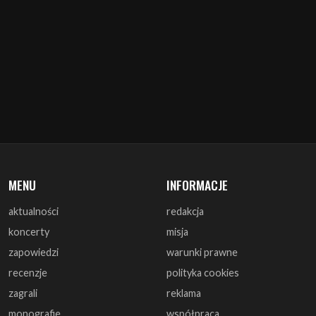
MENU
INFORMACJE
aktualności
redakcja
koncerty
misja
zapowiedzi
warunki prawne
recenzje
polityka cookies
zagrali
reklama
monografie
współpraca
artykuły
kontakt
wywiady