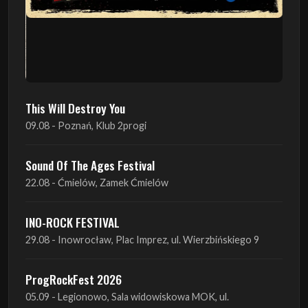
This Will Destroy You
09.08 - Poznań, Klub 2progi
Sound Of The Ages Festival
22.08 - Ćmielów, Zamek Ćmielów
INO-ROCK FESTIVAL
29.08 - Inowrocław, Plac Imprez, ul. Wierzbińskiego 9
ProgRockFest 2026
05.09 - Legionowo, Sala widowiskowa MOK, ul.
Piłsudskiego 41
Antimatter + Sleeping Pulse
09.09 - Poznań, 2Progi