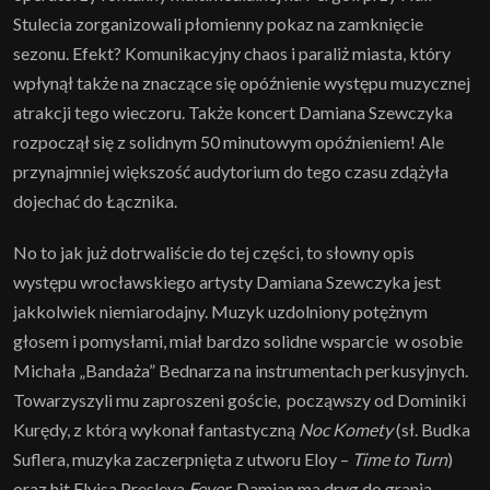
Stulecia zorganizowali płomienny pokaz na zamknięcie
sezonu. Efekt? Komunikacyjny chaos i paraliż miasta, który
wpłynął także na znaczące się opóźnienie występu muzycznej
atrakcji tego wieczoru. Także koncert Damiana Szewczyka
rozpoczął się z solidnym 50 minutowym opóźnieniem! Ale
przynajmniej większość audytorium do tego czasu zdążyła
dojechać do Łącznika.
No to jak już dotrwaliście do tej części, to słowny opis
występu wrocławskiego artysty Damiana Szewczyka jest
jakkolwiek niemiarodajny. Muzyk uzdolniony potężnym
głosem i pomysłami, miał bardzo solidne wsparcie w osobie
Michała „Bandaża” Bednarza na instrumentach perkusyjnych.
Towarzyszyli mu zaproszeni goście, począwszy od Dominiki
Kurędy, z którą wykonał fantastyczną
Noc Komety
(sł. Budka
Suflera, muzyka zaczerpnięta z utworu Eloy –
Time to Turn
)
oraz hit Elvisa Presleya
Fever
. Damian ma dryg do grania