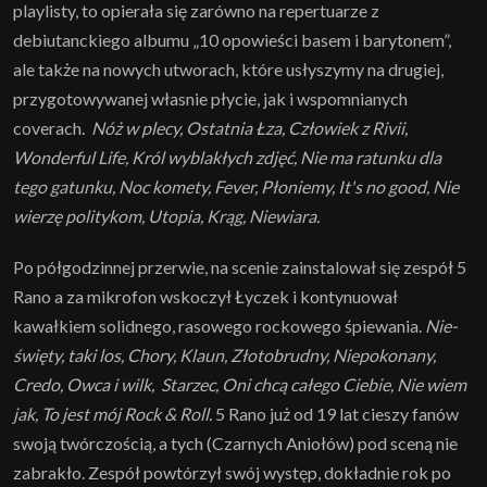
playlisty, to opierała się zarówno na repertuarze z
debiutanckiego albumu „10 opowieści basem i barytonem”,
ale także na nowych utworach, które usłyszymy na drugiej,
przygotowywanej własnie płycie, jak i wspomnianych
coverach.
Nóż w plecy, Ostatnia Łza, Człowiek z Rivii,
Wonderful Life, Król wyblakłych zdjęć, Nie ma ratunku dla
tego gatunku, Noc komety, Fever, Płoniemy, It's no good, Nie
wierzę politykom, Utopia, Krąg, Niewiara.
Po półgodzinnej przerwie, na scenie zainstalował się zespół 5
Rano a za mikrofon wskoczył Łyczek i kontynuował
kawałkiem solidnego, rasowego rockowego śpiewania.
Nie-
święty, taki los, Chory, Klaun, Złotobrudny, Niepokonany,
Credo, Owca i wilk, Starzec, Oni chcą całego Ciebie, Nie wiem
jak, To jest mój Rock & Roll.
5 Rano już od 19 lat cieszy fanów
swoją twórczością, a tych (Czarnych Aniołów) pod sceną nie
zabrakło. Zespół powtórzył swój występ, dokładnie rok po