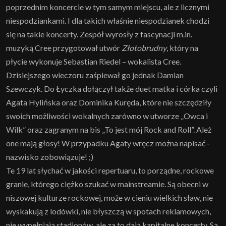
poprzednim koncercie w tym samym miejscu, ale z licznymi
niespodziankami. I dla takich właśnie niespodzianek chodzi
się na takie koncerty. Zespół wyrosły z fascynacji m.in.
muzyką Cree przygotował utwór
Złotobrudny
, który na
płycie wykonuje Sebastian Riedel – wokalista Cree.
Dzisiejszego wieczoru zaśpiewał go jednak Damian
Szewczyk. Do Łyczka dołączył także duet matka i córka czyli
Agata Hylińska oraz Dominika Kuręda, które nie szczędziły
swoich możliwości wokalnych zarówno w utworze „Owca i
Wilk” oraz zagranym na bis „To jest mój Rock and Roll”. Ależ
one mają głosy! W przypadku Agaty wręcz można napisać -
nazwisko zobowiązuje! ;)
Te 19 lat słychać w jakości repertuaru, to porządne, rockowe
granie, którego ciężko szukać w mainstreamie. Są obecni w
niszowej kulturze rockowej, może w cieniu wielkich sław, nie
wyskakują z lodówki, nie błyszczą w spotach reklamowych,
nie wypełniają stadionów, ale za to dają kapitalne koncerty. Są