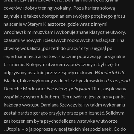
coverów i dobry trening wokalny. Poza karierą solową
zajmuje się także udostępnianiem swojego potężnego głosu
na scenie w Starym Klasztorze, gdzie wraz z innymi
wrocławskimi muzykami wykonuje znane klasyczne utwory,
czasami w nowych i ciekawych rockowych aranżacjach. I na
chwilkę wokalista „poszedł do pracy” czyli sięgnął po
repertuar innych artystów, znacznie poprawiając oryginalne
brzmienie. Kolejnym utworem zapożyczonym był często
odgrywany ostatnio przez zespoły rockowe
Wonderful Life
Blacka, także wykonany w duecie z Łyczkowskim
It’s no good
Depeche Mode oraz
Nie wierzę politykom
Tiltu, zaśpiewany
wspólnie z synem Jakubem. Ten utwór to jest żelazny punkt
każdego występu Damiana Szewczyka i w takim wykonaniu
został bardzo gorąco przyjęty przez publiczność. Solidnym
zaskoczeniem była psychodeliczna wstawka w utworze
„Utopia” – o ja poproszę więcej takich niespodzianek! Co do