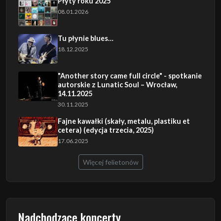
Płyty roku 2025
08.01.2026
Tu płynie blues…
18.12.2025
"Another story came full circle" - spotkanie
autorskie z Lunatic Soul – Wrocław,
14.11.2025
30.11.2025
Fajne kawałki (skały, metalu, plastiku et
cetera) (edycja trzecia, 2025)
17.06.2025
Więcej felietonów
Nadchodzące koncerty