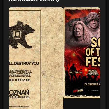
Poprzedni
Następn
This Will Destroy You