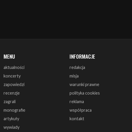
MENU
INFORMACJE
aktualności
redakcja
koncerty
misja
zapowiedzi
warunki prawne
recenzje
polityka cookies
zagrali
reklama
monografie
współpraca
artykuły
kontakt
wywiady
DOŁĄCZ DO NAS