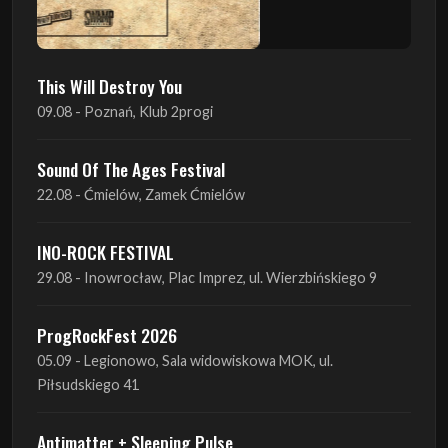
09.08 - Poznań, Klub 2progi
Sound Of The Ages Festival
22.08 - Ćmielów, Zamek Ćmielów
INO-ROCK FESTIVAL
29.08 - Inowrocław, Plac Imprez, ul. Wierzbińskiego 9
ProgRockFest 2026
05.09 - Legionowo, Sala widowiskowa MOK, ul.
Piłsudskiego 41
Antimatter + Sleeping Pulse
09.09 - Poznań, 2Progi
Amelia Tokarska - Celtic Tales Quartet