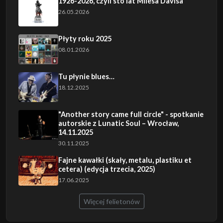
1926-2026, czyli sto lat Milesa Davisa
26.05.2026
Płyty roku 2025
08.01.2026
Tu płynie blues…
18.12.2025
"Another story came full circle" - spotkanie
autorskie z Lunatic Soul – Wrocław,
14.11.2025
30.11.2025
Fajne kawałki (skały, metalu, plastiku et
cetera) (edycja trzecia, 2025)
17.06.2025
Więcej felietonów