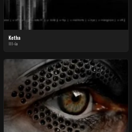
Ketha
III-ia