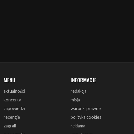
MENU
INFORMACJE
aktualności
redakcja
koncerty
misja
zapowiedzi
warunki prawne
recenzje
polityka cookies
zagrali
reklama
monografie
współpraca
artykuły
kontakt
wywiady