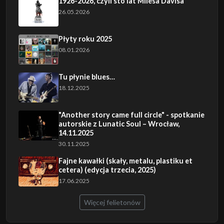
1926-2026, czyli sto lat Milesa Davisa
26.05.2026
Płyty roku 2025
08.01.2026
Tu płynie blues…
18.12.2025
"Another story came full circle" - spotkanie
autorskie z Lunatic Soul – Wrocław,
14.11.2025
30.11.2025
Fajne kawałki (skały, metalu, plastiku et
cetera) (edycja trzecia, 2025)
17.06.2025
Więcej felietonów