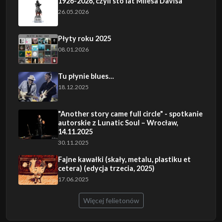
1926-2026, czyli sto lat Milesa Davisa
26.05.2026
Płyty roku 2025
08.01.2026
Tu płynie blues…
18.12.2025
"Another story came full circle" - spotkanie
autorskie z Lunatic Soul – Wrocław,
14.11.2025
30.11.2025
Fajne kawałki (skały, metalu, plastiku et
cetera) (edycja trzecia, 2025)
17.06.2025
Więcej felietonów