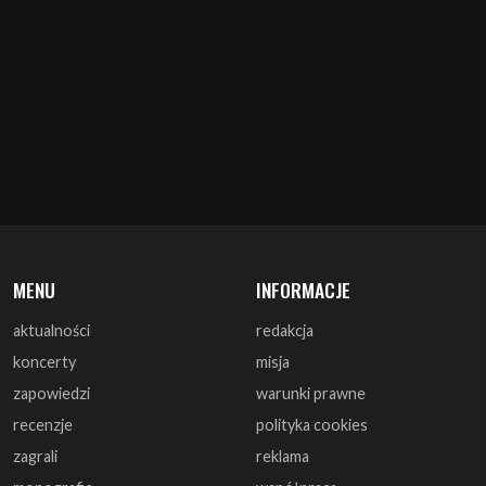
MENU
INFORMACJE
aktualności
redakcja
koncerty
misja
zapowiedzi
warunki prawne
recenzje
polityka cookies
zagrali
reklama
monografie
współpraca
artykuły
kontakt
wywiady