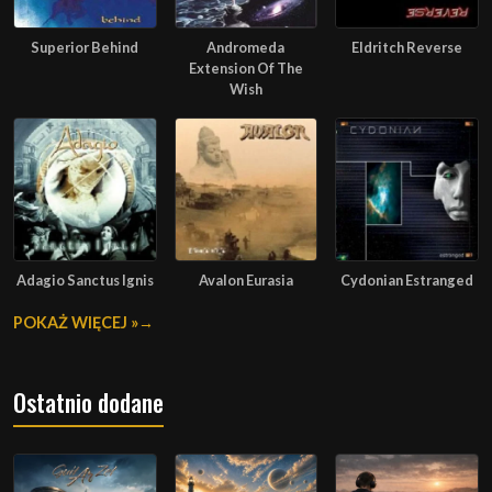
Superior Behind
Andromeda
Eldritch Reverse
Extension Of The
Wish
Adagio Sanctus Ignis
Avalon Eurasia
Cydonian Estranged
POKAŻ WIĘCEJ »
Ostatnio dodane