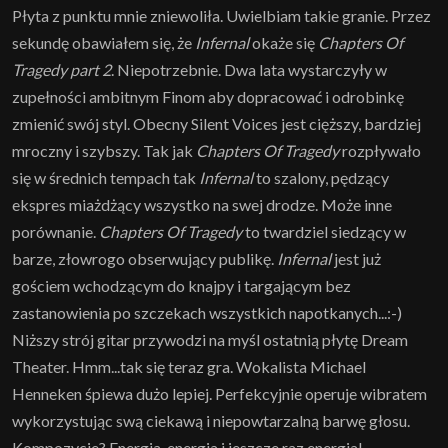
Płyta z punktu mnie zniewoliła. Uwielbiam takie granie. Przez
sekundę obawiałem się, że
Infernal
okaże się
Chapters Of
Tragedy part 2
. Niepotrzebnie. Dwa lata wystarczyły w
zupełności ambitnym Finom aby dopracować i odrobinkę
zmienić swój styl. Obecny Silent Voices jest cięższy, bardziej
mroczny i szybszy. Tak jak
Chapters Of Tragedy
rozpływało
się w średnich tempach tak
Infernal
to szalony, pędzący
ekspres miażdżący wszystko na swej drodze. Może inne
porównanie.
Chapters Of Tragedy
to twardziel siedzący w
barze, złowrogo obserwujący publikę.
Infernal
jest już
gościem wchodzącym do knajpy i targającym bez
zastanowienia po szczekach wszystkich napotkanych...:-)
Niższy strój gitar przywodzi na myśl ostatnią płytę Dream
Theater. Hmm...tak się teraz gra. Wokalista Michael
Henneken śpiewa dużo lepiej. Perfekcyjnie operuje wibratem
wykorzystując swą ciekawą i niepowtarzalną barwę głosu.
Kompozycje? Energia, energia i jeszcze raz energia!