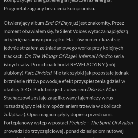
Progmetal zagrany bez cienia kompromisu.
Otwierający album
End Of Days
już jest znakomity. Przez
moment obawiałem się, że Silent Voices wytacza najcięższą
artylerię na samym początku. Ha.....ów numer okazał się
jedynie strzałem ze śniadaniowego worka przy kolejnych
trackach.
On The Windgs Of Rage
i
Infernal Mind
to seria
istnych salw. Po nich nadchodzi REWELACYJNY (mój
ulubiony)
Fate Divided
. Nie tak szybki jak pozostałe jednak
brzmienie riffów powoduje efekt przyspieszenia gdzieś w
okolicy 3-4G. Podobnie jest z utworem
Disease: Man
.
Słuchaczowi zostaje zaaplikowany tajemniczy wirus
rozsadzający z lekkim opóźnieniem trzewia w okolicach
żołądka:-). Opus magnum płyty dopiero przed nami.
Fortepianowy wstęp w postaci
Prelude – The Spirit Of Avalon
prowadzi do trzyczęściowej , ponad dziesięciominutowej