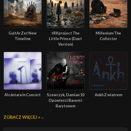
GuitAr Zet New
tRKproject The
Millenium The
Timeline
Little Prince (Duet
Collector
Version)
Alcántara In Concert
Szewczyk, Damian 10
Ankh Z wiatrem
Opowieści Basem i
Barytonem
ZOBACZ WIĘCEJ »