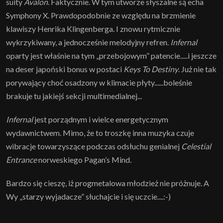
suity
Avalon
. Faktycznie. W tym utworze słyszalne są echa
Symphony X. Prawdopodobnie ze względu na brzmienie
klawiszy Henrika Klingenberga. I znowu rytmicznie
wykrzykiwany, a jednocześnie melodyjny refren.
Infernal
oparty jest właśnie na tym „przebojowym” patencie.....i jeszcze
na deser japoński bonus w postaci
Keys To Destiny
. Już nie tak
porywający choć osadzony w klimacie płyty......boleśnie
brakuje tu jakiejś sekcji multimedialnej...
Infernal
jest porządnym i wielce energetycznym
wydawnictwem. Mimo, że to troszkę inna muzyka czuje
wibracje towarzyszące podczas odsłuchu genialnej
Celestial
Entrance
norweskiego Pagan’s Mind.
Bardzo się cieszę, iż progmetalowa młodzież nie próżnuje. A
Wy „starzy wyjadacze” słuchajcie i się uczcie....:-)