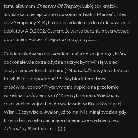
temu albumem
Chapters Of Tragedy
. Lubię ten krążek.
Stylistyka ocierająca się o dokonania Teatru Marzeń, Tiles
oraz Symphony X. Był to moim zdaniem jeden z ciekawszych
debiutów A.D.2002. Czułem, że warto bacznie obserwować
obóz Silent Voices. Z tego coś mogło być.........
Całkiem niedawno otrzymałem maila od znajomego, który
doskonale wie co założyć na haczyk bym wił się w sieci
niczym zniewolone trofeum:-). Napisał....”Nowy Silent Voices –
to MUSI ci się spodobać!!!!”. Szybka internetowa
prasówka...coooo? Płyta wyjdzie dopiero na przełomie
września i października ??? Nie wytrzymam. Wiedziony
przeczuciem zajrzałem do wydawnictw Kraju Kwitnącej
Wiśni. Oczywiście. Avalon już to ma. Nie minął tydzień gdy
trzymałem w ręku pachnące i tajemnicze wydawnictwo
Infernal
by Silent Voices:-)))))