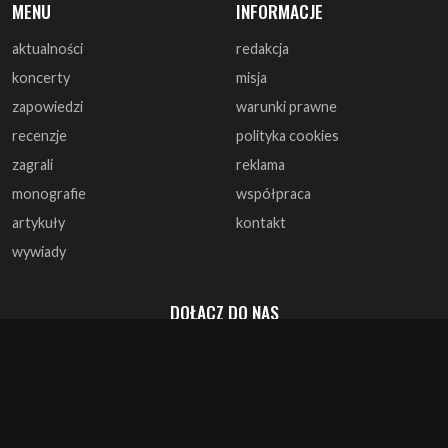
MENU
INFORMACJE
aktualności
redakcja
koncerty
misja
zapowiedzi
warunki prawne
recenzje
polityka cookies
zagrali
reklama
monografie
współpraca
artykuły
kontakt
wywiady
DOŁĄCZ DO NAS
© 1997 - 2025 ArtRock.pl - Wszelkie prawa zastrzeżone.