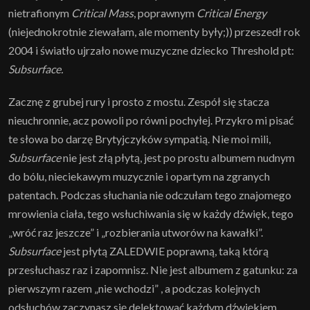
nietrafionym
Critical Mass
, poprawnym
Critical Energy
(niejednokrotnie ziewałam, ale momenty były;)) przeszedł rok
2004 i światło ujrzało nowe muzyczne dziecko Threshold pt:
Subsurface.
Zacznę z grubej rury i prosto z mostu. Zespół się stacza
nieuchronnie, acz powoli po równi pochyłej. Przykro mi pisać
te słowa bo darzę Brytyjczyków sympatią. Nie moi mili,
Subsurface
nie jest złą płytą, jest po prostu albumem nudnym
do bólu, nieciekawym muzycznie i opartym na zgranych
patentach. Podczas słuchania nie odczułam tego znajomego
mrowienia ciała, tego wsłuchiwania się w każdy dźwięk, tego
„wróć raz jeszcze” i „rozbierania utworów na kawałki”.
Subsurface
jest płytą ZALEDWIE poprawną, taką którą
przesłuchasz raz i zapomnisz. Nie jest albumem z gatunku: za
pierwszym razem „nie wchodzi” , a podczas kolejnych
odsłuchów zaczynasz się delektować każdym dźwiękiem,