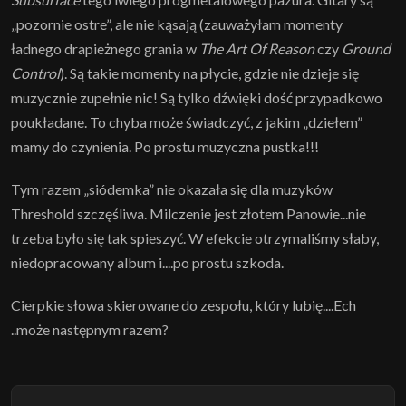
„pozornie ostre”, ale nie kąsają (zauważyłam momenty
ładnego drapieżnego grania w
The Art Of Reason
czy
Ground
Control
). Są takie momenty na płycie, gdzie nie dzieje się
muzycznie zupełnie nic! Są tylko dźwięki dość przypadkowo
poukładane. To chyba może świadczyć, z jakim „dziełem”
mamy do czynienia. Po prostu muzyczna pustka!!!
Tym razem „siódemka” nie okazała się dla muzyków
Threshold szczęśliwa. Milczenie jest złotem Panowie...nie
trzeba było się tak spieszyć. W efekcie otrzymaliśmy słaby,
niedopracowany album i....po prostu szkoda.
Cierpkie słowa skierowane do zespołu, który lubię....Ech
..może następnym razem?