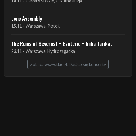
14.11 - Piekary Śląskie, OK Andaluzja
Lone Assembly
15.11 - Warszawa, Potok
The Ruins of Beverast + Esoteric + Imha Tarikat
23.11 - Warszawa, Hydrozagadka
Zobacz wszystkie zbliżające się koncerty