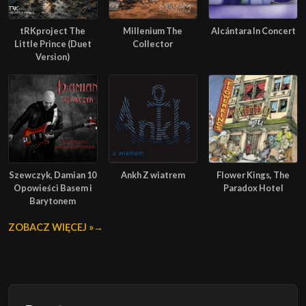
tRKproject The
Millenium The
Alcántara In Concert
Little Prince (Duet
Collector
Version)
Szewczyk, Damian 10
Ankh Z wiatrem
Flower Kings, The
Opowieści Basem i
Paradox Hotel
Barytonem
ZOBACZ WIĘCEJ »