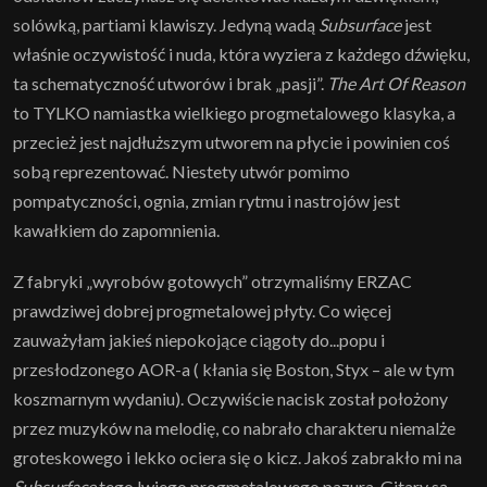
solówką, partiami klawiszy. Jedyną wadą
Subsurface
jest
właśnie oczywistość i nuda, która wyziera z każdego dźwięku,
ta schematyczność utworów i brak „pasji”.
The Art Of Reason
to TYLKO namiastka wielkiego progmetalowego klasyka, a
przecież jest najdłuższym utworem na płycie i powinien coś
sobą reprezentować. Niestety utwór pomimo
pompatyczności, ognia, zmian rytmu i nastrojów jest
kawałkiem do zapomnienia.
Z fabryki „wyrobów gotowych” otrzymaliśmy ERZAC
prawdziwej dobrej progmetalowej płyty. Co więcej
zauważyłam jakieś niepokojące ciągoty do...popu i
przesłodzonego AOR-a ( kłania się Boston, Styx – ale w tym
koszmarnym wydaniu). Oczywiście nacisk został położony
przez muzyków na melodię, co nabrało charakteru niemalże
groteskowego i lekko ociera się o kicz. Jakoś zabrakło mi na
Subsurface
tego lwiego progmetalowego pazura. Gitary są