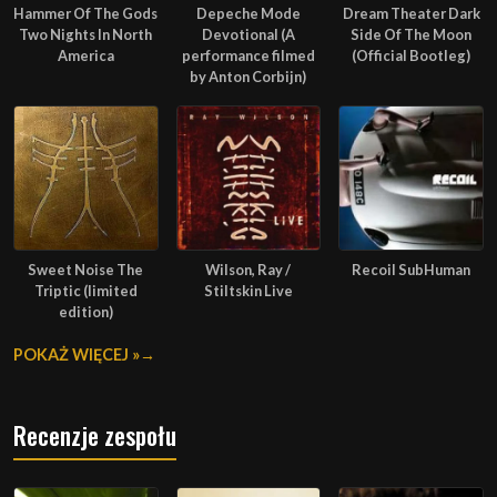
Hammer Of The Gods
Depeche Mode
Dream Theater Dark
Two Nights In North
Devotional (A
Side Of The Moon
America
performance filmed
(Official Bootleg)
by Anton Corbijn)
Sweet Noise The
Wilson, Ray /
Recoil SubHuman
Triptic (limited
Stiltskin Live
edition)
POKAŻ WIĘCEJ »
Recenzje zespołu