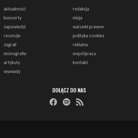
aktualności
redakcja
koncerty
misja
zapowiedzi
warunki prawne
recenzje
polityka cookies
zagrali
reklama
monografie
współpraca
artykuły
kontakt
wywiady
DOŁĄCZ DO NAS
© 1997 - 2025 ArtRock.pl - Wszelkie prawa zastrzeżone.