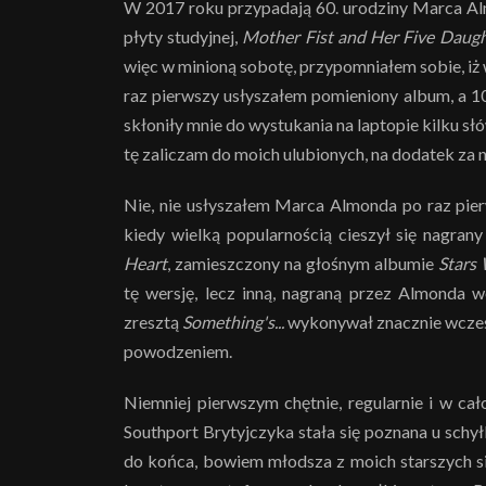
W 2017 roku przypadają 60. urodziny Marca Almo
płyty studyjnej,
Mother Fist and Her Five Daugh
więc w minioną sobotę, przypomniałem sobie, iż 
raz pierwszy usłyszałem pomieniony album, a 1
skłoniły mnie do wystukania na laptopie kilku sł
tę zaliczam do moich ulubionych, na dodatek za na
Nie, nie usłyszałem Marca Almonda po raz pier
kiedy wielką popularnością cieszył się nagran
Heart
, zamieszczony na głośnym albumie
Stars
tę wersję, lecz inną, nagraną przez Almonda
zresztą
Something's...
wykonywał znacznie wcześni
powodzeniem.
Niemniej pierwszym chętnie, regularnie i w c
Southport Brytyjczyka stała się poznana u schył
do końca, bowiem młodsza z moich starszych si