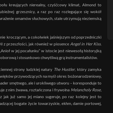
połu kreujących nierealny, czyśćcowy klimat, Almond to
ubieżnej grzesznicy, a raz po raz rozlegające się wokół
ą wrażenie omamów słuchowych, stale utrzymują nieziemską
nie kroczącym, a cokolwiek jaśniejszym od poprzedniczki
l z przeszłości, jak również w piosence
Angel in Her Kiss
.
„Anioł w jej pocałunku” w istocie jest niewesołą historyjką
doborową i stosunkowo chwytliwą grą instrumentalistów.
iemnej strony ludzkiej natury
The Hustler
, który zamyka
 dźwięków przywodzących na myśl okres bożonarodzeniowy,
 nader smętnego, ale i urokliwego utworu – koresponduje to
uje z nim żwawa, roztańczona i frywolna
Melancholy Rose
,
 jak już samo jej miano sugeruje, po raz kolejny jest to
adzącej bogate życie towarzyskie, ekhm, damie portowej,