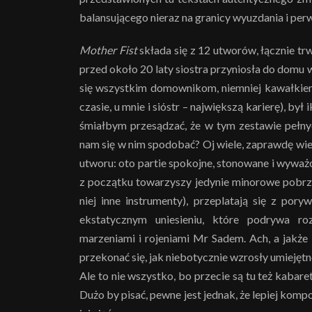
balansującego nieraz na granicy wyuzdania i per
Mother Fist
składa się z 12 utworów, łącznie tr
przed około 20 laty siostra przyniosła do domu
się wszystkim domownikom, niemniej kawałkiem,
czasie, u mnie i sióstr – największą karierę), był
śmiałbym przesądzać, że w tym zestawie pełny
nam się w nim spodobać? Oj wiele, zaprawdę wie
utworu: oto partie spokojne, stonowane i wyw
z początku towarzyszy jedynie minorowe pobrzę
niej inne instrumenty), przeplatają się z por
ekstatycznym uniesieniu, które podrywa 
marzeniami i rojeniami Mr Sadem. Ach, a jakże
przekonać się, jak niebotycznie wzrosły umiejęt
Ale to nie wszystko, bo przecie są tu też kabar
Dużo by pisać, pewne jest jednak, że lepiej ko