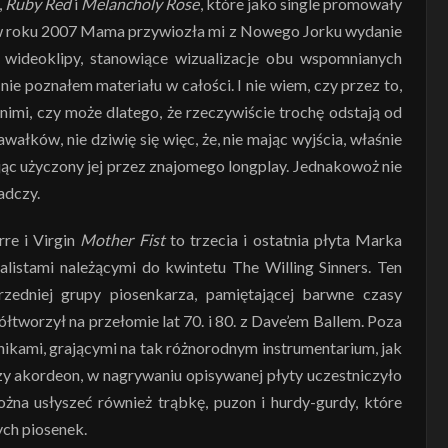
,
Ruby Red
i
Melancholy Rose
, które jako single promowały
dy w roku 2007 Mama przywiozła mi z Nowego Jorku wydanie
 wideoklipy, stanowiące wizualizacje obu wspomnianych
ie poznałem materiału w całości. I nie wiem, czy przez to,
z nimi, czy może dlatego, że rzeczywiście trochę odstają od
kawałków, nie dziwię się więc, że, nie mając wyjścia, właśnie
ając użyczony jej przez znajomego longplay. Jednakowoż nie
adczy.
re i Virgin
Mother Fist
to trzecia i ostatnia płyta Marka
listami należącymi do kwintetu The Willing Sinners. Ten
dniej grupy piosenkarza, pamiętającej barwne czasy
tworzył na przełomie lat 70. i 80. z Dave’em Ballem. Poza
kami, grającymi na tak różnorodnym instrumentarium, jak
zy akordeon, w nagrywaniu opisywanej płyty uczestniczyło
żna usłyszeć również trąbkę, puzon i hurdy-gurdy, które
ch piosenek.