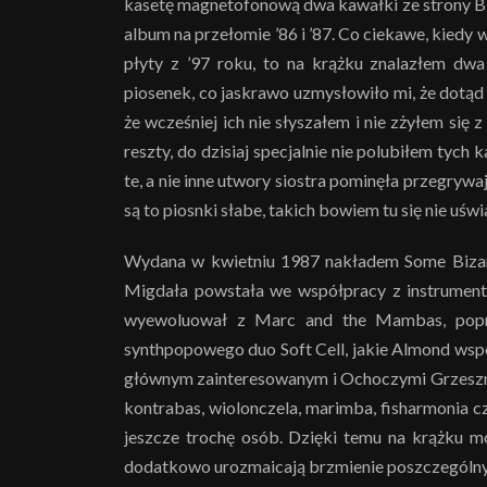
kasetę magnetofonową dwa kawałki ze strony B
album na przełomie ’86 i ’87. Co ciekawe, kie
płyty z ’97 roku, to na krążku znalazłem dwa
piosenek, co jaskrawo uzmysłowiło mi, że dotąd n
że wcześniej ich nie słyszałem i nie zżyłem się 
reszty, do dzisiaj specjalnie nie polubiłem tych 
te, a nie inne utwory siostra pominęła przegryw
są to piosnki słabe, takich bowiem tu się nie uświ
Wydana w kwietniu 1987 nakładem Some Bizar
Migdała powstała we współpracy z instrumenta
wyewoluował z Marc and the Mambas, poprze
synthpopowego duo Soft Cell, jakie Almond współ
głównym zainteresowanym i Ochoczymi Grzeszni
kontrabas, wiolonczela, marimba, fisharmonia c
jeszcze trochę osób. Dzięki temu na krążku mo
dodatkowo urozmaicają brzmienie poszczególny