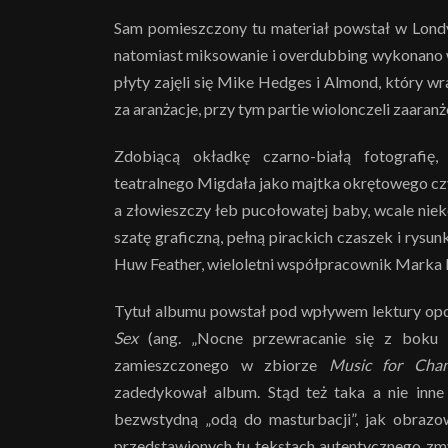
Sam pomieszczony tu materiał powstał w Londy
natomiast miksowanie i overdubbing wykonano 
płyty zajęli się Mike Hedges i Almond, który wr
za aranżacje, przy tym partie wiolonczeli zaara
Zdobiącą okładkę czarno-białą fotografię
teatralnego Migdała jako majtka okrętowego czy 
a złowieszczy łeb pucołowatej baby, wcale nie
szatę graficzną, pełną pirackich czaszek i r
Huw Feather, wieloletni współpracownik Marka
Tytuł albumu powstał pod wpływem lektury op
Sex
(ang. „Nocne przewracanie się z boku na
zamieszczonego w zbiorze
Music for Cha
zadedykował album. Stąd też taka a nie inne
bezwstydną „odą do masturbacji”, jak obrazo
przedstawionych tu tekstach autentycznego zm