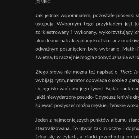
jej ująć.
Jak jednak wspomniałem, pozostałe piosenki s
ustępują. Wybornym tego przykładem jest już
zorkiestrowany i wykonany, wykorzystujący ch
akordeonu, uatrakcyjniony krótkim, acz urodziw
odważnym posunięciem było wybranie „Matki Pię
świetna, to raczej nie mogła zdobyć uznania wśr
Złego słowa nie można też napisać o
There Is
wybijają rytm, narrator opowiada o sobie z pers
się ogniskować cały jego żywot. Będąc sanktuari
jakiś niewydarzony pseudo-Odyseusz leniwie dry
śpiewać, posłyszeć można męskie i żeńskie wokal
Jeden z najmocniejszych punktów albumu stan
steatralizowana. To utwór tak mroczny i dojmu
ścina się w żyłach, a ciarki przechodzą po 