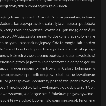
wersji erotyzmu o konotacjach gejowskich.
wających nieco ponad 50 minut. Dobrze pamiętam, że kiedy
 wiadomą kasetę, wprawdzie cała płyta z miejsca spodobała
 który zrobił największe wrażenie (i, jak mogę ocenić po
 ikarowy
Mr Sad
. Zaiste, numer to doskonały, aczkolwiek nie
ch artyzmu piosenek najlepszy. Cóż to mogło tak bardzo
le. Sekret tkwi bodaj przede wszystkim w konstrukcji tego
ażone, w których wywołującemu pogłos, smutnemu wokalowi
kwianie gitary (a potem i niepostrzeżenie dołączające do
ywającymi uderzeniami orkiestrowymi. Całość kulminuje w
rozemocjonowanego odbiorcę w ślad za uskrzydlonym
 tu Migdał śpiewa! Wystarczy poznać ten jeden utwór, by
ności i możliwości wokalne wykonawcy od debiutu Soft Cell.
etowe wstawki, wieńczące pieśń żałośliwe pogwizdywanie...
mpozycję tę wysłuchać, bowiem słowami nie sposób fenomenu