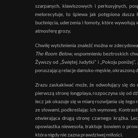
szarpanych, klawiszowych i perkusyjnych, pos
melorecytuje, to śpiewa jak potępiona dusza l
buchnięcia, uderzenia i łomoty, które wywołuj
atmosferę grozy.
Chwilę wytchnienia znaleźć można w zdecydowa
The Room Below
, wspomnieniu beztroskich chwi
Żywszy od „Świętej Judytki” i „Pokoju poniżej”, 
poruszającą relacje damsko-męskie, okraszoną 
Zrazu zaskakiwać może, że odwołujący się do c
pierwszą stronę longplaya, rozpoczyna się od
lecz jak okazuje się w miarę rozwijania się tego
ze słowami, podkreślając ich wymowę. Kontrast
otwierająca drugą stronę czarnego krążka. Lecz
opowiastka niewesoła, traktuje bowiem o prow
która nigdy nie zazna prawdziwej miłości.