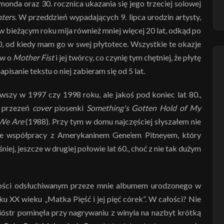
nda oraz 30. rocznica ukazania się jego trzeciej solowej
ters
. W przeddzień wypadających 9. lipca urodzin artysty,
w bieżącym roku mija również mniej więcej 20 lat, odkąd po
0, od kiedy mam go w swej płytotece. Wszystkie te okazje
ów o
Mother Fist
i jej twórcy, co czynię tym chętniej, że płytę
pisanie tekstu o niej zabieram się od 5 lat.
wszy w 1997 czy 1998 roku, ale jakoś pod koniec lat 80.,
y przezeń
cover
piosenki
Something's Gotten Hold of My
 We Are
(1988). Przy tym w domu najczęściej słyszałem nie
 we współpracy z Amerykaninem Gene’em Pitneyem, który
ej, jeszcze w drugiej połowie lat 60., choć z nie tak dużym
ałości odsłuchiwanym przeze mnie albumem urodzonego w
ku XX wieku „Matka Pięść i jej pięć córek”. W całości? Nie
óstr pominęła przy nagrywaniu z winyla na nazbyt krótką