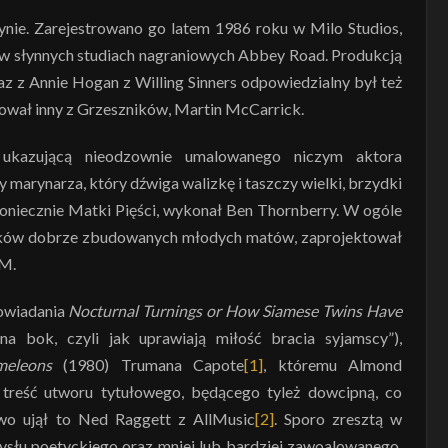
nie. Zarejestrowano go latem 1986 roku w Milo Studios,
w słynnych studiach nagraniowych Abbey Road. Produkcją
az z Annie Hogan z Willing Sinners odpowiedzialny był też
nżował inny z Grzeszników, Martin McCarrick.
, ukazującą nieodzownie umalowanego niczym aktora
marynarza, który dźwiga walizkę i taszczy wielki, brzydki
koniecznie Matki Pięści, wykonał Ben Thornberry. W ogóle
ysunków dobrze zbudowanych młodych matów, zaprojektował
 M.
owiadania
Nocturnal Turnings or How Siamese Twins Have
 bok, czyli jak uprawiają miłość bracia syjamscy”),
meleons
(1980) Trumana Capote
[1]
, któremu Almond
 treść utworu tytułowego, będącego tyleż dowcipną, co
wo ujął to Ned Raggett z AllMusic
[2]
. Sporo zresztą w
ysłu poetyckiego oraz mniej lub bardziej zawoalowanego,