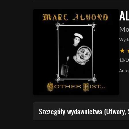
A
Mo
Wyda
10/1
Auto
Szczegóły wydawnictwa (Utwory, 