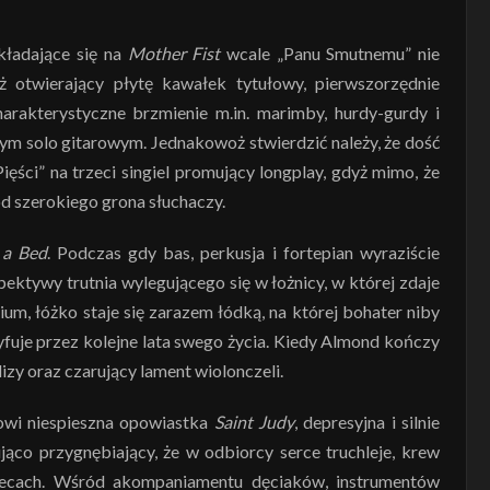
kładające się na
Mother Fist
wcale „Panu Smutnemu” nie
 otwierający płytę kawałek tytułowy, pierwszorzędnie
arakterystyczne brzmienie m.in. marimby, hurdy-gurdy i
ym solo gitarowym. Jednakowoż stwierdzić należy, że dość
ści” na trzeci singiel promujący longplay, gdyż mimo, że
ód szerokiego grona słuchaczy.
 a Bed
. Podczas gdy bas, perkusja i fortepian wyraziście
pektywy trutnia wylegującego się w łożnicy, w której zdaje
um, łóżko staje się zarazem łódką, na której bohater niby
fuje przez kolejne lata swego życia. Kiedy Almond kończy
izy oraz czarujący lament wiolonczeli.
owi niespieszna opowiastka
Saint Judy
, depresyjna i silnie
jąco przygnębiający, że w odbiorcy serce truchleje, krew
plecach. Wśród akompaniamentu dęciaków, instrumentów