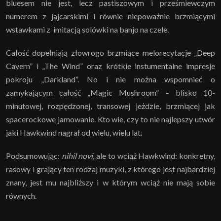
bluesem nie jest, lecz pastiszowym i prześmiewczym
numerem z jajcarskimi i równie niepoważnie brzmiącymi
wstawkami z imitacją solówki na banjo na czele.
Całość dopełniają złowrogo brzmiące melorecytacje „Deep
Cavern” i „The Wind” oraz krótkie instumentalne impresje
pokroju „Darkland”. No i nie można wspomnieć o
zamykającym całość „Magic Mushroom” – blisko 10-
minutowej, rozpędzonej, transowej jeżdzie, brzmiącej jak
spacerockowe jamowanie. Kto wie, czy to nie najlepszy utwór
jaki Hawkwind nagrał od wielu, wielu lat.
Podsumowując:
nihil novi
, ale to wciąż Hawkwind: konkretny,
rasowy i grający ten rodzaj muzyki, z którego jest najbardziej
znany, jest mu najbliższy i w którym wciąż nie mają sobie
równych.