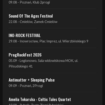
INO-ROCK FESTIVAL
29.08 - Inowrocław, Plac Imprez, ul. Wierzbińskiego 9
ProgRockFest 2026
05.09 - Legionowo, Sala widowiskowa MOK, ul.
Piłsudskiego 41
Antimatter + Sleeping Pulse
09.09 - Poznań, 2Progi
Amelia Tokarska - Celtic Tales Quartet
10.09 - Rybnik, Teatr Ziemi Rybnickiej
Antimatter + Sleeping Pulse
10.09 - Gdańsk, Drizzly Grizzly