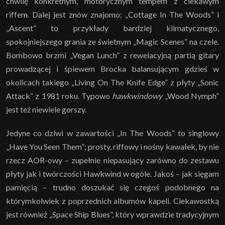
chwilę konkretnym, motorycznym tempem z ciekawym
riffem. Dalej jest znów znajomo; „Cottage In The Woods” i
„Ascent” to przykłady bardziej klimatycznego,
spokojniejszego grania ze świetnym „Magic Scenes” na czele.
Bombowo brzmi „Vegan Lunch” z rewelacyjną partią gitary
prowadzącej i śpiewem Brocka balansującym gdzieś w
okolicach takiego „Living On The Knife Edge” z płyty „Sonic
Attack” z 1981 roku. Typowo
hawkwindowy
„Wood Nymph”
jest też niewiele gorszy.
Jedyne co dziwi w zawartości „In The Woods” to singlowy
„Have You Seen Them”; prosty, riffowy i nośny kawałek, by nie
rzecz AOR-owy – zupełnie niepasujący zarówno do zestawu
płyty jak i twórczości Hawkwind w ogóle. Jakoś – jak sięgam
pamięcią – trudno doszukać się czegoś podobnego na
którymkolwiek z poprzednich albumów kapeli. Ciekawostką
jest również „Space Ship Blues”, który wprawdzie tradycyjnym