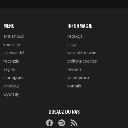
aktualności
redakcja
koncerty
misja
zapowiedzi
warunki prawne
recenzje
polityka cookies
zagrali
reklama
monografie
współpraca
artykuły
kontakt
wywiady
DOŁĄCZ DO NAS
© 1997 - 2025 ArtRock.pl - Wszelkie prawa zastrzeżone.