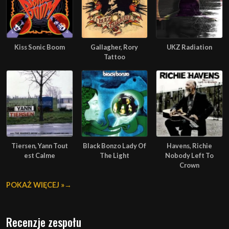
Kiss Sonic Boom
Gallagher, Rory
UKZ Radiation
Tattoo
Tiersen, Yann Tout
Black Bonzo Lady Of
Havens, Richie
est Calme
The Light
Nobody Left To
Crown
POKAŻ WIĘCEJ »
Recenzje zespołu