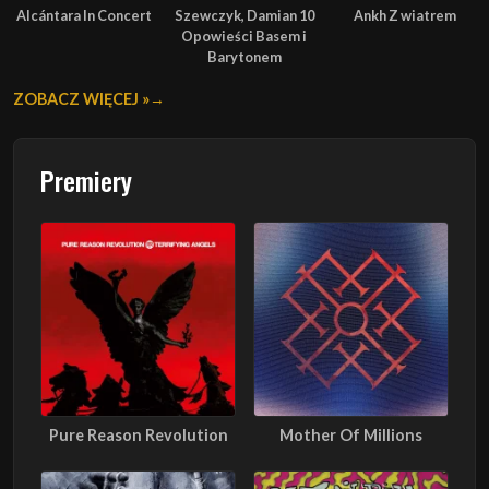
Alcántara In Concert
Szewczyk, Damian 10
Ankh Z wiatrem
Opowieści Basem i
Barytonem
ZOBACZ WIĘCEJ »
Premiery
Pure Reason Revolution
Mother Of Millions