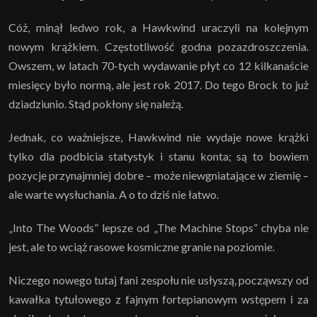
Cóż, minął ledwo rok, a Hawkwind uraczyli na kolejnym
nowym krążkiem. Częstotliwość godna pozazdroszczenia.
Owszem, w latach 70-tych wydawanie płyt co 12 kilkanaście
miesięcy było normą, ale jest rok 2017. Do tego Brock to już
dziadziunio. Stąd pokłony się należą.
Jednak, co ważniejsze, Hawkwind nie wydaje nowe krążki
tylko dla podbicia statystyk i stanu konta; są to bowiem
pozycje przynajmniej dobre – może niewgniatające w ziemię –
ale warte wysłuchania. A o to dziś nie łatwo.
„Into The Woods” lepsze od „The Machine Stops” chyba nie
jest, ale to wciąż rasowe kosmiczne granie na poziomie.
Niczego nowego tutaj fani zespołu nie usłyszą, począwszy od
kawałka tytułowego z fajnym fortepianowym wstępem i za