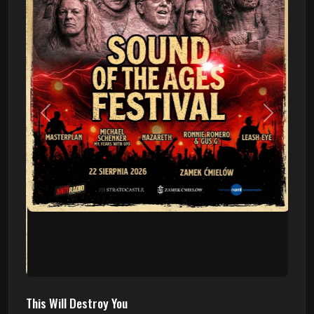
Poprzedni
Następn
This Will Destroy You
09.08 - Poznań, Klub 2progi
Sound Of The Ages Festival
22.08 - Ćmielów, Zamek Ćmielów