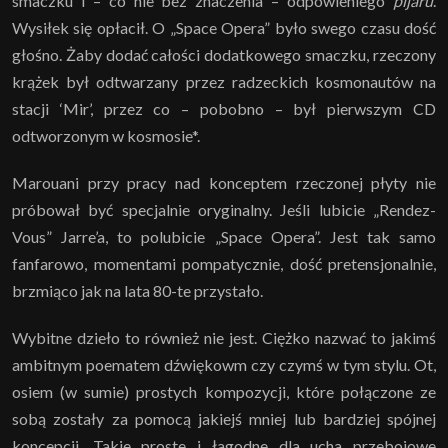
smaczku i – co nie bez znaczenia – odpowieniego
pijaru
.
Wysiłek się opłacił. O „Space Opera” było swego czasu dość
głośno. Żaby dodać całości dodatkowego smaczku, rzeczony
krążek był odtwarzany przez radzeckich kosmonautów na
stacji ‘Mir’, przez co – pobobno – był pierwszym CD
odtworzonym w kosmosie*.
Marouani przy pracy nad konceptem rzeczonej płyty nie
próbował być specjalnie oryginalny. Jeśli lubicie „Rendez-
Vous” Jarre’a, to polubicie „Space Opera”. Jest tak samo
fanfarowo, momentami pompatycznie, dość pretensjonalnie,
brzmiąco jak na lata 80-te przystało.
Wybitne dzieło to również nie jest. Ciężko nazwać to jakimś
ambitnym poematem dźwiękowm czy czymś w tym stylu. Ot,
osiem (w sumie) prostych kompozycji, które połączone ze
sobą zostały za pomocą jakiejś mniej lub bardziej spójnej
koncepcji. Takie proste i łagodne dla ucha przebojowe