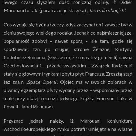
Swego czasu słyszłem dość ironiczną opinię, iż Didier
Marouani to taki (parafrazując klasyka)
„Jarre dla ubogich”.
Coś wydaje się być na rzeczy, gdyż zaczynał on i zawsze był w
cieniu swojego wielkiego rodaka. Jednak co najśmieszniejsze,
popularność zdobył - nawet sporą - nie tam, gdzie się
spodziewał, tzn. po drugiej stronie Żelaznej Kurtyny.
Podobnież Rumunia, (słyszałem, że u nas też go cenili) dawna
Czechosłowacja i - przede wszystkim - Związek Radziecki
stały się głównymi rynkami zbytu płyt Francuza. Zresztą stąd
też znam „Space Opera”. Ojciec ma w swoich zbiorach w
piwnicy egzemplarz płyty wydany przez – wspomniany przez
mnie przy okazji recenzji jedynego krążka Emerson, Lake &
Powell - label Μелодия.
Przyznać jednak należy, iż Marouani koniunkturę
wschodnioeuropejskiego rynku potrafił umiejętnie na własne