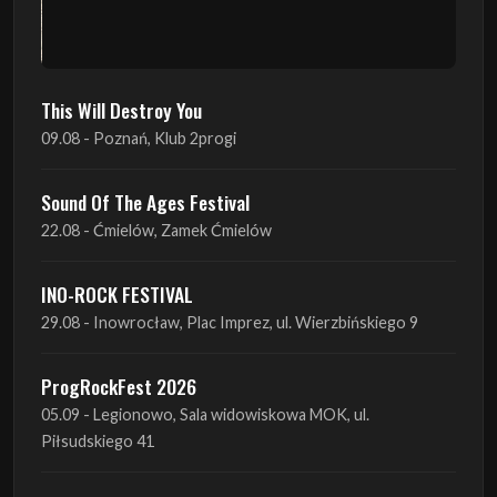
This Will Destroy You
09.08 - Poznań, Klub 2progi
Sound Of The Ages Festival
22.08 - Ćmielów, Zamek Ćmielów
INO-ROCK FESTIVAL
29.08 - Inowrocław, Plac Imprez, ul. Wierzbińskiego 9
ProgRockFest 2026
05.09 - Legionowo, Sala widowiskowa MOK, ul.
Piłsudskiego 41
Antimatter + Sleeping Pulse
09.09 - Poznań, 2Progi
Amelia Tokarska - Celtic Tales Quartet