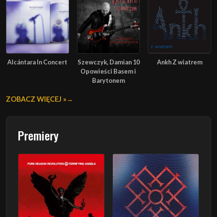
Alcántara In Concert
Szewczyk, Damian 10
Ankh Z wiatrem
Opowieści Basem i
Barytonem
ZOBACZ WIĘCEJ »
Premiery