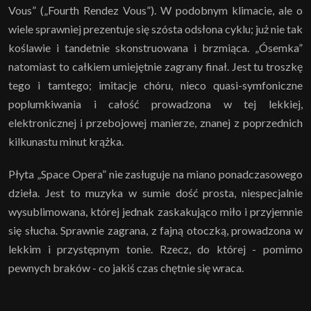
Vous” („Fourth Rendez Vous”). W podobnym klimacie, ale o
wiele sprawniej prezentuje się szósta odsłona cyklu; już nie tak
koślawie i tandetnie skonstruowana i brzmiąca. „Ósemka”
natomiast to całkiem umiejętnie zagrany finał. Jest tu troszkę
tego i tamtego; imitacje chóru, nieco quasi-symfoniczne
poplumkiwania i całość prowadzona w tej lekkiej,
elektronicznej i przebojowej manierze, znanej z poprzednich
kilkunastu minut krążka.
Płyta „Space Opera” nie zasługuje na miano ponadczasowego
dzieła. Jest to muzyka w sumie dość prosta, niespecjalnie
wysublimowana, której jednak zaskakująco miło i przyjemnie
się słucha. Sprawnie zagrana, z fajną otoczką, prowadzona w
lekkim i przystępnym tonie. Rzecz, do której - pomimo
pewnych braków - co jakiś czas chętnie się wraca.