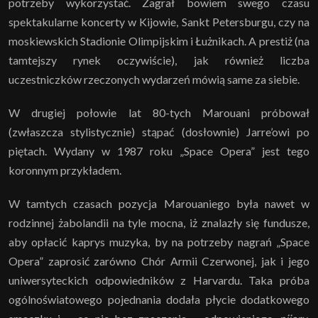
potrzeby wykorzystać. Zagrał bowiem swego czasu
spektakularne koncerty w Kijowie, Sankt Petersburgu, czy na
moskiewskich Stadionie Olimpijskim i Łużnikach. A prestiż (na
tamtejszy rynek oczywiście), jak również liczba
uczestniczków rzeczonych wydarzeń mówią same za siebie.
W drugiej połowie lat 80-tych Marouani próbował
(zwłaszcza stylistycznie) stąpać (dosłownie) Jarre’owi po
piętach. Wydany w 1987 roku „Space Opera” jest tego
koronnym przykładem.
W tamtych czasach pozycja Marouaniego była nawet w
rodzinnej żabolandii na tyle mocna, iż znalazły się fundusze,
aby opłacić kaprys muzyka, by na potrzeby nagrań „Space
Opera” zaprosić zarówno Chór Armii Czerwonej, jak i jego
uniwersyteckich odpowiedników z Harvardu. Taka próba
ogólnoświatowego pojednania dodała płycie dodatkowego