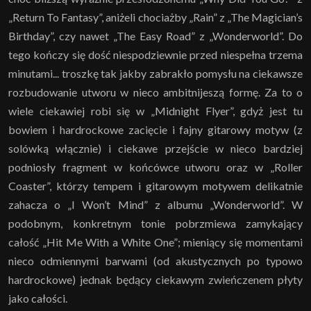
„Return To Fantasy”, aniżeli chociażby „Rain” z „The Magician’s
Birthday”, czy nawet „The Easy Road” z „Wonderworld”. Do
tego kończy się dość niespodziewnie przed niespełna trzema
minutami... troszkę tak jakby zabrakło pomysłu na ciekawsze
rozbudowanie utworu w nieco ambitnijeszą formę. Za to o
wiele ciekawiej robi się w „Midnight Flyer”, gdyż jest tu
bowiem i hardrockowe zacięcie i fajny gitarowy motyw (z
solówką włącznie) i ciekawe przejście w nieco bardziej
podniosły fragment w końcówce utworu oraz w „Roller
Coaster”, którzy tempem i gitarowym motywem delikatnie
zahacza o „I Won’t Mind” z albumu „Wonderworld”. W
podobnym, konkretnym tonie pobrzmiewa zamykający
całość „Hit Me With a White One”; mieniący się momentami
nieco odmiennymi barwami (od akustycznych po typowo
hardrockowe) jednak będący ciekawym zwieńczenem płyty
jako całości.