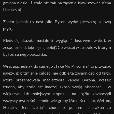
gminna niesie, iż stało się tak na żądanie klawiszowca Kena
Hensley’a).
Zanim jednak to nastąpiło Byron wydał pierwszą solową
płytę.
Kiedy się ukazała musiało to wyglądąć dość wymownie, iż w
zespole nie dzieje się najlepiej*. Co więcej w zespole w którym
był od samego początku.
Wracając jednak do samego „Take No Prisoners” to przyznać
należy, iż brzmienie całości nie odbiega zasadniczo od tego,
które prezentowała macierzysta kapela Byrona. Wszak
trudno, aby stało się inaczej skoro swoją obecność – w
większym, lub mniejszym stopniu – na krążku zaznaczyli
wszyscy ówcześni członkowie grupy (Box, Kerslake, Wetton,
Hensley). Jednakże jeśli chodzi o poziom i charakter co