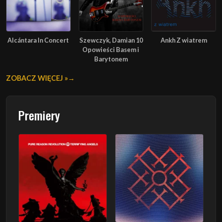
Alcántara In Concert
Szewczyk, Damian 10
Ankh Z wiatrem
Opowieści Basem i
Barytonem
ZOBACZ WIĘCEJ »
Premiery