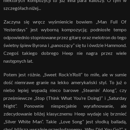
niektórych kompozycji to już inna para kaloszy. O tym w
szczegółach niżej...
Zaczyna się wręcz wyśmienicie bowiem „Man Full Of
Yesterdays” jest wyborną kompozycją; podniosłe tempo
odpowiednio stopniowane przez gitarę oraz melotron do tego
świetny śpiew Byrona i „panoszący” się tu i ówdzie Hammond.
Czegoś takiego dobrego Heep nie nagra przez wiele
następnych lat.
Potem jest różnie. „Sweet Rock’n’Roll” to miłe, ale w sumie
dość niemrawe granie na lekko amerykański styl. To już o
niebo lepiej wypadą nieco barowe „Steamin’ Along”, czy
prześmiewcze „Stop (Think What You’re Doing)” i „Saturday
Night”. Ponownie niespecjalnie wyrafinowanie, ale
zdecydowanie bliżej klasycznemu Heep wydaje się brzmieć
„Silver White Man”. Takie „Love Song” jest słodką balladą,
choć bliższą wyraźnie przesłodzonemu „Why Did You Go?” z