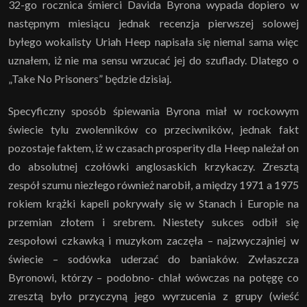
32-go rocznica śmierci Davida Byrona wypada dopiero w
następnym miesiącu jednak recenzja pierwszej solowej
byłego wokalisty Uriah Heep napisała się niemal sama więc
uznałem, iż nie ma sensu wrzucać jej do szuflady. Dlatego o
„Take No Prisoners” będzie dzisiaj.
Specyficzny sposób śpiewania Byrona miał w rockowym
świecie tylu zwolenników co przeciwników, jednak fakt
pozostaje faktem, iż w czasach prosperity dla Heep należał on
do absolutnej czołówki anglosaskich krzykaczy. Zresztą
zespół szumu niezłego również narobił, a między 1971 a 1975
rokiem krążki kapeli pokrywały się w Stanach i Europie na
przemian złotem i srebrem. Niestety sukces odbił się
zespołowi czkawką i muzykom zaczęła – najzwyczajniej w
świecie – sodówka uderzać do baniaków. Zwłaszcza
Byronowi, którzy – podobno- chlał wówczas na potęgę co
zresztą było przyczyną jego wyrzucenia z grupy (wieść