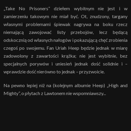
„Take No Prisoners” dziełem wybitnym nie jest i w
zamierzeniu takowym nie miał być. Ot, znudzony, targany
własnymi problemami śpiewak nagrywa na boku rzecz
niemającą zawojować listy przebojów, lecz będącą
odskocznią od własnych nałogów i pokazującą chęć zrobienia
czegoś po swojemu. Fan Uriah Heep będzie jednak w miarę
zadowolony z zawartości krążka; nie jest wybitnie, bez
specjalnych porywów i uniesień jednak dość solidnie i –
wprawdzie dość nierówno to jednak – przyzwoicie.
Na pewno lepiej niż na (kolejnym albumie Heep) „High and
Mighty”, o płytach z Lawtonem nie wspomniawszy...