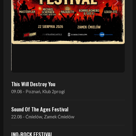
This Will Destroy You
09.08 - Poznań, Klub 2progi
Sound Of The Ages Festival
22.08 - Ćmielów, Zamek Ćmielów
INO-ROCK FESTIVAL
29.08 - Inowrocław, Plac Imprez, ul. Wierzbińskiego 9
ProgRockFest 2026