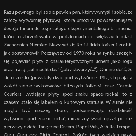
Razu pewnego był sobie pewien pan, który wymyślił sobie, że
założy wytwórnię płytową, która umożliwi powszechniejszy
dostęp fanom do tego całego eksperymentalnego brzmienia,
które rozbrzmiewało w podziemiach co większych miast
Zachodnich Niemiec. Nazywał się Rolf-Ulrich Kaiser i zrobił,
jak postawnowił. Począwszy od 1970 roku na rynku zaczęły
się pojawiać płyty z charakterystycznym uchem jako logo
oraz frazą „auf macht das” („aby stworzyć...”). Ohr nie dość, że
się rozrosło (powstały dwie pod-wytwórnie: Pilz, skupiająca
wokół siebie wykonwców bliższych folkowi, oraz Cosmic
Couriers, wydająca płyty spod znaku space-rocka), to z
czasem stało się labelem o kultowym statusie. W sumie nie
mogło być inaczej, skoro, podsumowując działalność
wytwórni spod znaku „ucha”, muzyczny świat ujrzał po raz
pierwszy dzieła Tangerine Dream, Popol Vuh, Ash Ra Tempel,
Guru Guru czy Birth Control. Pośród tych wielkich nazw