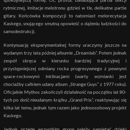
rytmicznej, imitacje melotronu gdzieś w tle, delikatne partie
gitary. Końcówka kompozycji to natomiast melorecytacja
Kaskego, snującego smutną opowieść o dążeniu ludzkości do
samodestrukcji.
Kontynuację eksperymentalnej formy uraczymy jeszcze na
wydanym trzy lata później albumie „Dreamlab”. Potem jednak
zespół skręca w kierunku bardziej tradycyjnej i
przystępniejszej odmiany rocka progresywnego z pewnymi
space-rockowymi inklinacjami (warty wzmianki jest
chociażby całkiem udany album „Strange Guys” z 1977 roku).
Oficjalnie Mythos zakończyli działalność na początku lat 80-
tych po dość nieudanym krążku „Grand Prix”, reaktywując się
kilka lat temu, jednak tym razem jako jednoosobowy projekt
Kaskego.
Jednak przede wszystkim grupę należy pamiętać dzięki