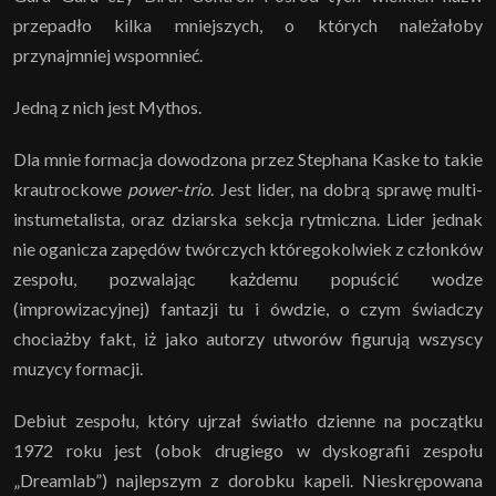
przepadło kilka mniejszych, o których należałoby
przynajmniej wspomnieć.
Jedną z nich jest Mythos.
Dla mnie formacja dowodzona przez Stephana Kaske to takie
krautrockowe
power-trio
. Jest lider, na dobrą sprawę multi-
instumetalista, oraz dziarska sekcja rytmiczna. Lider jednak
nie oganicza zapędów twórczych któregokolwiek z członków
zespołu, pozwalając każdemu popuścić wodze
(improwizacyjnej) fantazji tu i ówdzie, o czym świadczy
chociażby fakt, iż jako autorzy utworów figurują wszyscy
muzycy formacji.
Debiut zespołu, który ujrzał światło dzienne na początku
1972 roku jest (obok drugiego w dyskografii zespołu
„Dreamlab”) najlepszym z dorobku kapeli. Nieskrępowana