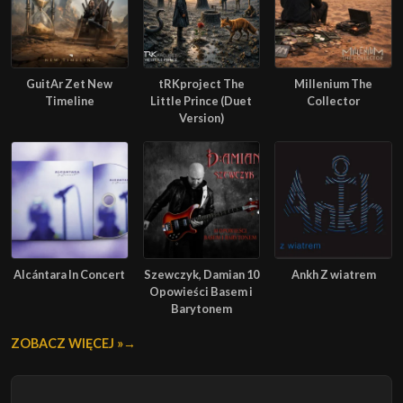
GuitAr Zet New
tRKproject The
Millenium The
Timeline
Little Prince (Duet
Collector
Version)
Alcántara In Concert
Szewczyk, Damian 10
Ankh Z wiatrem
Opowieści Basem i
Barytonem
ZOBACZ WIĘCEJ »