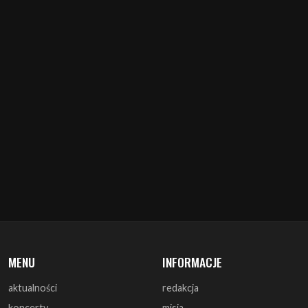
MENU
INFORMACJE
aktualności
redakcja
koncerty
misja
zapowiedzi
warunki prawne
recenzje
polityka cookies
zagrali
reklama