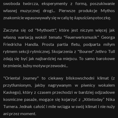
swoboda twórcza, eksperymenty z formą, poszukiwanie
własnej muzycznej drogi... Pierwsze produkcje Mythos
znakomicie wpasowywały się w całą tę
kapuścianą
otoczkę.
Zaczyna się od "Mythoett", które jest niczym więcej jak
własną wariacją wokół tematu "Feuerwerksmusik" Georga
Friedricha Handla. Prosta partia fletu, podparta miłym
rytmem sekcji rytmicznej. Skojarzenia z "Bouree" Jethro Tull
zdają się być jak najbardziej na miejscu. To samo barokowe
brzmienie, luźny motyw przewodni...
"Oriental Journey" to ciekawy bliskowschodni klimat (z
przytłumionym, jakby nagrywanym w piwnicy wokalem
Kaskego), który z czasem przechodzi w bardziej odjzadowe
kosmiczne pasaże, mogące się kojarzyć z „Xitintoday” Nika
Turnera. Jednak całość i mile wciąga w swój klimat i nie nuży
ani przez moment.