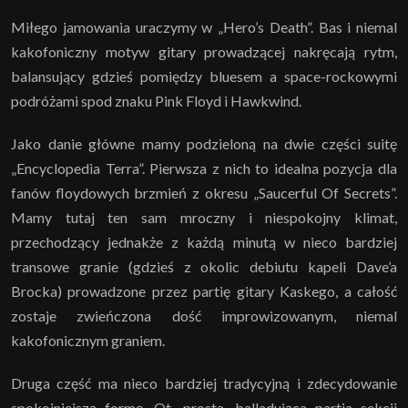
Miłego jamowania uraczymy w „Hero’s Death”. Bas i niemal
kakofoniczny motyw gitary prowadzącej nakręcają rytm,
balansujący gdzieś pomiędzy bluesem a space-rockowymi
podróżami spod znaku Pink Floyd i Hawkwind.
Jako danie główne mamy podzieloną na dwie części suitę
„Encyclopedia Terra”. Pierwsza z nich to idealna pozycja dla
fanów floydowych brzmień z okresu „Saucerful Of Secrets”.
Mamy tutaj ten sam mroczny i niespokojny klimat,
przechodzący jednakże z każdą minutą w nieco bardziej
transowe granie (gdzieś z okolic debiutu kapeli Dave’a
Brocka) prowadzone przez partię gitary Kaskego, a całość
zostaje zwieńczona dość improwizowanym, niemal
kakofonicznym graniem.
Druga część ma nieco bardziej tradycyjną i zdecydowanie
spokojniejszą formę. Ot, prosta, balladująca partia sekcji