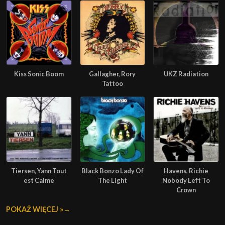
Kiss Sonic Boom
Gallagher, Rory
UKZ Radiation
Tattoo
Tiersen, Yann Tout
Black Bonzo Lady Of
Havens, Richie
est Calme
The Light
Nobody Left To
Crown
POKAŻ WIĘCEJ »