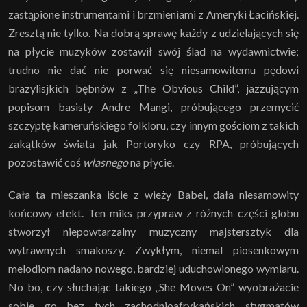
zastąpione instrumentami i brzmieniami z Ameryki Łacińskiej.
Zresztą nie tylko. Na dobrą sprawę każdy z udzielających się
na płycie muzyków zostawił swój ślad na wydawnictwie;
trudno nie dać nie porwać się niesamowitemu pędowi
brazylisjkich bębnów z „The Obvious Child”, jazzującym
popisom basisty Andre Mangi, próbującego przemycić
szczyptę kameruńskiego folkloru, czy innym gościom z takich
zakątków świata jak Portoryko czy RPA, próbujących
pozostawić coś
własnego
na płycie.
Cała ta mieszanka iście z wieży Babel, dała niesamowity
końcowy efekt. Ten miks przypraw z różnych części globu
stworzył niepowtarzalny muzyczny majstersztyk dla
wytrawnych smakoszy. Zwykłym, niemal piosenkowym
melodiom nadano nowego, bardziej uduchowionego wymiaru.
No bo, czy słuchając takiego „She Moves On” wyobrażacie
sobie go bez tych zachodnioafrykańskich stygmatów