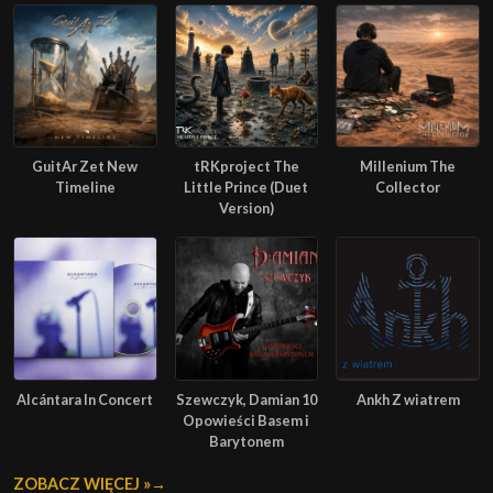
GuitAr Zet New
tRKproject The
Millenium The
Timeline
Little Prince (Duet
Collector
Version)
Alcántara In Concert
Szewczyk, Damian 10
Ankh Z wiatrem
Opowieści Basem i
Barytonem
ZOBACZ WIĘCEJ »