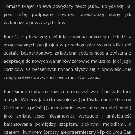
Tomasz Majer śpiewa powyższy tekst jako... kołysankę. Ja,
jako niżej podpisany również przechodzę stany jak
wykonawca powyższych słów...
Radość z pierwszego widoku nowonarodzonego dziedzica
progresywnych pasji ojca w przeciągu pierwszych kilku dni
zostaje bezpardonowo zgładzona codziennością związną z
adaptacją do nowych warunków zarówno maluszka, jak i jego
rodziców. O bezsennych nocach słyszy się z opowieści, nie
zdając sobie sprawy z ich realizmu... Do czasu...
Paul Simon chyba na zawsze naznaczył swój ślad w historii
muzyki. Wpierw jako (ta ważniejsza) połówka duetu Simon &
Garfunkel, a później (z nieco mniejszym sukcesem, ale jednak)
jako solista. Jego niesamowite wyczucie i umiejętność
balansowania pomiędzy szeptem, pięknymi melodiami, a
czasem i humorem (prosty, ale prześmieszny klip do „You Can