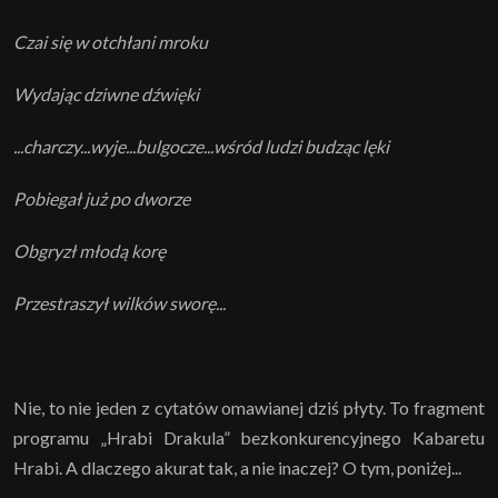
Czai się w otchłani mroku
Wydając dziwne dźwięki
...charczy...wyje...bulgocze...wśród ludzi budząc lęki
Pobiegał już po dworze
Obgryzł młodą korę
Przestraszył wilków sworę...
Nie, to nie jeden z cytatów omawianej dziś płyty. To fragment
programu „Hrabi Drakula” bezkonkurencyjnego Kabaretu
Hrabi. A dlaczego akurat tak, a nie inaczej? O tym, poniżej...