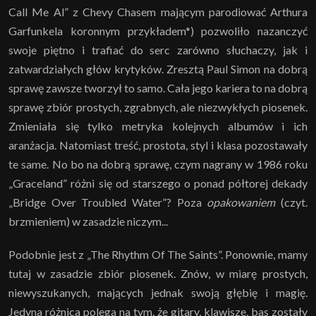
Call Me Al” z Chevy Chasem mającym parodiować Arthura
Garfunkela koronnym przykładem*) pozwoliło nazanczyć
swoje piętno i trafiać do serc zarówno słuchaczy, jak i
zatwardziałych głów krytyków. Zresztą Paul Simon na dobrą
sprawę zawsze tworzył to samo. Cała jego kariera to na dobrą
sprawę zbiór prostych, zgrabnych, ale niezwykłych piosenek.
Zmieniała się tylko metryka kolejnych albumów i ich
aranżacja. Natomiast treść, prostota, styl i klasa pozostawały
te same. No bo na dobrą sprawę, czym nagrany w 1986 roku
„Graceland” różni się od starszego o ponad półtorej dekady
„Bridge Over Troubled Water”? Poza
opakowaniem
(czyt.
brzmieniem) w zasadzie niczym...
Podobnie jest z „The Rhythm Of The Saints”. Ponownie, mamy
tutaj w zasadzie zbiór piosenek. Znów, w miarę prostych,
niewyszukanych, mających jednak swoją głębię i magię.
Jedyna różnica polega na tym, że gitary, klawisze, bas zostały