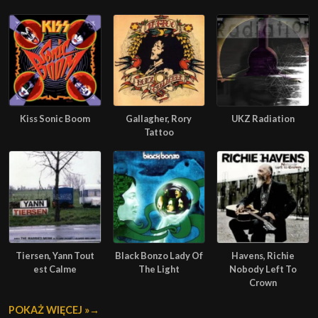
Kiss Sonic Boom
Gallagher, Rory
UKZ Radiation
Tattoo
Tiersen, Yann Tout
Black Bonzo Lady Of
Havens, Richie
est Calme
The Light
Nobody Left To
Crown
POKAŻ WIĘCEJ »