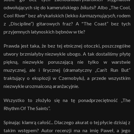
odwołujących się do kameruńskiego
bikutsi
? Albo „The Cool,
Cool River” bez afrykańskich (lekko
karmazynujących
, rodem
z „Discipline”) gitarowych fraz? A "The Coast” bez tych
przyjemnych latynoskich bębnów w tle?
Prawda jest taka, że bez tej etnicznej otoczki, poszczególne
utwory brzmiałyby niezwykle ubogo. A tak dostaliśmy płytę
piękną, niezwykle poruszającą nie tylko w warstwie
muzycznej, ale i lirycznej (dramatyczny „Can’t Run But”
traktujący o eksplozji w Czernobylu), a przede wszystkim
niezwykle urozmaiconą aranżacyjnie.
Wszystko to złożyło się na tę ponadprzeciętność „The
Rhythm Of The Saints”.
Spinając klamrą całość... Dlaczego akurat o tej płycie dzisiaj z
takim wstępem? Autor recenzji ma na imię Paweł, a jego