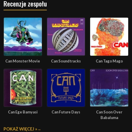
Recenzje zespołu
Can Monster Movie
Can Soundtracks
Can Tago Mago
Can Ege Bamyasi
Can Future Days
Can Soon Over
Babaluma
POKAŻ WIĘCEJ »