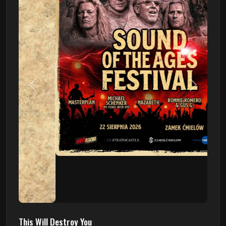
Poprzedni
Następn
This Will Destroy You
09.08 - Poznań, Klub 2progi
Sound Of The Ages Festival