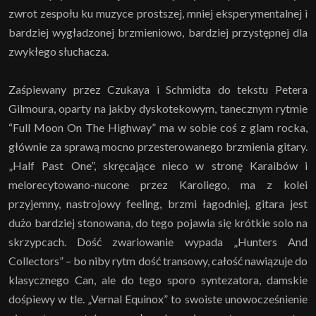
zwrot zespołu ku muzyce prostszej, mniej eksperymentalnej i
bardziej wygładzonej brzmieniowo, bardziej przystępnej dla
zwykłego słuchacza.
Zaśpiewany przez Czukaya i Schmidta do tekstu Petera
Gilmoura, oparty na jakby dyskotekowym, tanecznym rytmie
“Full Moon On The Highway” ma w sobie coś z glam rocka,
głównie za sprawą mocno przesterowanego brzmienia gitary.
„Half Past One”, skręcające nieco w stronę Karaibów i
melorecytowano-nucone przez Karoliego, ma z kolei
przyjemny, nastrojowy feeling, brzmi łagodniej, gitara jest
dużo bardziej stonowana, do tego pojawia się krótkie solo na
skrzypcach. Dość zwariowanie wypada „Hunters And
Collectors” – bo niby rytm dość transowy, całość nawiązuje do
klasycznego Can, ale do tego sporo syntezatora, damskie
dośpiewy w tle. „Vernal Equinox” to swoiste unowocześnienie