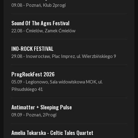
22.08 - Ćmielów, Zamek Ćmielów
INO-ROCK FESTIVAL
29.08 - Inowrocław, Plac Imprez, ul. Wierzbińskiego 9
ProgRockFest 2026
05.09 - Legionowo, Sala widowiskowa MOK, ul.
Piłsudskiego 41
Antimatter + Sleeping Pulse
09.09 - Poznań, 2Progi
Amelia Tokarska - Celtic Tales Quartet
10.09 - Rybnik, Teatr Ziemi Rybnickiej
Antimatter + Sleeping Pulse
10.09 - Gdańsk, Drizzly Grizzly