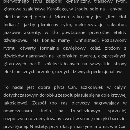
pierwotnego stylu zespołu: dynamiczny, transowy rytm,
gitarowe szaleństwa Karoliego, w środku solo na – chyba –
elektronicznej perkusji. Mocno zakręcony jest „Red Hot
Indians”: jakby plemienny rytm, melorecytacje, saksofon,
jazzowe akcenty, w tło powtapiane przeróżne efekty
dźwiękowe… Na koniec mamy „Unfinished”. Pozbawiony
rytmu, otwarty formalnie dźwiękowy kolaż, złożony z
dźwięków nagranych na kolońskim dworcu, ekspresyjnych
gitarowych partii, zniekształcanych na wszystkie strony
elektronicznych brzmień, różnych dziwnych perkusjonaliów.
To nadal jest dobra płyta Can, aczkolwiek w całym
dotychczasowym dorobku zespołu plasuje się na dole krzywej
jakościowej. Zespół (po raz pierwszy nagrywający w
nowoczesnym studio, na 16-ścieżkowym sprzęcie)
rozpoczyna tu zdecydowany zwrot w stronę muzyki bardziej
przystępnej. Niestety, przy okazji maszyneria o nazwie Can