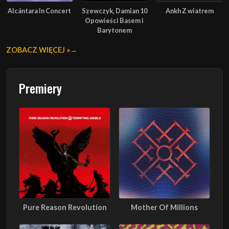
Alcántara In Concert
Szewczyk, Damian 10
Ankh Z wiatrem
Opowieści Basem i
Barytonem
ZOBACZ WIĘCEJ »
Premiery
Pure Reason Revolution
Mother Of Millions