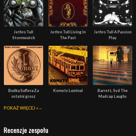
Jethro Tull
Jethro Tull Living In
Jethro Tull A Passion
Stormwatch
The Past
Play
Budka Suflera Za
Komety Luminal
Barrett, Syd The
ostatni grosz
Madcap Laughs
POKAŻ WIĘCEJ »
Recenzje zespołu