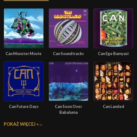
Can Monster Movie
Can Soundtracks
Can Ege Bamyasi
Can Future Days
Can Soon Over
Can Landed
Babaluma
POKAŻ WIĘCEJ »