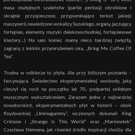
masa studyjnych szaleństw (partie perkusji obrobione i
skrajnie przyspieszone, przypominające terkot jakiejś
maszynerii, nawiedzone wokalizy Suzukiego, organy, jazzujący
fortepian, elementy muzyki dalekowschodniej, fortepianowe
klastery…) Na sam koniec mamy nieco bardziej zwięzłą,
zagraną z lekkim przymrużeniem oka, „Bring Me Coffee Of
Tea”.
Trudna w odbiorze to płyta. Ale przy bliższym poznaniu –
fascynująca. Świadectwo eksperymentalnej swobody, jaką
cieszył się rock na początku lat 70., podpartej solidnym
muzycznym wykształceniem. Zarazem jedna z najbardziej
nowatorskich, eksperymentalnych płyt w historii – obok
floydowskiej „Ummagummy”, wczesnych dokonań King
Crimson i „Strange Is This World” oraz „Marionetek”
Czesława Niemena, jak również źródło inspiracji choćby dla