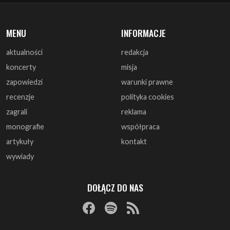
aktualności
redakcja
koncerty
misja
zapowiedzi
warunki prawne
recenzje
polityka cookies
zagrali
reklama
monografie
współpraca
artykuły
kontakt
wywiady
DOŁĄCZ DO NAS
© 1997 - 2025 ArtRock.pl - Wszelkie prawa zastrzeżone.