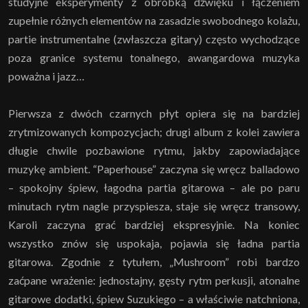
studyjne eksperymenty z obróbką dźwięku i łączeniem
zupełnie różnych elementów na zasadzie swobodnego kolażu,
partie instrumentalne (zwłaszcza gitary) często wychodzące
poza granice systemu tonalnego, awangardowa muzyka
poważna i jazz…
Pierwsza z dwóch czarnych płyt opiera się na bardziej
zrytmizowanych kompozycjach; drugi album z kolei zawiera
długie chwile pozbawione rytmu, jakby zapowiadające
muzykę ambient. “Paperhouse” zaczyna się wręcz balladowo
– spokojny śpiew, łagodna partia gitarowa – ale po paru
minutach rytm nagle przyspiesza, staje się wręcz transowy,
Karoli zaczyna grać bardziej ekspresyjnie. Na koniec
wszystko znów się uspokaja, pojawia się ładna partia
gitarowa. Zgodnie z tytułem, „Mushroom” robi bardzo
zaćpane wrażenie: jednostajny, gęsty rytm perkusji, atonalne
gitarowe dodatki, śpiew Suzukiego – a właściwie natchniona,