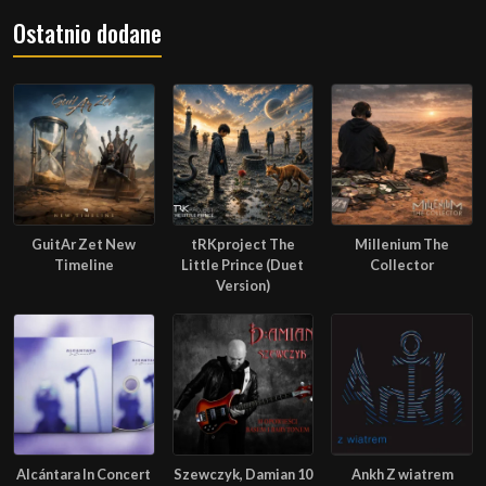
Ostatnio dodane
GuitAr Zet New
tRKproject The
Millenium The
Timeline
Little Prince (Duet
Collector
Version)
Alcántara In Concert
Szewczyk, Damian 10
Ankh Z wiatrem