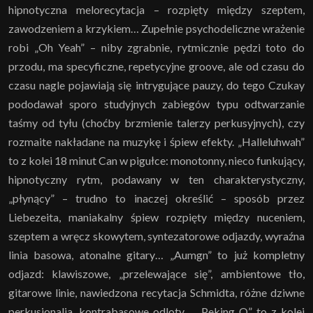
hipnotyczna melorecytacja – rozpięty między szeptem,
zawodzeniem a krzykiem… Zupełnie psychodeliczne wrażenie
robi „Oh Yeah” – niby zgrabnie, rytmicznie pędzi toto do
przodu, ma specyficzne, repetycyjne groove, ale od czasu do
czasu nagle pojawiają się intrygujące pauzy, do tego Czukay
pododawał sporo studyjnych zabiegów typu odtwarzanie
taśmy od tyłu (choćby brzmienie talerzy perkusyjnych), czy
rozmaite nakładane na muzykę i śpiew efekty. „Halleluhwah”
to z kolei 18 minut Can w pigułce: monotonny, nieco funkujący,
hipnotyczny rytm, podawany w ten charakterystyczny,
„płynący” – trudno to inaczej określić – sposób przez
Liebezeita, maniakalny śpiew rozpięty między nuceniem,
szeptem a wręcz skowytem, syntezatorowe odjazdy, wyraźna
linia basowa, atonalne gitary… „Aumgn” to już kompletny
odjazd: klawiszowe, „przelewające się”, ambientowe tło,
gitarowe linie, nawiedzona recytacja Schmidta, różne dziwne
perkusjonalia, kontrabasowe odloty… „Peking O” to z kolei