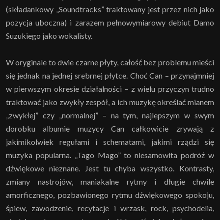
(składankowy „Soundtracks” traktowany jest przez nich jako
pozycja uboczna) i zarazem pełnowymiarowy debiut Damo
Suzukiego jako wokalisty.
W oryginale to dwie czarne płyty, całość bez problemu mieści
się jednak na jednej srebrnej płytce. Choć Can – przynajmniej
w pierwszym okresie działalności – z wielu przyczyn trudno
traktować jako zwykły zespół, a ich muzykę określać mianem
„zwykłej” czy „normalnej” – na tym, najlepszym w swym
dorobku albumie muzycy Can całkowicie zrywają z
jakimikolwiek regułami i schematami, jakimi rządzi się
muzyka popularna. „Tago Mago” to niesamowita podróż w
dźwiękowe nieznane. Jest tu chyba wszystko. Kontrasty,
zmiany nastrojów, maniakalne rytmy i długie chwile
amorficznego, pozbawionego rytmu dźwiękowego spokoju,
śpiew, zawodzenie, recytacje i wrzask, rock, psychodelia,