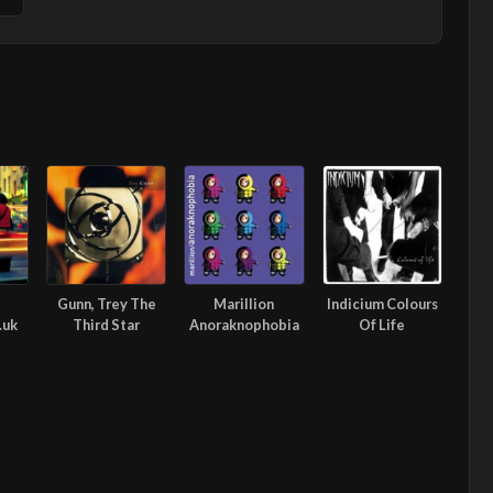
Gunn, Trey The
Marillion
Indicium Colours
.uk
Third Star
Anoraknophobia
Of Life