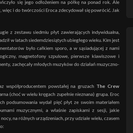
ńczyło się jego odłożeniem na półkę na ponad rok. Ale
, więc i do twórczości Eroca zdecydował się powrócić. Jak
ie z zestawu siedmiu płyt zawierających indywidualna,
ził w latach siedemdziesiątych ubiegłego wieku. Kim jest
ntatorów było całkiem sporo, a w sąsiadującej z nami
ogiczny, magnetofony szpulowe, pierwsze klawiszowe i
rumenty, zachęcały młodych muzyków do działań muzyczno-
oraz współproducentem powstałej na gruzach
The Crew
darna (choć w wielu kręgach zupełnie nieznana) grupa. Eroc
ch podsumowania wydał pięć płyt ze swoim materiałem
umami muzycznymi, a właśnie zapiskami z sesji, jakie
nocy, na różnych urządzeniach, przy udziale wielu, czasem
o: