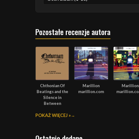
Pozostałe recenzje autora
Chthonian Of
Marillion
Marillion
Beatings and the
marillion.com
marillion.co
Silence in
Between
POKAŻ WIĘCEJ »
Ostatnio dodane