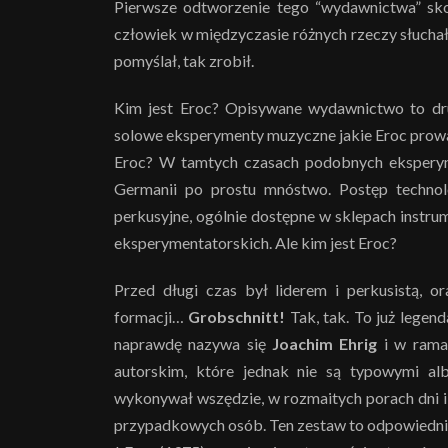
Pierwsze odtworzenie tego “wydawnictwa” sko
człowiek w międzyczasie różnych rzeczy słuchał
pomyślał, tak zrobił.
Kim jest Eroc? Opisywane wydawnictwo to drug
solowe eksperymenty muzyczne jakie Eroc prowad
Eroc? W tamtych czasach podobnych eksperyme
Germanii po prostu mnóstwo. Postęp technol
perkusyjne, ogólnie dostępne w sklepach inst
eksperymentatorskich. Ale kim jest Eroc?
Przed długi czas był liderem i perkusistą, 
formacji…
Grobschnitt!
Tak, tak. To już legen
naprawdę nazywa się
Joachim Ehrig
i w rama
autorskim, które jednak nie są typowymi alb
wykonywał wszędzie, w rozmaitych porach dni i 
przypadkowych osób. Ten zestaw to odpowiedni