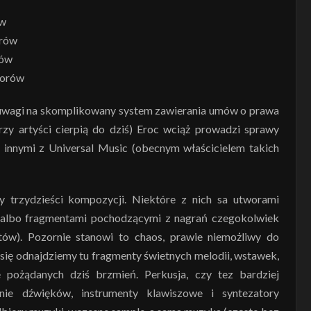
ów
orów
rów
worów
 Z uwagi na skomplikowany system zawierania umów o prawa
rzy artyści cierpią do dziś) Eroc wciąż prowadzi sprawy
nnymi z Universal Music (obecnym właścicielem takich
trzydzieści kompozycji. Niektóre z nich sa utworami
 albo fragmentami pochodzącymi z nagrań czegokolwiek
ntów). Pozornie stanowi to chaos, prawie niemożliwy do
 się odnajdziemy tu fragmenty świetnych melodii, wstawek,
 pożądanych dziś brzmień. Perkusja, czy tez bardziej
nie dźwięków, instrumenty klawiszowe i syntezatory