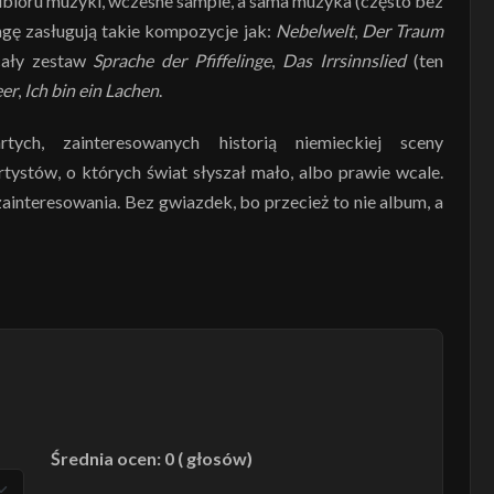
bioru muzyki, wczesne sample, a sama muzyka (często bez
agę zasługują takie kompozycje jak:
Nebelwelt
,
Der Traum
cały zestaw
Sprache der Pfiffelinge
,
Das Irrsinnslied
(ten
er
,
Ich bin ein Lachen
.
tych, zainteresowanych historią niemieckiej sceny
tystów, o których świat słyszał mało, albo prawie wcale.
ainteresowania. Bez gwiazdek, bo przecież to nie album, a
Średnia ocen: 0 ( głosów)