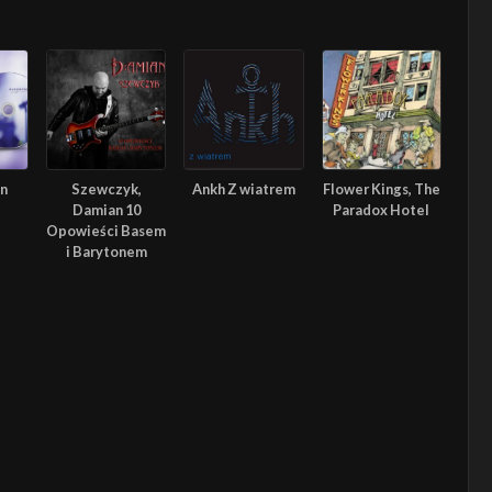
In
Szewczyk,
Ankh Z wiatrem
Flower Kings, The
Damian 10
Paradox Hotel
Opowieści Basem
i Barytonem