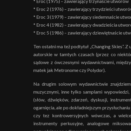
* Eroc (1975) – zawierający trzynaście utworów
* Eroc 2 (1976) – zawierający trzydzieści utwor
* Eroc 3 (1979) – zawierający siedemnaście utw
* Eroc 4 (1982) – zawierający dwadzieścia utwo
* Eroc 5 (1986) – zawierający dziewiętnaście ut
Ten ostatni ma też podtytuł „Changing Skies”.
autorskie w tamtych czasach (przez co niektó
sądowe z ówczesnymi wydawnictwami, między i
matek jak Metronome czy Polydor).
Na drugim solowym wydawnictwie znajdziemy 
muzycznymi, inne tylko samplami wypowiedzi,
(słów, dźwięków, zdarzeń, dyskusji, instrume
ogarnięcia, ale po dokładniejszym przysłuchaniu
czy tez kontrowersyjnych wówczas, a wielce
instrumenty perkusyjne, analogowe miksowa