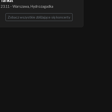
The Ruins of Beverast + Esoteric + Imha
Tarikat
23.11 - Warszawa, Hydrozagadka
Zobacz wszystkie zbliżające się koncerty