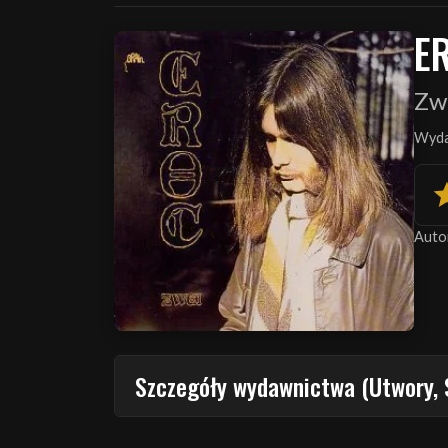
E
Zw
Wyda
Auto
Szczegóły wydawnictwa (Utwory, 