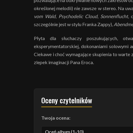
pozwalające na odkrywanie nowych zakresów od
określonej melodii) nie zawsze w stereo. Na uw
vom Wald
,
Psychodelic Cloud
,
Sonnenflucht
, 
szczególnie jest w stylu Franka Zappy),
Abendme
Płyta dla słuchaczy poszukujących, otwar
eksperymentatorskiej, dokonaniami solowymi ar
Ciekawe i choć wymagające skupienia to warte z
zlepek imaginacji Pana Eroca.
Oceny czytelników
Twoja ocena: