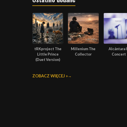
tRKproject The
Millenium The
Alcántara 
Little Prince
Collector
Concert
(Duet Version)
ZOBACZ WIĘCEJ »