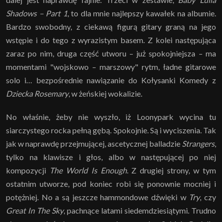
Shadows – Part 1
, to dla mnie najlepszy kawałek na albumie.
Bardzo swobodny, z ciekawą figurą gitary graną na jego
wstępie i do tego z wyrazistym basem. Z kolei następująca
zaraz po nim, druga część utworu – już spokojniejsza – ma
momentami "wojskowo – marszowy" rytm, ładne gitarowe
solo i… bezpośrednie nawiązanie do Kołysanki Komedy z
Dziecka Rosemary
, w żeńskiej wokalizie.
No właśnie, żeby nie wyszło, iż Loonypark wycina tu
siarczystego rocka pełną gębą. Spokojnie. Są i wyciszenia. Tak
jak w naprawdę przejmującej, ascetycznej balladzie
Strangers
,
tylko na klawisze i głos, albo w następującej po niej
kompozycji
The World Is Enough
. Z drugiej strony, w tym
ostatnim utworze, pod koniec robi się ponownie mocniej i
potężniej. No a są jeszcze hammondowe dźwięki w
Try
, czy
Great In The Sky
, pachnące latami siedemdziesiątymi. Trudno