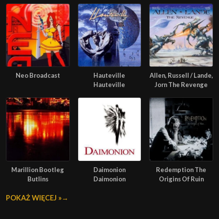
Neo Broadcast
Hauteville
Allen, Russell / Lande,
Hauteville
Jorn The Revenge
Marillion Bootleg
Daimonion
Redemption The
Butlins
Daimonion
Origins Of Ruin
POKAŻ WIĘCEJ »