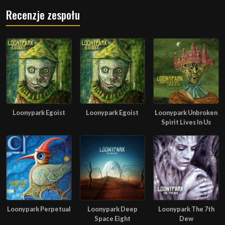
Recenzje zespołu
Loonypark Egoist
Loonypark Egoist
Loonypark Unbroken
Spirit Lives In Us
Loonypark Perpetual
Loonypark Deep
Loonypark The 7th
Space Eight
Dew