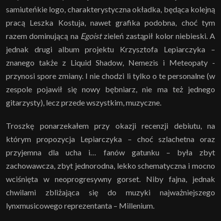
samiuteńkie logo, charakterystyczna okładka, będąca kolejną
pracą Leszka Kostuja, nawet grafika podobna, choć tym
razem dominującą na
Egoist
zieleń zastąpił kolor niebieski. A
jednak drugi album projektu Krzysztofa Lepiarczyka –
znanego także z Liquid Shadow, Nemezis i Meteopaty -
przynosi spore zmiany. I nie chodzi li tylko o te personalne (w
zespole pojawił się nowy bębniarz, nie ma też jednego
gitarzysty), lecz przede wszystkim, muzyczne.
Troszkę ponarzekałem przy okazji recenzji debiutu, na
którym propozycja Lepiarczyka – choć szlachetna oraz
przyjemna dla ucha i… fanów gatunku – była zbyt
zachowawcza, zbyt jednorodna, lekko schematyczna i mocno
wciśnięta w neoprogresywny gorset. Niby fajna, jednak
chwilami zbliżająca się do muzyki najważniejszego
lynxmusicowego reprezentanta – Millenium.