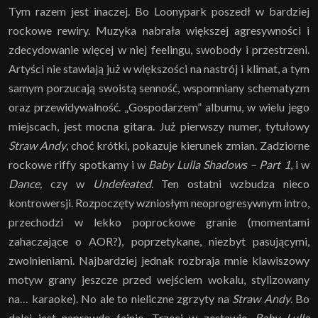
Tym razem jest inaczej. Bo Loonypark poszedł w bardziej
rockowe rewiry. Muzyka nabrała większej agresywności i
zdecydowanie więcej w niej feelingu, swobody i przestrzeni.
Artyści nie stawiają już w większości na nastrój i klimat, a tym
samym porzucają swoistą senność, wspomniany schematyzm
oraz przewidywalność. „Gospodarzem” albumu, w wielu jego
miejscach, jest mocna gitara. Już pierwszy numer, tytułowy
Straw Andy
, choć krótki, pokazuje kierunek zmian. Zadziorne
rockowe riffy spotkamy i w
Baby Lulla Shadows – Part 1
, i w
Dance,
czy w
Undefeated
. Ten ostatni wzbudza nieco
kontrowersji. Rozpoczęty wzniosłym neoprogresywnym intro,
przechodzi w lekko poprockowe granie (momentami
zahaczające o AOR?), poprzetykane, niezbyt pasującymi,
zwolnieniami. Najbardziej jednak rozbraja mnie klawiszowy
motyw grany jeszcze przed wejściem wokalu, stylizowany
na… karaoke). No ale to nieliczne zgrzyty na
Straw Andy
. Bo
dalej jest naprawdę fajnie. Trzeci w zestawie,
Baby Lulla