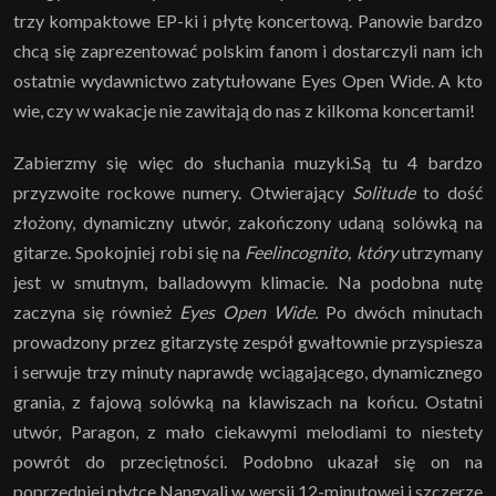
trzy kompaktowe EP-ki i płytę koncertową. Panowie bardzo
chcą się zaprezentować polskim fanom i dostarczyli nam ich
ostatnie wydawnictwo zatytułowane Eyes Open Wide. A kto
wie, czy w wakacje nie zawitają do nas z kilkoma koncertami!
Zabierzmy się więc do słuchania muzyki.Są tu 4 bardzo
przyzwoite rockowe numery. Otwierający
Solitude
to dość
złożony, dynamiczny utwór, zakończony udaną solówką na
gitarze. Spokojniej robi się na
Feelincognito, który
utrzymany
jest w smutnym, balladowym klimacie. Na podobna nutę
zaczyna się również
Eyes Open Wide.
Po dwóch minutach
prowadzony przez gitarzystę zespół gwałtownie przyspiesza
i serwuje trzy minuty naprawdę wciągającego, dynamicznego
grania, z fajową solówką na klawiszach na końcu. Ostatni
utwór, Paragon, z mało ciekawymi melodiami to niestety
powrót do przeciętności. Podobno ukazał się on na
poprzedniej płytce Nangyali w wersji 12-minutowej i szczerze