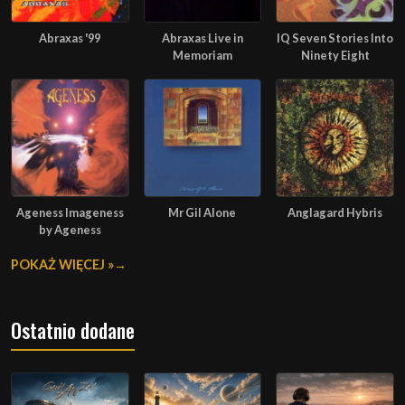
Abraxas '99
Abraxas Live in
IQ Seven Stories Into
Memoriam
Ninety Eight
Ageness Imageness
Mr Gil Alone
Anglagard Hybris
by Ageness
POKAŻ WIĘCEJ »
Ostatnio dodane