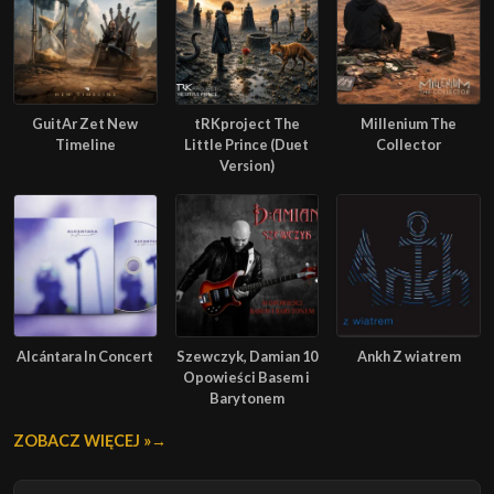
GuitAr Zet New
tRKproject The
Millenium The
Timeline
Little Prince (Duet
Collector
Version)
Alcántara In Concert
Szewczyk, Damian 10
Ankh Z wiatrem
Opowieści Basem i
Barytonem
ZOBACZ WIĘCEJ »