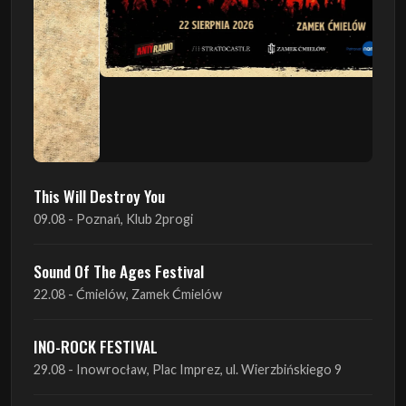
This Will Destroy You
09.08 - Poznań, Klub 2progi
Sound Of The Ages Festival
22.08 - Ćmielów, Zamek Ćmielów
INO-ROCK FESTIVAL
29.08 - Inowrocław, Plac Imprez, ul. Wierzbińskiego 9
ProgRockFest 2026
05.09 - Legionowo, Sala widowiskowa MOK, ul.
Piłsudskiego 41