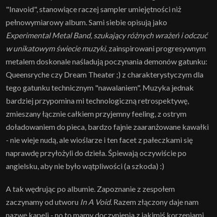
"Inavoid", stanowiące raczej sampler umiejętności niż
pełnowymiarowy album. Sami siebie opisują jako
Experimental Metal Band, szukający różnych wrażeń i odczuć
w unikatowym świecie muzyki
, zainspirowani progresywnym
metalem doskonale naśladują poczynania demonów gatunku:
Queensryche czy Dream Theater ;) z charakterystyczym dla
tego gatunku technicznym "nawalaniem". Muzyka jednak
bardziej przypomina mi technologiczną retrospektywę,
zmieszany łącznie całkiem przyjemny feeling, z ostrym
doładowaniem do pieca, bardzo fajnie zaaranżowane kawałki
- nie wieje nudą, ale wioślarze i ten facet z pałeczkami się
naprawdę przyłożyli do dzieła. Śpiewają oczywiście po
angielsku, aby nie było wątpliwości (a szkoda) :)
A tak wędrując po albumie. Zapoznanie z zespołem
zaczynamy od utworu
In A Void
. Razem złączony daje nam
nazwę kapeli - no to mamy doczynienia z jakimiś korzeniami.