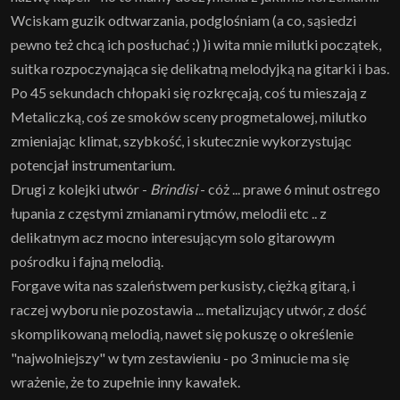
Wciskam guzik odtwarzania, podglośniam (a co, sąsiedzi
pewno też chcą ich posłuchać ;) )i wita mnie milutki początek,
suitka rozpoczynająca się delikatną melodyjką na gitarki i bas.
Po 45 sekundach chłopaki się rozkręcają, coś tu mieszają z
Metaliczką, coś ze smoków sceny progmetalowej, milutko
zmieniając klimat, szybkość, i skutecznie wykorzystując
potencjał instrumentarium.
Drugi z kolejki utwór -
Brindisi
- cóż ... prawe 6 minut ostrego
łupania z częstymi zmianami rytmów, melodii etc .. z
delikatnym acz mocno interesującym solo gitarowym
pośrodku i fajną melodią.
Forgave wita nas szaleństwem perkusisty, ciężką gitarą, i
raczej wyboru nie pozostawia ... metalizujący utwór, z dość
skomplikowaną melodią, nawet się pokuszę o określenie
"najwolniejszy" w tym zestawieniu - po 3 minucie ma się
wrażenie, że to zupełnie inny kawałek.