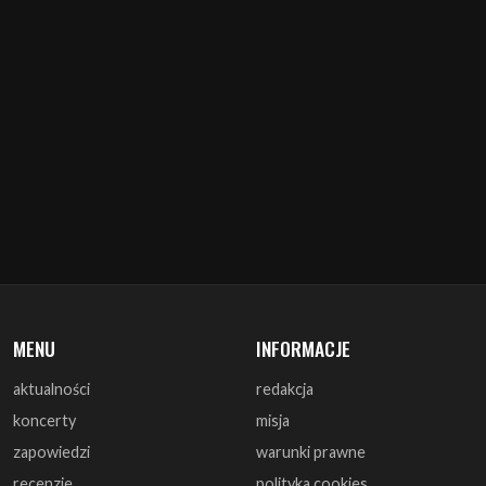
MENU
INFORMACJE
aktualności
redakcja
koncerty
misja
zapowiedzi
warunki prawne
recenzje
polityka cookies
zagrali
reklama
monografie
współpraca
artykuły
kontakt