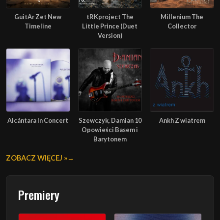
GuitAr Zet New
tRKproject The
Millenium The
Timeline
Little Prince (Duet
Collector
Version)
Alcántara In Concert
Szewczyk, Damian 10
Ankh Z wiatrem
Opowieści Basem i
Barytonem
ZOBACZ WIĘCEJ »
Premiery