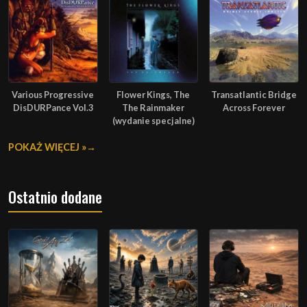
Various Progressive
Flower Kings, The
Transatlantic Bridge
DisDURPance Vol.3
The Rainmaker
Across Forever
(wydanie specjalne)
POKAŻ WIĘCEJ »
Ostatnio dodane