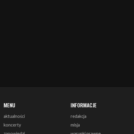
MENU
INFORMACJE
aktualności
redakcja
koncerty
misja
zapowiedzi
warunki prawne
recenzje
polityka cookies
zagrali
reklama
monografie
współpraca