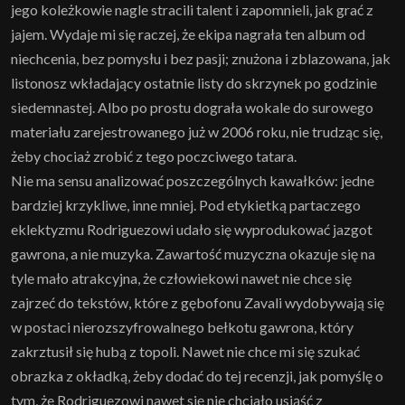
jego koleżkowie nagle stracili talent i zapomnieli, jak grać z
jajem. Wydaje mi się raczej, że ekipa nagrała ten album od
niechcenia, bez pomysłu i bez pasji; znużona i zblazowana, jak
listonosz wkładający ostatnie listy do skrzynek po godzinie
siedemnastej. Albo po prostu dograła wokale do surowego
materiału zarejestrowanego już w 2006 roku, nie trudząc się,
żeby chociaż zrobić z tego poczciwego tatara.
Nie ma sensu analizować poszczególnych kawałków: jedne
bardziej krzykliwe, inne mniej. Pod etykietką partaczego
eklektyzmu Rodriguezowi udało się wyprodukować jazgot
gawrona, a nie muzyka. Zawartość muzyczna okazuje się na
tyle mało atrakcyjna, że człowiekowi nawet nie chce się
zajrzeć do tekstów, które z gębofonu Zavali wydobywają się
w postaci nierozszyfrowalnego bełkotu gawrona, który
zakrztusił się hubą z topoli. Nawet nie chce mi się szukać
obrazka z okładką, żeby dodać do tej recenzji, jak pomyślę o
tym, że Rodriguezowi nawet się nie chciało usiąść z