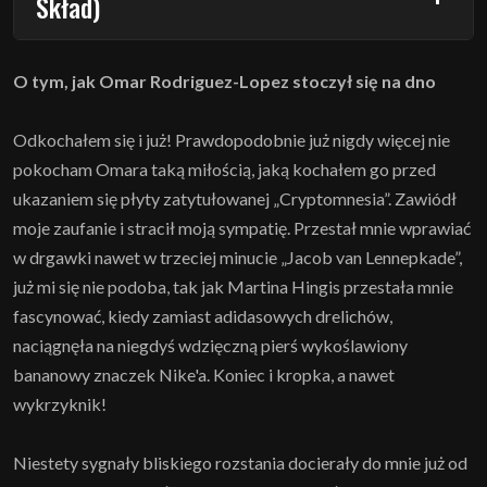
Skład)
O tym, jak Omar Rodriguez-Lopez stoczył się na dno
Odkochałem się i już! Prawdopodobnie już nigdy więcej nie
pokocham Omara taką miłością, jaką kochałem go przed
ukazaniem się płyty zatytułowanej „Cryptomnesia”. Zawiódł
moje zaufanie i stracił moją sympatię. Przestał mnie wprawiać
w drgawki nawet w trzeciej minucie „Jacob van Lennepkade”,
już mi się nie podoba, tak jak Martina Hingis przestała mnie
fascynować, kiedy zamiast adidasowych drelichów,
naciągnęła na niegdyś wdzięczną pierś wykoślawiony
bananowy znaczek Nike'a. Koniec i kropka, a nawet
wykrzyknik!
Niestety sygnały bliskiego rozstania docierały do mnie już od