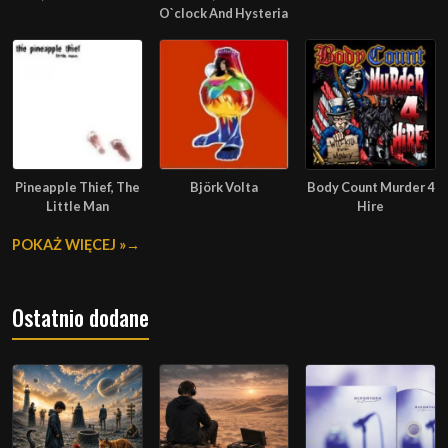
O`clock And Hysteria
Pineapple Thief, The
Björk Volta
Body Count Murder 4
Little Man
Hire
POKAŻ WIĘCEJ »
Ostatnio dodane