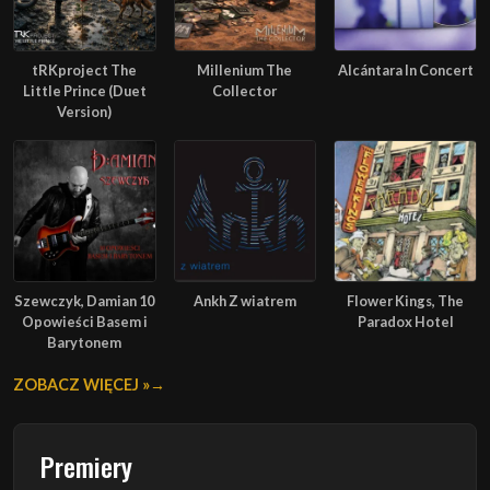
tRKproject The
Millenium The
Alcántara In Concert
Little Prince (Duet
Collector
Version)
Szewczyk, Damian 10
Ankh Z wiatrem
Flower Kings, The
Opowieści Basem i
Paradox Hotel
Barytonem
ZOBACZ WIĘCEJ »
Premiery