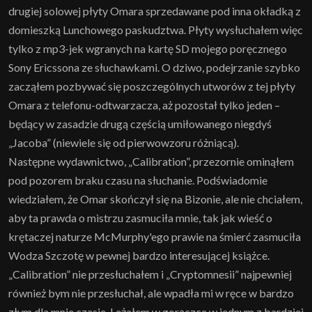
drugiej solowej płyty Omara sprzedawane pod inna okładką z
domieszką Lunchowego paskudztwa. Płyty wysłuchałem więc
tylko z mp3-jek wgranych na kartę SD mojego poręcznego
Sony Ericssona ze słuchawkami. O dziwo, podejrzanie szybko
zacząłem pozbywać się poszczególnych utworów z tej płyty
Omara z telefonu-odtwarzacza, aż pozostał tylko jeden –
będący w zasadzie drugą częścią umiłowanego niegdyś
„Jacoba” (niewiele się od pierwowzoru różniącą).
Następne wydawnictwo, „Calibration”, przezornie ominąłem
pod pozorem braku czasu na słuchanie. Podświadomie
wiedziałem, że Omar skończył się na Bizonie, ale nie chciałem,
aby ta prawda o mistrzu zasmuciła mnie, tak jak wieść o
krętaczej naturze McMurphy'ego prawie na śmierć zasmuciła
Wodza Szczotę w pewnej bardzo interesującej książce.
„Calibration” nie przesłuchałem i „Cryptomnesii” najpewniej
również bym nie przesłuchał, ale wpadła mi w ręce w bardzo
złym dla mnie czasie. Leżałem w gorączce w jednym z bardziej