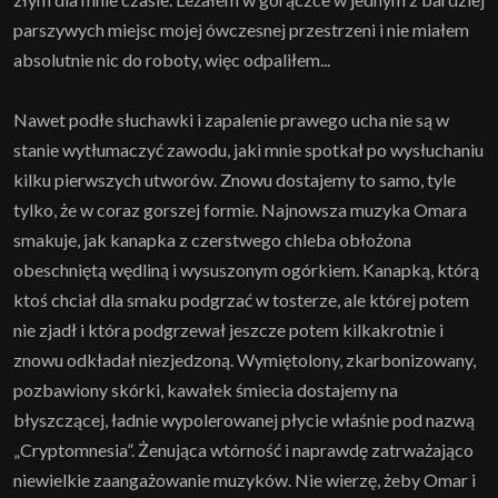
parszywych miejsc mojej ówczesnej przestrzeni i nie miałem
absolutnie nic do roboty, więc odpaliłem...
Nawet podłe słuchawki i zapalenie prawego ucha nie są w
stanie wytłumaczyć zawodu, jaki mnie spotkał po wysłuchaniu
kilku pierwszych utworów. Znowu dostajemy to samo, tyle
tylko, że w coraz gorszej formie. Najnowsza muzyka Omara
smakuje, jak kanapka z czerstwego chleba obłożona
obeschniętą wędliną i wysuszonym ogórkiem. Kanapką, którą
ktoś chciał dla smaku podgrzać w tosterze, ale której potem
nie zjadł i która podgrzewał jeszcze potem kilkakrotnie i
znowu odkładał niezjedzoną. Wymiętolony, zkarbonizowany,
pozbawiony skórki, kawałek śmiecia dostajemy na
błyszczącej, ładnie wypolerowanej płycie właśnie pod nazwą
„Cryptomnesia”. Żenująca wtórność i naprawdę zatrważająco
niewielkie zaangażowanie muzyków. Nie wierzę, żeby Omar i