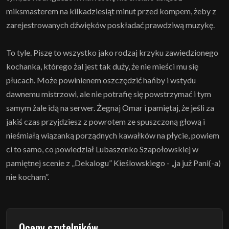
miksmasterem na kilkadziesiąt minut przed kompem, żeby z
zarejestrowanych dźwięków poskładać prawdziwą muzykę.
To tyle. Piszę to wszystko jako rodzaj krzyku zawiedzionego
kochanka, którego żal jest tak duży, że nie mieści mu się
płucach. Może powinienem oszczędzić hańby i wstydu
dawnemu mistrzowi, ale nie potrafię się powstrzymać i tym
samym żale idą na serwer. Żegnaj Omar i pamiętaj, że jeśli za
jakiś czas przyjdziesz z powrotem ze spuszczoną głową i
nieśmiałą wiązanką porządnych kawałków na płycie, powiem
ci to samo, co powiedział Lubaszenko Szapołowskiej w
pamiętnej scenie z „Dekalogu” Kieślowskiego - „ja już Pani(-a)
nie kocham”.
Oceny czytelników