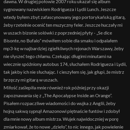
dawna. W drugiej połowie 2007 roku ukazał się album
sygnowany nazwiskiem Rodrigueza i Lydii Lunch. Jeszcze
wtedy byłem zbyt zafascynowany jego portorykańską gitarą,
żeby rzetelnie ocenić ten muzyczny feler. Jeszcze huczały mi
w uszach bizonie solówki z poprzedniej płyty - „Se dice
Bisonte, no Bufalo” mówiłem sobie dla smaku i odpalałem
mp3-kę w najbardziej zgiełkliwych rejonach Warszawy, żeby
nie słyszeć tego chłamu. Czekając długimi minutami na
wiecznie spóźniony autobus 174, słuchałem Rodrigueza i Lydii,
tak jakby ich nie słuchając. I cieszyłem się, jak głupi, że mistrz
brzęczy mi gitarą w uszach.
Miłość zaślepiła mnie również rok później przy okazji
zapoznawania się z „The Apocalypse Inside an Orange”.
Pisałem rozpaczliwe wiadomości do wujka z Anglii, żeby
hojną sakwą sypnął Amazonowi piętnaście funtów i zdobył
dla mnie nowy album mistrza. Wujek najwidoczniej w porę
zmiarkował, że to nowe „dzieło”, to nic innego, jak powielenie