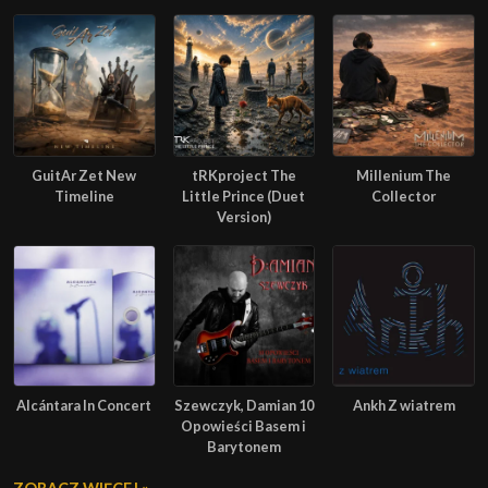
GuitAr Zet New
tRKproject The
Millenium The
Timeline
Little Prince (Duet
Collector
Version)
Alcántara In Concert
Szewczyk, Damian 10
Ankh Z wiatrem
Opowieści Basem i
Barytonem