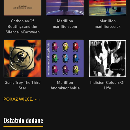
Chthonian Of
Marillion
Marillion
Beatings and the
marillion.com
marillion.co.uk
Silence in Between
Gunn, Trey The Third
Marillion
Indicium Colours Of
Star
Anoraknophobia
Life
POKAŻ WIĘCEJ »
Ostatnio dodane