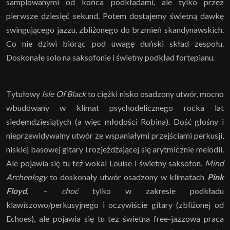
samplowanymi od końca podkładami, ale tylko przez
pierwsze dziesięć sekund. Potem dostajemy świetną dawkę
swingującego jazzu, zbliżonego do brzmień skandynawskich.
Co nie dziwi biorąc pod uwagę duński skład zespołu.
Doskonałe solo na saksofonie i świetny podkład fortepianu.
Tytułowy
Isle Of Black
to ciężki nisko osadzony utwór, mocno
wbudowany w klimat psychodelicznego rocka lat
siedemdziesiątych (a więc młodości Robina). Dość głośny i
nieprzewidywalny utwór ze wspaniałymi przejściami perkusji,
niskiej basowej gitary i rozjeżdżającej się arytmicznie melodii.
Ale pojawia się tu też wokal Louise i świetny saksofon.
Mind
Archeology
to doskonały utwór osadzony w klimatach
Pink
Floyd
, – choć
tylko w zakresie podkładu
klawiszowo/perkusyjnego i oczywiście gitary (zbliżonej od
Echoes), ale pojawia się tu tez świetna free-jazzowa praca