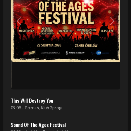
Poprzedni
Następn
This Will Destroy You
09.08 - Poznań, Klub 2progi
Sound Of The Ages Festival
22.08 - Ćmielów, Zamek Ćmielów
INO-ROCK FESTIVAL
29.08 - Inowrocław, Plac Imprez, ul. Wierzbińskiego 9