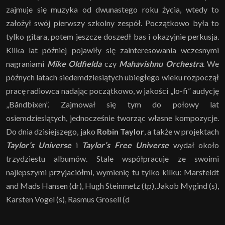
zajmuje się muzyka od dwunastego roku życia, wtedy to
założył swój pierwszy szkolny zespół. Początkowo była to
tylko gitara, potem jeszcze doszedł bas i okazyjnie perkusja.
Kilka lat później pojawiły się zainteresowania wczesnymi
nagraniami
Mike Oldfielda
czy
Mahavishnu Orchestra
. We
późnych latach siedemdziesiątych ubiegłego wieku rozpoczął
pracę radiowca nadając początkowo, w jakości „lo-fi” audycję
„Båndbixen”. Zajmował się tym do połowy lat
osiemdziesiątych, jednocześnie tworząc własne kompozycje.
Do dnia dzisiejszego, jako
Robin Taylor
, a także w projektach
Taylor’s Universe
i
Taylor’s Free Universe
wydał około
trzydziestu albumów. Stale współpracuje ze swoimi
najlepszymi przyjaciółmi, wymienię tu tylko kilku: Marsfeldt
and Mads Hansen (dr), Hugh Steinmetz (tp), Jakob Mygind (s),
Karsten Vogel (s), Rasmus Grosell (d