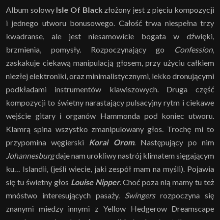
Album solowy
Isle Of Black
złożony jest z pięciu kompozycji
i jednego utworu bonusowego. Całość trwa niespełna trzy
kwadranse, ale jest niesamowicie bogata w dźwięki,
brzmienia, pomysły. Rozpoczynający go
Confession
,
zaskakuje ciekawą manipulacją głosem, przy użyciu całkiem
niezłej elektroniki, oraz minimalistycznymi, lekko dronującymi
podkładami instrumentów klawiszowych. Druga część
kompozycji to świetny narastający pulsacyjny rytm i ciekawe
wejście gitary i organów Hammonda pod koniec utworu.
Klamrą spina wszystko zmanipulowany głos. Trochę mi to
przypomina węgierski
Korai Orom
. Następujący po nim
Johannesburg
daje nam urokliwy nastrój klimatem sięgającym
ku… Islandii, (jeśli wiecie, jaki zespół mam na myśli). Pojawia
się tu świetny głos
Louise Nipper
. Choć poza nią mamy tu też
mnóstwo interesujących pasaży.
Swingers
rozpoczyna się
znanymi miedzy innymi z Yellow Hedgerow Dreamscape