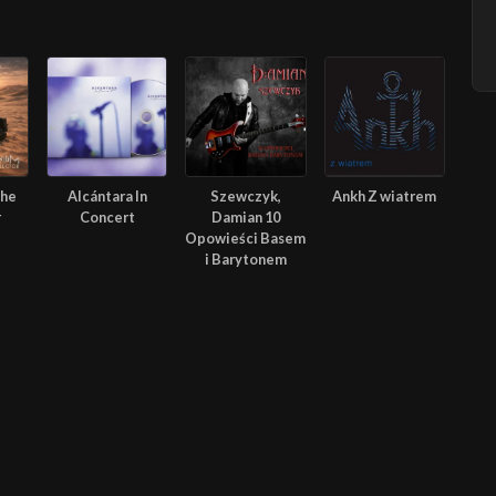
The
Alcántara In
Szewczyk,
Ankh Z wiatrem
r
Concert
Damian 10
Opowieści Basem
i Barytonem