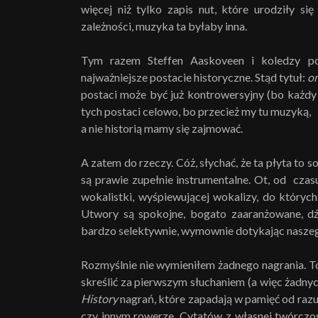
więcej niż tylko zapis nut, które urodziły si
zależności, muzyka ta byłaby inna.
Tym razem Steffen Aaskoveen i koledzy poku
najważniejsze postacie historyczne. Stąd tytuł:
on
postaci może być już kontrowersyjny (bo każdy
tych postaci celowo, bo przecież my tu muzyką,
a nie historią mamy się zajmować.
A zatem do rzeczy. Cóż, słychać, że ta płyta to
są prawie zupełnie instrumentalne. Ot, od cza
wokalistki, wyśpiewującej wokalizy, do któryc
Utwory są spokojne, bogato zaaranżowane, d
bardzo selektywnie, wymownie dotykając naszeg
Rozmyślnie nie wymieniłem żadnego nagrania. To
skreślić za pierwszym słuchaniem (a więc żadn
History
nagrań, które zapadają w pamięć od razu 
czy innym rowerze. Cytatów z własnej twórczoś