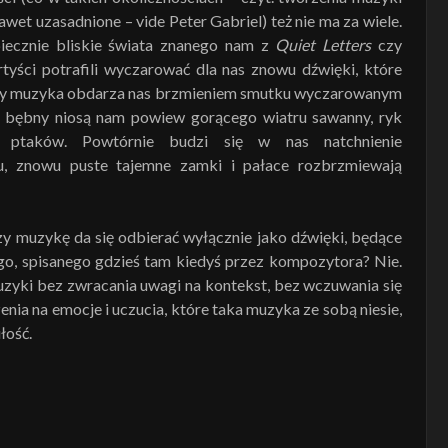
et uzasadnione – vide Peter Gabriel) też nie ma za wiele.
piecznie bliskie świata znanego nam z
Quiet Letters
czy
rtyści potrafili wyczarować dla nas znowu dźwięki, które
lejny muzyka obdarza nas brzmieniem smutku wyczarowanym
 bębny niosą nam powiew gorącego wiatru sawanny, ryk
 ptaków. Powtórnie budzi się w nas natchnienie
u, znowu puste tajemne zamki i pałace rozbrzmiewają
zy muzykę da się odbierać wyłącznie jako dźwięki, będące
, spisanego gdzieś tam kiedyś przez kompozytora? Nie.
uzyki bez zwracania uwagi na kontekst, bez wczuwania się
enia na emocje i uczucia, które taka muzyka ze sobą niesie,
łość.