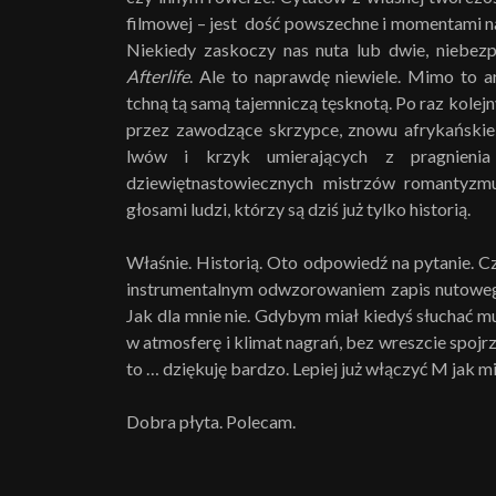
filmowej – jest dość powszechne i momentami naw
Niekiedy zaskoczy nas nuta lub dwie, niebez
Afterlife
. Ale to naprawdę niewiele. Mimo to a
tchną tą samą tajemniczą tęsknotą. Po raz ko
przez zawodzące skrzypce, znowu afrykańskie
lwów i krzyk umierających z pragnienia
dziewiętnastowiecznych mistrzów romantyzm
głosami ludzi, którzy są dziś już tylko historią.
Właśnie. Historią. Oto odpowiedź na pytanie. C
instrumentalnym odwzorowaniem zapis nutowego
Jak dla mnie nie. Gdybym miał kiedyś słuchać m
w atmosferę i klimat nagrań, bez wreszcie spojrz
to … dziękuję bardzo. Lepiej już włączyć M jak mi
Dobra płyta. Polecam.