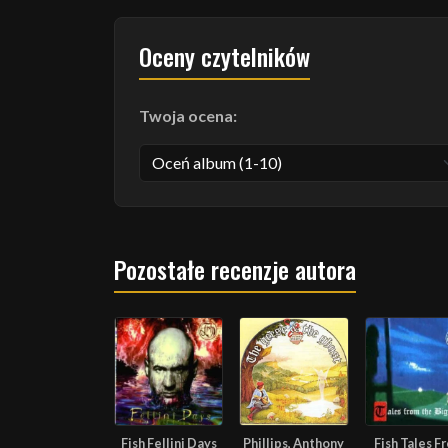
Oceny czytelników
Twoja ocena:
Pozostałe recenzje autora
Fish Fellini Days
Phillips, Anthony
Fish Tales F