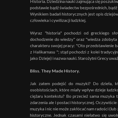
Historia. Dziedzina nauki zajmująca się poszuk
podstawie bądź świadectw bezpośrednich, bądź
Wynikiem badań historycznych jest opis dziejów 
człowieka i cywilizacji ludzkiej.
Wyraz "historia" pochodzi od greckiego słow
dochodzenie do wiedzy" oraz "wiedza zdobyta 
charakteru swojej pracy: "Oto przedstawienie b
z Halikarnasu "; stąd pochodzi z kolei tradycyjn
jako Dzieje) i nazwa nauki. Starożytni Grecy uważa
Bliss. They Made History.
Jak zatem podejść do muzyki? Do dzieła, kt
osobistościach, które miały wpływ dzieje ludzko
ciężaru kontekstu? Bo przecież sama muzyka t
zdarzenia ale i postaci historycznej. Oczywiści
muzyka i nic nie może zakłócać nam radości (lub z
historyczne. Jednak czasami niełatwo się uwoln