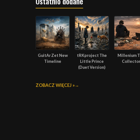
Ostatnio dodane
GuitAr Zet New
tRKproject The
Millenium 
Timeline
Little Prince
Collecto
(Duet Version)
ZOBACZ WIĘCEJ »