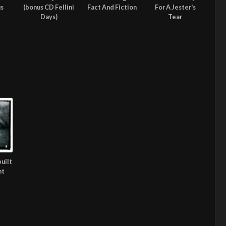
us
(bonus CD Fellini
Fact And Fiction
For A Jester's
Days)
Tear
built
nt