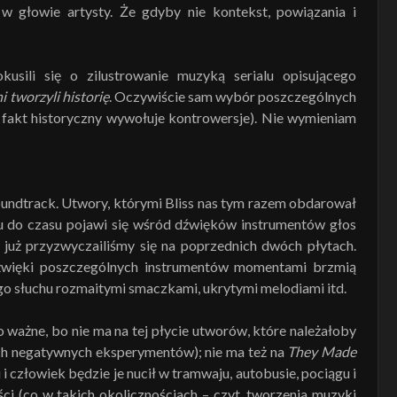
ę w głowie artysty. Że gdyby nie kontekst, powiązania i
sili się o zilustrowanie muzyką serialu opisującego
i tworzyli historię
. Oczywiście sam wybór poszczególnych
 fakt historyczny wywołuje kontrowersje). Nie wymieniam
 soundtrack. Utwory, którymi Bliss nas tym razem obdarował
su do czasu pojawi się wśród dźwięków instrumentów głos
h już przyzwyczailiśmy się na poprzednich dwóch płytach.
źwięki poszczególnych instrumentów momentami brzmią
o słuchu rozmaitymi smaczkami, ukrytymi melodiami itd.
 ważne, bo nie ma na tej płycie utworów, które należałoby
ych negatywnych eksperymentów); nie ma też na
They Made
i człowiek będzie je nucił w tramwaju, autobusie, pociągu i
ci (co w takich okolicznościach – czyt. tworzenia muzyki