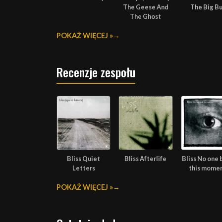
The Geese And
The Big B
The Ghost
POKAŻ WIĘCEJ »
Recenzje zespołu
Bliss Quiet
Bliss Afterlife
Bliss No one 
Letters
this mome
POKAŻ WIĘCEJ »