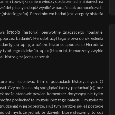
iwaniem i powiększaniem wiedzy o zdarzeniach minionych na
 źródeł pisanych, bądź wyników badań nauk pomocniczych.
(historiografia). Przedmiotem badań jest z reguły historia
a ἱστορία (historia), pierwotnie znaczącego "badanie,
poprzez badanie". Herodot użył tego słowa do określenia
adań (gr. ἱστορίης ἀπόδεξις histories apodeksis) Herodota
y tytuł jego dzieła: Ἱστορίαι (Historiai, tłumaczony zwykle
li historię za jedną ze sztuk.
óre ma ilustrować film o postaciach historycznych. O
ści. Czy można na nią spoglądać (sorry, posłuchać jej) bez
eż może stanowić pewien komentarz dotyczący nie tylko
e można posłuchać tej muzyki bez tego balastu – muzyka to
nudzenia) w jej odbiorze, a już tym bardziej jakieś postacie
ić od myśli, że jednak te dźwięki które słyszymy, to coś