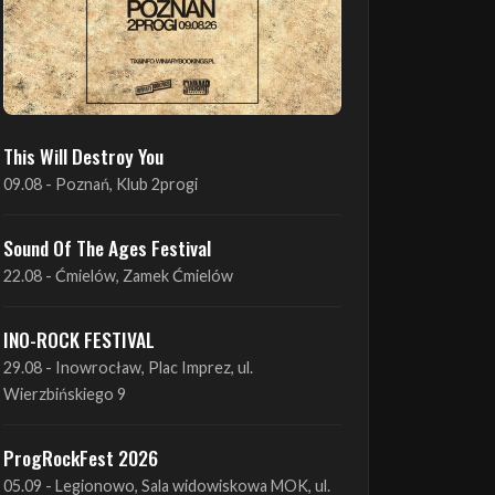
This Will Destroy You
09.08 - Poznań, Klub 2progi
Sound Of The Ages Festival
22.08 - Ćmielów, Zamek Ćmielów
INO-ROCK FESTIVAL
29.08 - Inowrocław, Plac Imprez, ul.
Wierzbińskiego 9
ProgRockFest 2026
05.09 - Legionowo, Sala widowiskowa MOK, ul.
Piłsudskiego 41
Antimatter + Sleeping Pulse