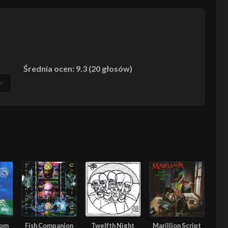
Średnia ocen: 9.3 (20 głosów)
rom
Fish Companion
Twelfth Night
Marillion Script