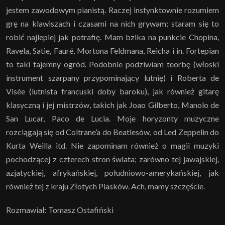
jestem zawodowym pianistą. Raczej instynktownie rozumiem
grę na klawiszach i czasami na nich grywam; staram się to
robić najlepiej jak potrafię. Mam bzika na punkcie Chopina,
Ravela, Satie, Fauré, Mortona Feldmana, Reicha i in. Fortepian
to taki tajemny ogród. Podobnie podziwiam teorbę (włoski
instrument szarpany przypominający lutnię) i Roberta de
Visée (lutnista francuski doby baroku), jak również gitarę
klasyczną i jej mistrzów, takich jak Joao Gilberto, Manolo de
San Lucar, Paco de Lucia. Moje horyzonty muzyczne
rozciągają się od Coltrane’a do Beatlesów, od Led Zeppelin do
Kurta Weilla itd. Nie zapominam również o magii muzyki
pochodzącej z czterech stron świata; zarówno tej jawajskiej,
azjatyckiej, afrykańskiej, południowo-amerykańskiej, jak
również tej z kraju Złotych Piasków. Ach, mamy szczęście.
Rozmawiał: Tomasz Ostafiński