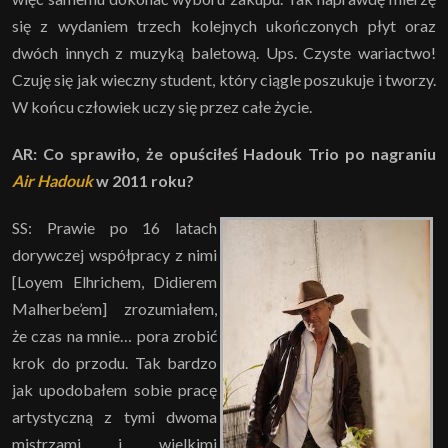
się z wydaniem trzech kolejnych ukończonych płyt oraz
dwóch innych z muzyką baletową. Ups. Czyste wariactwo!
Czuję się jak wieczny student, który ciągle poszukuje i tworzy.
W końcu człowiek uczy się przez całe życie.
AR: Co sprawiło, że opuściłeś Hadouk Trio po nagraniu
Air Hadouk
w 2011 roku?
SS: Prawie po 16 latach
dorywczej współpracy z nimi
[Loyem Elhrichem, Didierem
Malherbe’em] zrozumiałem,
że czas na mnie… pora zrobić
krok do przodu. Tak bardzo
jak upodobałem sobie pracę
artystyczną z tymi dwoma
mistrzami i wielkimi