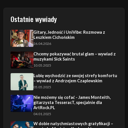
Ostatnie wywiady
Gitary, Jedność i UniVibe: Rozmowa z
Leszkiem Cichońskim
26.04.2026
Chcemy pokazywać brutal glam – wywiad z
muzykami Sick Saints
10.05.2025
Lubię wychodzić ze swojej strefy komfortu
– wywiad z Andrzejem Czaplewskim
05.05.2025
Nie możemy się cofać - James Monteith,
gitarzysta TesseracT, specjalnie dla
ArtRock.PL
04.01.2025
W dobie natychmiastowych gratyfikacji –