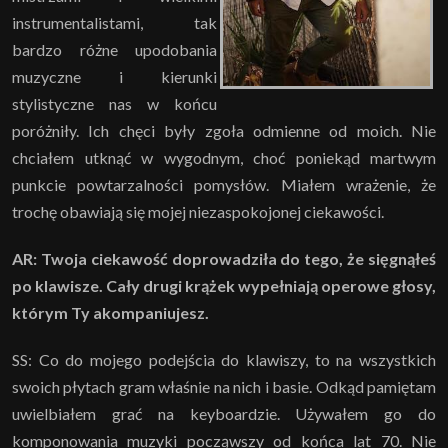
instrumentalistami, tak
bardzo różne upodobania
muzyczne i kierunki
stylistyczne nas w końcu
poróżniły. Ich chęci były zgoła odmienne od moich. Nie
chciałem utknąć w wygodnym, choć poniekąd martwym
punkcie powtarzalności pomysłów. Miałem wrażenie, że
trochę obawiają się mojej niezaspokojonej ciekawości.
AR: Twoja ciekawość doprowadziła do tego, że sięgnąłeś
po klawisze. Cały drugi krążek wypełniają operowe głosy,
którym Ty akompaniujesz.
SS: Co do mojego podejścia do klawiszy, to na wszystkich
swoich płytach gram właśnie na nich i basie. Odkąd pamiętam
uwielbiałem grać na keyboardzie. Używałem go do
komponowania muzyki począwszy od końca lat 70. Nie