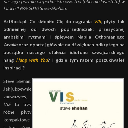
naszego portalu ex-perkusista ww. tria (obecnie kwartetu) w
latach 1998-2010 Steve Shehan.
ArtRock.pl: Co skłoniło Cię do nagrania
VIS
, płyty tak
odmiennej od dwóch poprzedniczek: przesyconej
arabskimi rytmami i śpiewem Nabila Othomaniego
Awalin
oraz opartej głównie na dźwiękach odkrytego na
początku naszego stulecia idiofonu szwajcarskiego
hang
Hang with You
? I gdzie tym razem poszukiwałeś
inspiracji?
Steve Shehan:
Jak już pewnie
zauważyłeś,
VIS
to trzy
różne płyty
kompaktowe
i trzy różne