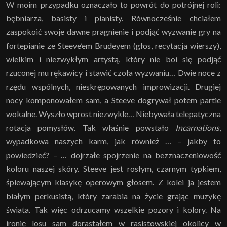
W moim przypadku oznaczało to powrót do potrójnej roli:
bębniarza, basisty i pianisty. Równocześnie chciałem
zaspokoić swoje dawne pragnienie i podjąć wyzwanie gry na
fortepianie ze Steeve’em Brudeyem (głos, recytacja wierszy),
wielkim i niezwykłym artystą, który nie boi się podjąć
rzuconej mu rękawicy i stawić czoła wyzwaniu… Dwie noce z
rzędu wspólnych, nieskrępowanych improwizacji. Drugiej
nocy komponowałem sam, a Steeve dogrywał potem partie
wokalne. Wyszło wprost niezwykle… Niebywała telepatyczna
rotacja pomysłów. Tak właśnie powstało
Incarnations
,
wypadkowa naszych karm, jak również … – jakby to
powiedzieć? – … dojrzałe spojrzenie na bezznaczeniowość
koloru naszej skóry. Steeve jest rosłym, czarnym typkiem,
śpiewającym klasykę operowym głosem. Z kolei ja jestem
białym perkusistą, który zarabia na życie grając muzykę
świata. Tak więc odrzucamy wszelkie pozory i kolory. Na
ironię losu sam dorastałem w rasistowskiej okolicy w