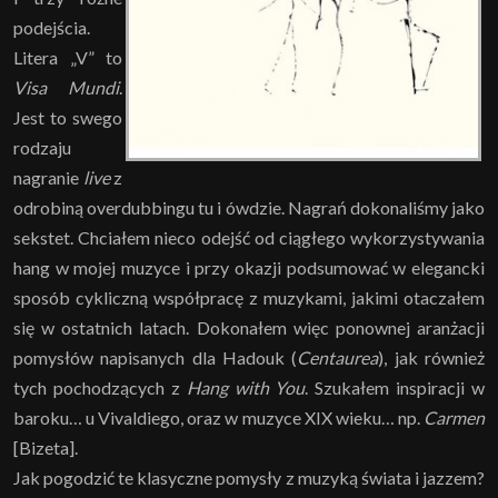
podejścia.
Litera „V” to
Visa Mundi
.
Jest to swego
rodzaju
nagranie
live
z
odrobiną overdubbingu tu i ówdzie. Nagrań dokonaliśmy jako
sekstet. Chciałem nieco odejść od ciągłego wykorzystywania
hang w mojej muzyce i przy okazji podsumować w elegancki
sposób cykliczną współpracę z muzykami, jakimi otaczałem
się w ostatnich latach. Dokonałem więc ponownej aranżacji
pomysłów napisanych dla Hadouk (
Centaurea
), jak również
tych pochodzących z
Hang with You
. Szukałem inspiracji w
baroku… u Vivaldiego, oraz w muzyce XIX wieku… np.
Carmen
[Bizeta].
Jak pogodzić te klasyczne pomysły z muzyką świata i jazzem?