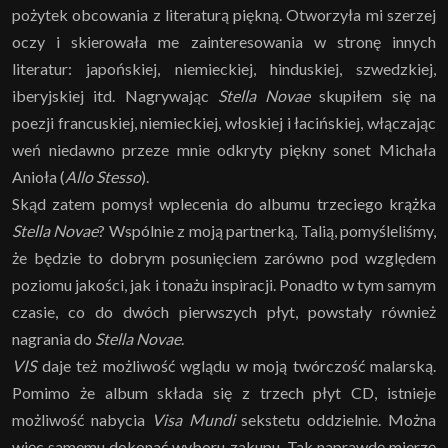
pożytek obcowania z literaturą piękną. Otworzyła mi szerzej
oczy i skierowała me zainteresowania w stronę innych
literatur: japońskiej, niemieckiej, hinduskiej, szwedzkiej,
iberyjskiej itd. Nagrywając
Stella Novae
skupiłem się na
poezji francuskiej, niemieckiej, włoskiej i łacińskiej, włączając
weń niedawno przeze mnie odkryty piękny sonet Michała
Anioła (
Allo Stesso
).
Skąd zatem pomysł wplecenia do albumu trzeciego krążka
Stella Novae
? Wspólnie z moją partnerką, Talią, pomyśleliśmy,
że będzie to dobrym posunięciem zarówno pod względem
poziomu jakości, jak i tonażu inspiracji. Ponadto w tym samym
czasie, co do dwóch pierwszych płyt, powstały również
nagrania do
Stella Novae
.
VIS
daje też możliwość wglądu w moją twórczość malarską.
Pomimo że album składa się z trzech płyt CD, istnieje
możliwość nabycia
Visa Mundi
sekstetu oddzielnie. Można
więc samemu dokonać wyboru zakupu. Tak naprawdę mierzę